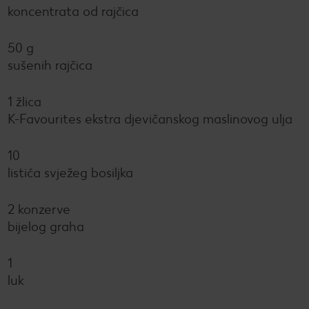
koncentrata od rajčica
50 g
sušenih rajčica
1 žlica
K-Favourites ekstra djevičanskog maslinovog ulja
10
listića svježeg bosiljka
2 konzerve
bijelog graha
1
luk