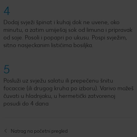
4
Dodaj svježi špinat i kuhaj dok ne uvene, oko
minutu, a zatim umiješaj sok od limuna i pripravak
od soje. Posoli i popapri po ukusu. Pospi svježim,
sitno nasjeckanim listićima bosiljka.
5
Posluži uz svježu salatu ili prepečenu šnitu
focaccie (ili drugog kruha po izboru). Varivo možeš
čuvati u hladnjaku, u hermetički zatvorenoj
posudi do 4 dana
Natrag na početni pregled