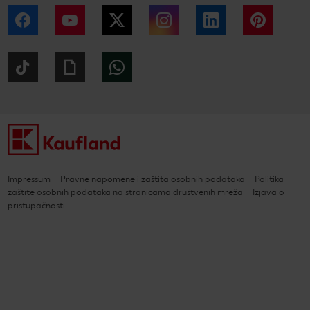
Facebook
YouTube
Twitter
Instagram
LinkedIn
Pintere
Tiktok
Giphy
WhatsApp
Impressum
Pravne napomene i zaštita osobnih podataka
Politika
zaštite osobnih podataka na stranicama društvenih mreža
Izjava o
pristupačnosti