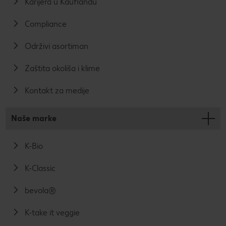
Karijera u Kauflandu
Compliance
Održivi asortiman
Zaštita okoliša i klime
Kontakt za medije
Naše marke
K-Bio
K-Classic
bevola®
K-take it veggie