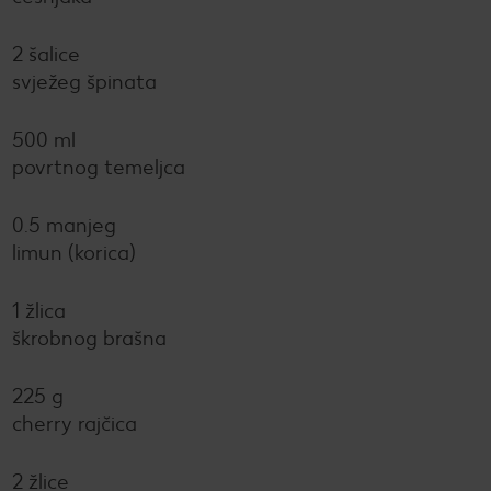
2 šalice
svježeg špinata
500 ml
povrtnog temeljca
0.5 manjeg
limun (korica)
1 žlica
škrobnog brašna
225 g
cherry rajčica
2 žlice