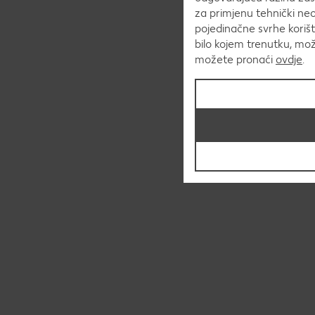
za primjenu tehnički ne
pojedinačne svrhe korišt
bilo kojem trenutku, mo
možete pronaći
ovdje
.