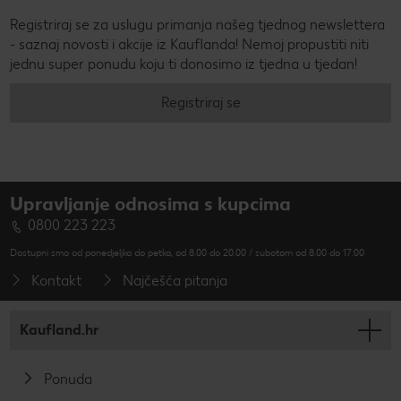
Registriraj se za uslugu primanja našeg tjednog newslettera
- saznaj novosti i akcije iz Kauflanda! Nemoj propustiti niti
jednu super ponudu koju ti donosimo iz tjedna u tjedan!
Registriraj se
Upravljanje odnosima s kupcima
0800 223 223
Dostupni smo od ponedjeljka do petka, od 8.00 do 20.00 / subotom od 8.00 do 17.00
Kontakt
Najčešća pitanja
Kaufland.hr
Ponuda