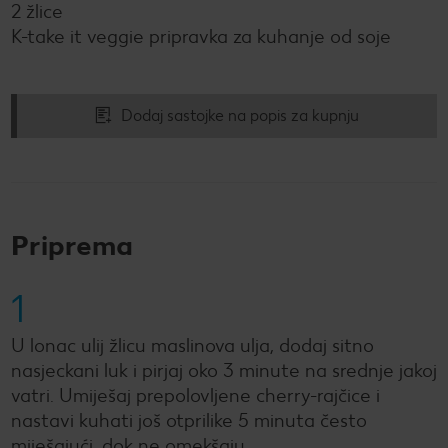
2 žlice
K-take it veggie pripravka za kuhanje od soje
Dodaj sastojke na popis za kupnju
Priprema
1
U lonac ulij žlicu maslinova ulja, dodaj sitno
nasjeckani luk i pirjaj oko 3 minute na srednje jakoj
vatri. Umiješaj prepolovljene cherry-rajčice i
nastavi kuhati još otprilike 5 minuta često
miješajući, dok ne omekšaju.