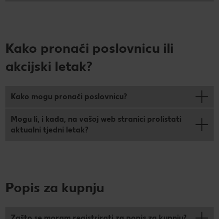
PRAVILA NAGRADNOG NATJEČAJA „Nenapisana
Super Summer
zadaća“
Super summer (EN)
Data Act
Kako pronaći poslovnicu ili
Super Sommer (DE)
How to make it in Croatia
akcijski letak?
Super estate (IT)
Kupuj sa stilom!
Kako mogu pronaći poslovnicu?
Super lato (PL)
Kolach
Mogu li, i kada, na vašoj web stranici prolistati
Super poletje (SLO)
Peci s Ivanom: Otkrij recepte i trikove poznate hrvatske
aktualni tjedni letak?
slastičarke
Popis za kupnju
Zašto se moram registrirati za popis za kupnju?