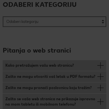
ODABERI KATEGORIJU
CRIVIT
Kaufland Card i P&G te nagrađuju!
Sonax
Održivost
Kulinarski užici
CHECK IT OUT
SILVERCREST
Magazin održivosti
Slobodno vrijeme
CHECK IT OUT
LUPILU
Održivost u tvojoj kuhinji
CHECK IT OUT
LIVARNO
Uvijek svježe - samo za tebe!
CHECK IT OUT
Pitanja o web stranici
ESMARA
Ugovorena proizvodnja
CHECK IT OUT
PARKSIDE
Želiš najbolju kupnju? Dobiješ je kod nas!
Kako pretražujem vašu web stranicu?
Broj 1 za kupnju na jednom mjestu
Zašto ne mogu otvoriti vaš letak u PDF formatu?
Radno vrijeme nedjeljom
Zašto ne mogu pronaći poslovnicu koju tražim?
Igraj i zabavi se!
Zašto se vaša web stranica ne prikazuje ispravno
na mom tabletu ili mobilnom telefonu?
PRAVILA NAGRADNOG NATJEČAJA „Sup“
Popis maloprodajnih cijena