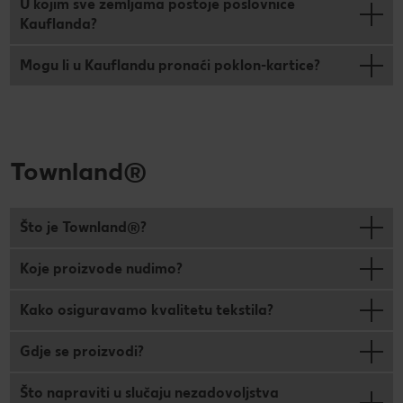
U kojim sve zemljama postoje poslovnice
Kauflanda?
Mogu li u Kauflandu pronaći poklon-kartice?
Townland®
Što je Townland®?
Koje proizvode nudimo?
Kako osiguravamo kvalitetu tekstila?
Gdje se proizvodi?
Što napraviti u slučaju nezadovoljstva