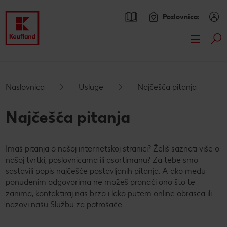
Poslovnica:
Pret
Preskoči na
% Ponuda
Glavni sadržaj
Pregled
Aktualni katalozi
Naslovnica
Usluge
Najčešća pitanja
Podnožje
Kaufland Card
Najčešća pitanja
Lijeva bočna traka
O nama
Asortiman
Imaš pitanja o našoj internetskoj stranici? Želiš saznati više o
Ponude uz Kaufland Card
Naše marke
Recepti
našoj tvrtki, poslovnicama ili asortimanu? Za tebe smo
sastavili popis najčešće postavljanih pitanja. A ako među
Partnerske pogodnosti
Svijet tema
Pronađi recept
Istaknuto
ponuđenim odgovorima ne možeš pronaći ono što te
zanima, kontaktiraj nas brzo i lako putem
online obrasca
ili
Skeniraj i osvoji!
Leksikon hrane
Tematski recepti
25 godina s tobom
Online magazin
CHECK IT OUT
nazovi našu Službu za potrošače.
Odlična ponuda Kärcher proizvoda uz Kaufland Card
Nove marke
Vatrogasci
Zdravlje
CHECK IT OUT