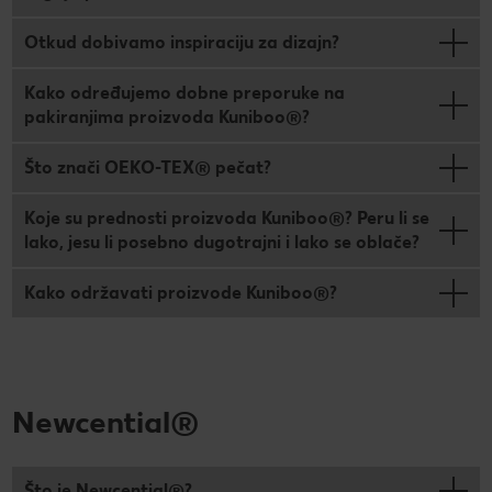
Otkud dobivamo inspiraciju za dizajn?
Kako određujemo dobne preporuke na
pakiranjima proizvoda Kuniboo®?
Što znači OEKO-TEX® pečat?
Koje su prednosti proizvoda Kuniboo®? Peru li se
lako, jesu li posebno dugotrajni i lako se oblače?
Kako održavati proizvode Kuniboo®?
Newcential®
Što je Newcential®?