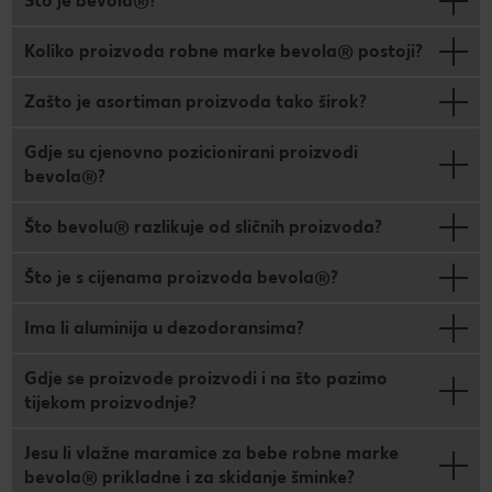
Što je bevola®?
Koliko proizvoda robne marke bevola® postoji?
Zašto je asortiman proizvoda tako širok?
Gdje su cjenovno pozicionirani proizvodi
bevola®?
Što bevolu® razlikuje od sličnih proizvoda?
Što je s cijenama proizvoda bevola®?
Ima li aluminija u dezodoransima?
Gdje se proizvode proizvodi i na što pazimo
tijekom proizvodnje?
Jesu li vlažne maramice za bebe robne marke
bevola® prikladne i za skidanje šminke?