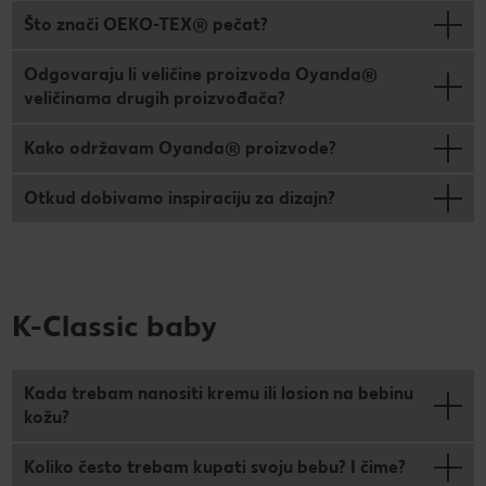
Što znači OEKO-TEX® pečat?
Odgovaraju li veličine proizvoda Oyanda®
veličinama drugih proizvođača?
Kako održavam Oyanda® proizvode?
Otkud dobivamo inspiraciju za dizajn?
K-Classic baby
Kada trebam nanositi kremu ili losion na bebinu
kožu?
Koliko često trebam kupati svoju bebu? I čime?