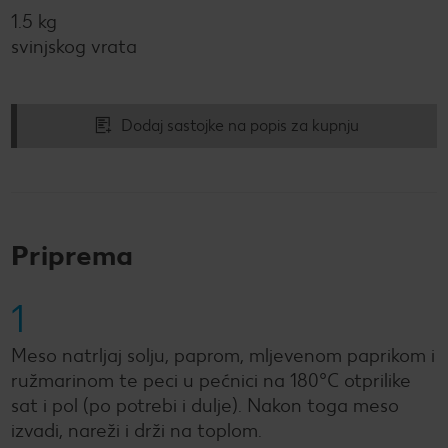
1.5 kg
svinjskog vrata
Dodaj sastojke na popis za kupnju
Priprema
1
Meso natrljaj solju, paprom, mljevenom paprikom i
ružmarinom te peci u pećnici na 180°C otprilike
sat i pol (po potrebi i dulje). Nakon toga meso
izvadi, nareži i drži na toplom.