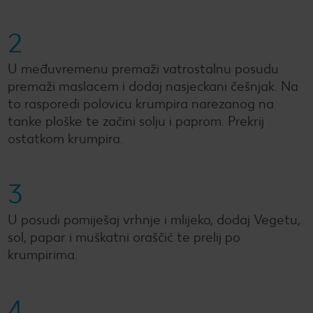
2
U međuvremenu premaži vatrostalnu posudu
premaži maslacem i dodaj nasjeckani češnjak. Na
to rasporedi polovicu krumpira narezanog na
tanke ploške te začini solju i paprom. Prekrij
ostatkom krumpira.
3
U posudi pomiješaj vrhnje i mlijeko, dodaj Vegetu,
sol, papar i muškatni oraščić te prelij po
krumpirima.
4