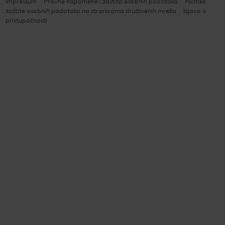
Impressum
Pravne napomene i zaštita osobnih podataka
Politika
zaštite osobnih podataka na stranicama društvenih mreža
Izjava o
pristupačnosti