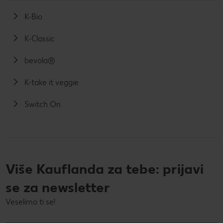
K-Bio
K-Classic
bevola®
K-take it veggie
Switch On
Više Kauflanda za tebe: prijavi
se za newsletter
Veselimo ti se!
Tvoja e-mail adresa