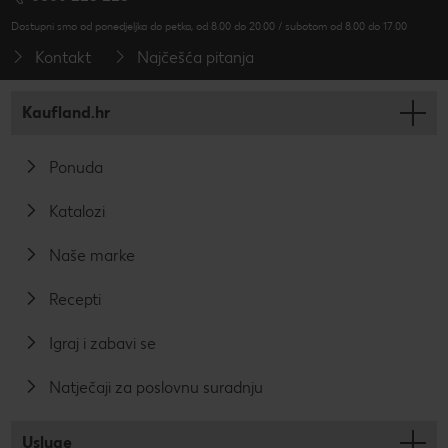
Dostupni smo od ponedjeljka do petka, od 8.00 do 20.00 / subotom od 8.00 do 17.00
Kontakt
Najčešća pitanja
Kaufland.hr
Ponuda
Katalozi
Naše marke
Recepti
Igraj i zabavi se
Natječaji za poslovnu suradnju
Usluge