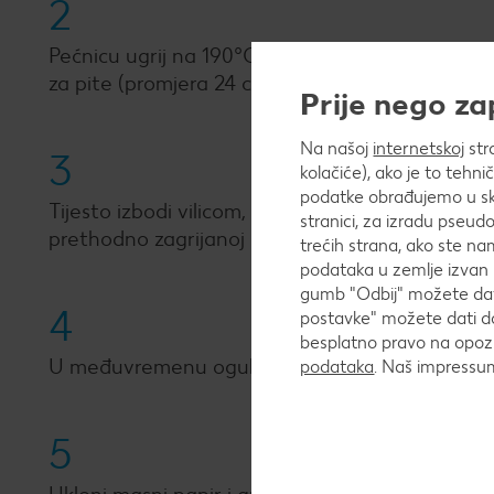
2
Pećnicu ugrij na 190°C. Radnu površinu pospi bra
za pite (promjera 24 cm). Višak tijesta odreži o
Prije nego z
Na našoj
internetskoj
str
3
kolačiće), ako je to tehn
podatke obrađujemo u skl
Tijesto izbodi vilicom, pokrij papirom za pečenje 
stranici, za izradu pseudo
prethodno zagrijanoj pećnici.
trećih strana, ako ste na
podataka u zemlje izvan 
gumb "Odbij" možete dati
4
postavke" možete dati do
besplatno pravo na opozi
U međuvremenu oguli jabuke i nareži ih na vrlo 
podataka
. Naš impress
5