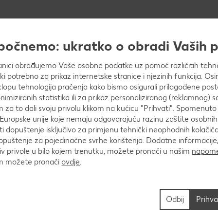
šnom i tanko razvuci tijesto, a zatim njime obloži okr
štrim nožem.
apočnemo: ukratko o obradi Vaših
anici obrađujemo Vaše osobne podatke uz pomoć različitih tehnol
ički potrebno za prikaz internetske stranice i njezinih funkcija. 
opu tehnologija praćenja kako bismo osigurali prilagođene post
i na vrh stavi grah koji će poslužiti kao uteg.. Peci 1
nimiziranih statistika ili za prikaz personaliziranog (reklamnog) s
m za to dali svoju privolu klikom na kućicu "Prihvati". Spomenuto 
Europske unije koje nemaju odgovarajuću razinu zaštite osobni
 dopuštenje isključivo za primjenu tehnički neophodnih kolačića
puštenje za pojedinačne svrhe korištenja. Dodatne informacije,
v privole u bilo kojem trenutku, možete pronaći u našim
napome
tanke kriške. Pomiješaj smeđi šećer, cimet i piment.
um možete pronaći
ovdje
.
Odbij
Prihva