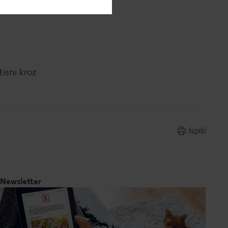
oš 25-30
isni kroz
Ispiši
Newsletter