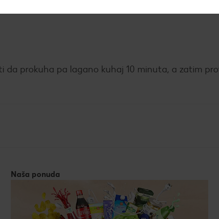
ke jabuke te prelij mješavinom šećera i začina. Peci j
ti da prokuha pa lagano kuhaj 10 minuta, a zatim prot
Naša ponuda