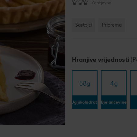
Žel
Zahtjevno
kod
Bro
Sastojci
Priprema
mje
Rad
Igra
Hranjive vrijednosti
(P
Pop
58
g
4
g
Su
Dat
Ugljikohidrati
Bjelančevine
How
Kup