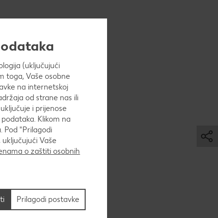
ugli kalup
 podataka
ogija (uključujući
Osim toga, Vaše osobne
avke na internetskoj
5 minuta u
adržaja od strane nas ili
uključuje i prijenose
h podataka. Klikom na
. Pod "Prilagodi
 uključujući Vaše
nama o zaštiti osobnih
ti
Prilagodi postavke