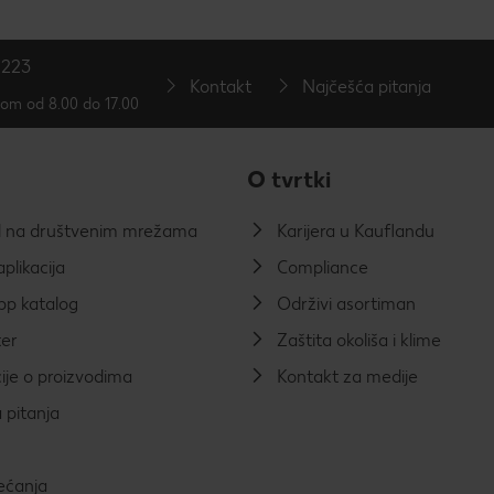
 223
Kontakt
Najčešća pitanja
tom od 8.00 do 17.00
O tvrtki
d na društvenim mrežama
Karijera u Kauflandu
plikacija
Compliance
p katalog
Održivi asortiman
er
Zaštita okoliša i klime
ije o proizvodima
Kontakt za medije
 pitanja
ećanja