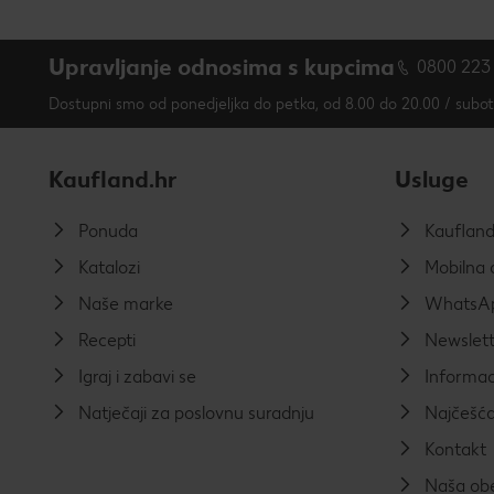
Upravljanje odnosima s kupcima
0800 223
Dostupni smo od ponedjeljka do petka, od 8.00 do 20.00 / subo
Kaufland.hr
Usluge
Ponuda
Kauflan
Katalozi
Mobilna a
Naše marke
WhatsAp
Recepti
Newslett
Igraj i zabavi se
Informac
Natječaji za poslovnu suradnju
Najčešća
Kontakt
Naša ob