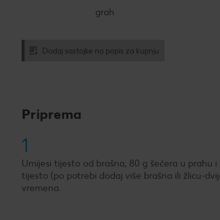
grah
Dodaj sastojke na popis za kupnju
Priprema
1
Umijesi tijesto od brašna, 80 g šećera u prahu i
tijesto (po potrebi dodaj više brašna ili žlicu-d
vremena.