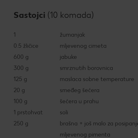
Sastojci
(10 komada)
1
žumanjak
0.5 žličice
mljevenog cimeta
600 g
jabuke
300 g
smrznutih borovnica
125 g
maslaca sobne temperature
20 g
smeđeg šećera
100 g
šećera u prahu
1 prstohvat
soli
250 g
brašna + još malo za posipanj
mljevenog pimenta