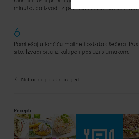
Ukloni masni papir i grah. Na pitu rasporedi kriš
minuta, pa izvadi iz pećnice i ostavi da se hladi.
6
Pomiješaj u lončiću maline i ostatak šećera. Pus
sito. Izvadi pitu iz kalupa i posluži s umakom.
Natrag na početni pregled
Recepti