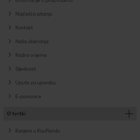
Informacije o proizvodima
Najčešća pitanja
Kontakt
Naša obećanja
Radno vrijeme
Sljedivost
Upute za uporabu
E-punionice
O tvrtki
Karijera u Kauflandu