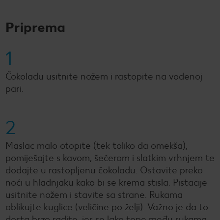
Priprema
1
Čokoladu usitnite nožem i rastopite na vodenoj
pari.
2
Maslac malo otopite (tek toliko da omekša),
pomiješajte s kavom, šećerom i slatkim vrhnjem te
dodajte u rastopljenu čokoladu. Ostavite preko
noći u hladnjaku kako bi se krema stisla. Pistacije
usitnite nožem i stavite sa strane. Rukama
oblikujte kuglice (veličine po želji). Važno je da to
dosta brzo radite, jer se lako tope među rukama.