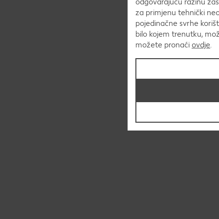
odgovarajuću razinu zaš
za primjenu tehnički ne
pojedinačne svrhe korišt
bilo kojem trenutku, mo
možete pronaći
ovdje
.