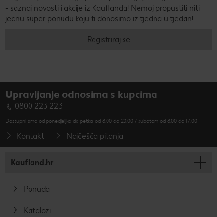
- saznaj novosti i akcije iz Kauflanda! Nemoj propustiti niti
jednu super ponudu koju ti donosimo iz tjedna u tjedan!
Registriraj se
Upravljanje odnosima s kupcima
0800 223 223
Dostupni smo od ponedjeljka do petka, od 8.00 do 20.00 / subotom od 8.00 do 17.00
Kontakt
Najčešća pitanja
Kaufland.hr
Ponuda
Katalozi