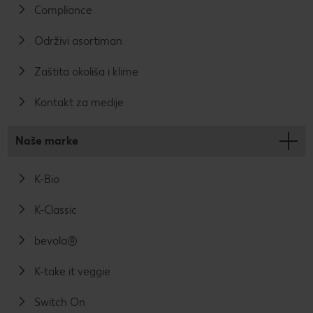
Compliance
Održivi asortiman
Zaštita okoliša i klime
Kontakt za medije
Naše marke
K-Bio
K-Classic
bevola®
K-take it veggie
Switch On