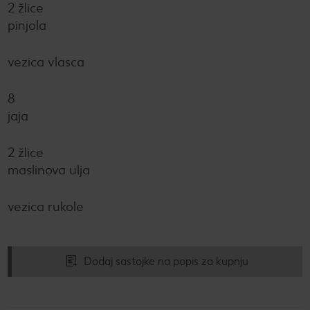
2 žlice
pinjola
vezica vlasca
8
jaja
2 žlice
maslinova ulja
vezica rukole
Dodaj sastojke na popis za kupnju