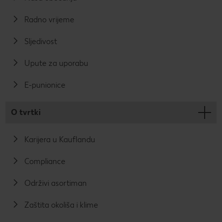
Radno vrijeme
Sljedivost
Upute za uporabu
E-punionice
O tvrtki
Karijera u Kauflandu
Compliance
Održivi asortiman
Zaštita okoliša i klime