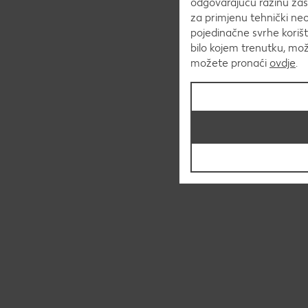
odgovarajuću razinu zaš
za primjenu tehnički ne
pojedinačne svrhe korišt
bilo kojem trenutku, mo
možete pronaći
ovdje
.