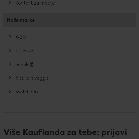
Kontakt za medije
Naše marke
K-Bio
K-Classic
bevola®
K-take it veggie
Switch On
Više Kauflanda za tebe: prijavi