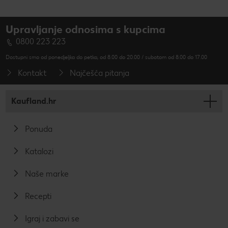
Upravljanje odnosima s kupcima
0800 223 223
Dostupni smo od ponedjeljka do petka, od 8.00 do 20.00 / subotom od 8.00 do 17.00
Kontakt
Najčešća pitanja
Kaufland.hr
Ponuda
Katalozi
Naše marke
Recepti
Igraj i zabavi se