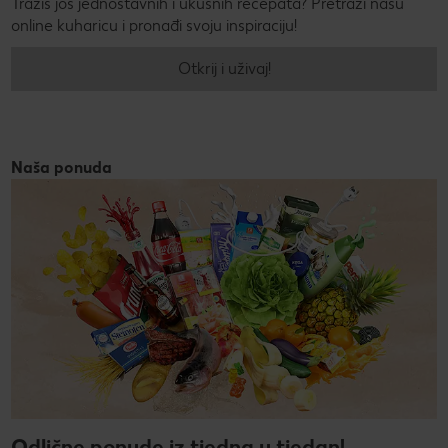
Tražiš još jednostavnih i ukusnih recepata? Pretraži našu
online kuharicu i pronađi svoju inspiraciju!
Otkrij i uživaj!
Naša ponuda
Odlične ponude iz tjedna u tjedan!