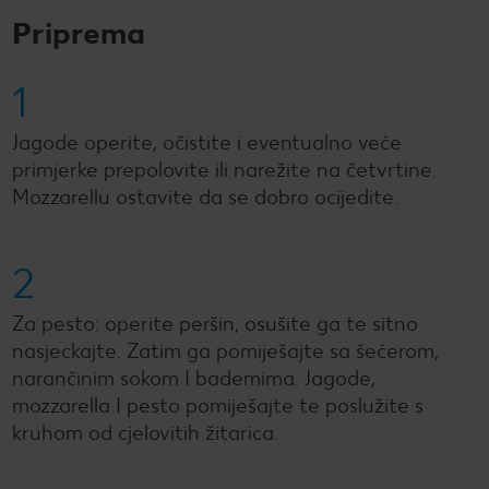
Priprema
1
Jagode operite, očistite i eventualno veće
primjerke prepolovite ili narežite na četvrtine.
Mozzarellu ostavite da se dobro ocijedite.
2
Za pesto: operite peršin, osušite ga te sitno
nasjeckajte. Zatim ga pomiješajte sa šećerom,
narančinim sokom I bademima. Jagode,
mozzarella I pesto pomiješajte te poslužite s
kruhom od cjelovitih žitarica.