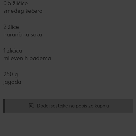
0.5 žličice
smeđeg šećera
2 žlice
narančina soka
1 žličica
mljevenih badema
250 g
jagoda
Dodaj sastojke na popis za kupnju