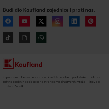
Budi dio Kaufland zajednice i prati nas.
Facebook
YouTube
Twitter
Instagram
LinkedIn
Pintere
Tiktok
Giphy
WhatsApp
Impressum
Pravne napomene i zaštita osobnih podataka
Politika
zaštite osobnih podataka na stranicama društvenih mreža
Izjava o
pristupačnosti