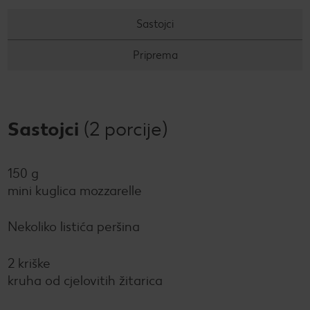
PRAVILA NAGRADNOG NATJEČAJA „Nenapisana
Super Summer
Sastojci
zadaća“
Super summer (EN)
Data Act
Priprema
Super Sommer (DE)
How to make it in Croatia
Super estate (IT)
Kupuj sa stilom!
Sastojci
(2 porcije)
Super lato (PL)
Kolach
150 g
Super poletje (SLO)
Peci s Ivanom: Otkrij recepte i trikove poznate hrvatske
mini kuglica mozzarelle
slastičarke
Nekoliko listića peršina
2 kriške
kruha od cjelovitih žitarica