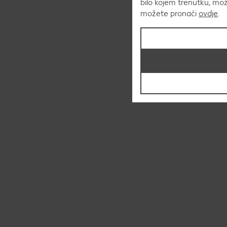
bilo kojem trenutku, mo
možete pronaći
ovdje
.