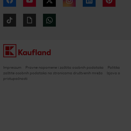
Facebook
YouTube
Twitter
Instagram
LinkedIn
Pintere
Tiktok
Giphy
WhatsApp
Impressum
Pravne napomene i zaštita osobnih podataka
Politika
zaštite osobnih podataka na stranicama društvenih mreža
Izjava o
pristupačnosti