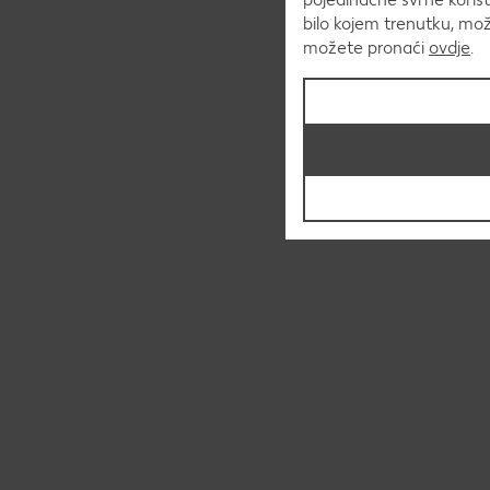
bilo kojem trenutku, mo
možete pronaći
ovdje
.