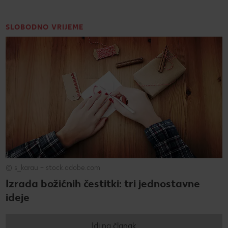
SLOBODNO VRIJEME
© s_karau – stock.adobe.com
Izrada božićnih čestitki: tri jednostavne
ideje
Idi na članak