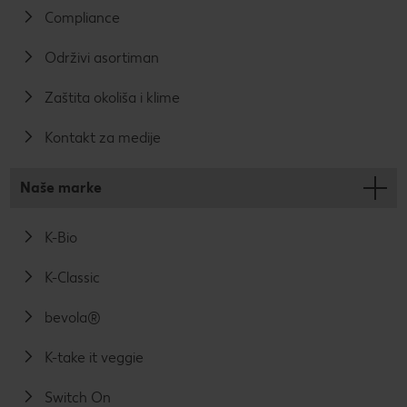
Compliance
Održivi asortiman
Zaštita okoliša i klime
Kontakt za medije
Naše marke
K-Bio
K-Classic
bevola®
K-take it veggie
Switch On