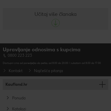
Učitaj više članaka
Upravljanje odnosima s kupcima
0800 223 223
Dostupni smo od ponedjeljka do petka, od 8.00 do 20.00 / subotom od 8.00 do 17.00
Kontakt
Najčešća pitanja
Kaufland.hr
Ponuda
Katalozi