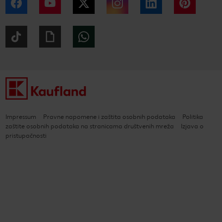
Facebook
YouTube
Twitter
Instagram
LinkedIn
Pintere
Tiktok
Giphy
WhatsApp
Impressum
Pravne napomene i zaštita osobnih podataka
Politika
zaštite osobnih podataka na stranicama društvenih mreža
Izjava o
pristupačnosti