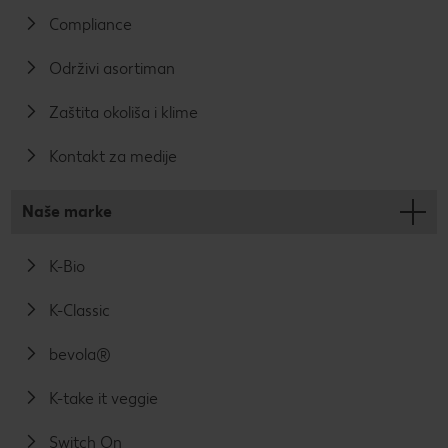
Compliance
Održivi asortiman
Zaštita okoliša i klime
Kontakt za medije
Naše marke
K-Bio
K-Classic
bevola®
K-take it veggie
Switch On