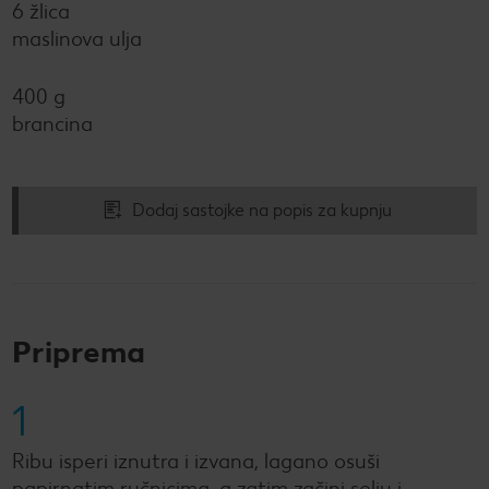
6 žlica
maslinova ulja
400 g
brancina
Dodaj sastojke na popis za kupnju
Priprema
1
Ribu isperi iznutra i izvana, lagano osuši
papirnatim ručnicima, a zatim začini solju i