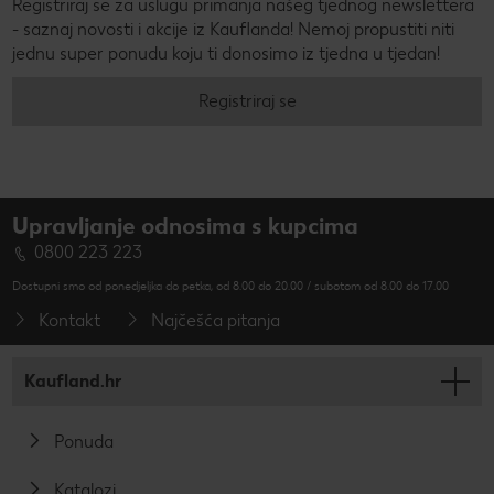
Registriraj se za uslugu primanja našeg tjednog newslettera
- saznaj novosti i akcije iz Kauflanda! Nemoj propustiti niti
jednu super ponudu koju ti donosimo iz tjedna u tjedan!
Registriraj se
Upravljanje odnosima s kupcima
0800 223 223
Dostupni smo od ponedjeljka do petka, od 8.00 do 20.00 / subotom od 8.00 do 17.00
Kontakt
Najčešća pitanja
Kaufland.hr
Ponuda
Katalozi