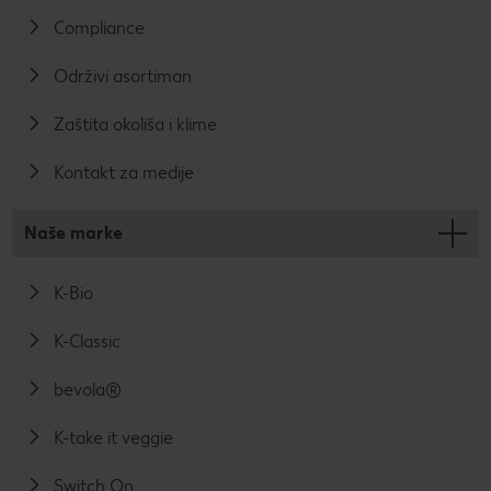
Compliance
Održivi asortiman
Zaštita okoliša i klime
Kontakt za medije
Naše marke
K-Bio
K-Classic
bevola®
K-take it veggie
Switch On