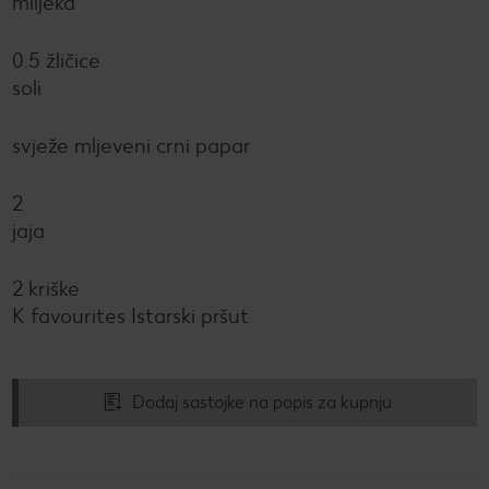
mlijeka
0.5 žličice
soli
svježe mljeveni crni papar
2
jaja
2 kriške
K favourites Istarski pršut
Dodaj sastojke na popis za kupnju