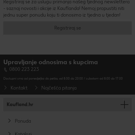
Registriraj se za uslugu primanja našeg tjednog newslettera
- saznaj novosti i akcije iz Kauflanda! Nemoj propustiti niti
jednu super ponudu koju ti donosimo iz tjedna u tjedan!
Registriraj se
Upravljanje odnosima s kupcima
0800 223 223
Dostupni smo od ponedjeljka do petka, od 8.00 do 20.00 / subotom od 8.00 do 17.00
Kontakt
Najčešća pitanja
Kaufland.hr
Ponuda
Katalozi