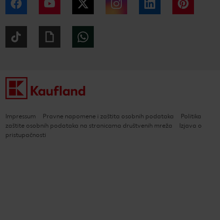
Facebook
YouTube
Twitter
Instagram
LinkedIn
Pintere
Tiktok
Giphy
WhatsApp
Impressum
Pravne napomene i zaštita osobnih podataka
Politika
zaštite osobnih podataka na stranicama društvenih mreža
Izjava o
pristupačnosti