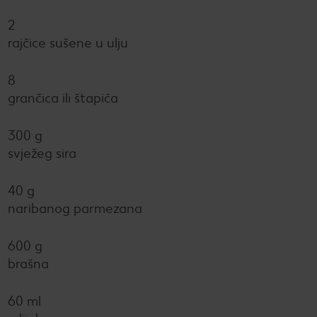
2
rajčice sušene u ulju
8
grančica ili štapića
300 g
svježeg sira
40 g
naribanog parmezana
600 g
brašna
60 ml