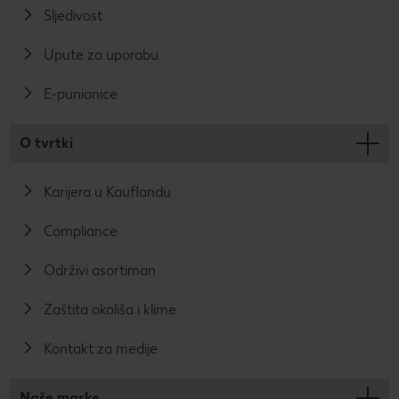
Sljedivost
Upute za uporabu
E-punionice
O tvrtki
Karijera u Kauflandu
Compliance
Održivi asortiman
Zaštita okoliša i klime
Kontakt za medije
Naše marke