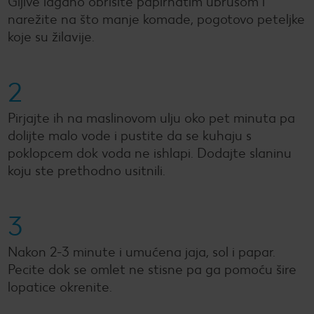
Gljive lagano obrišite papirnatim ubrusom i
narežite na što manje komade, pogotovo peteljke
koje su žilavije.
2
Pirjajte ih na maslinovom ulju oko pet minuta pa
dolijte malo vode i pustite da se kuhaju s
poklopcem dok voda ne ishlapi. Dodajte slaninu
koju ste prethodno usitnili.
3
Nakon 2-3 minute i umućena jaja, sol i papar.
Pecite dok se omlet ne stisne pa ga pomoću šire
lopatice okrenite.