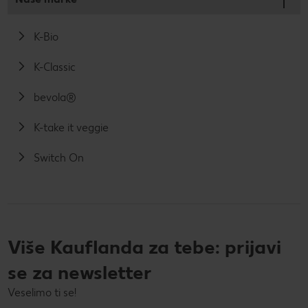
K-Bio
K-Classic
bevola®
K-take it veggie
Switch On
Više Kauflanda za tebe: prijavi
se za newsletter
Veselimo ti se!
Tvoja e-mail adresa