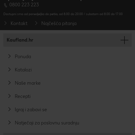
0800 223 223
Dostupni smo od ponedjeljka do petka, od 8.00 do 20.00 / subotom od 8.00 do 17.00
Kontakt
Najčešća pitanja
Kaufland.hr
Ponuda
Katalozi
Naše marke
Recepti
Igraj i zabavi se
Natječaji za poslovnu suradnju