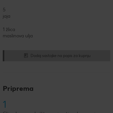
5
jaja
1 žlica
maslinova ulja
Dodaj sastojke na popis za kupnju
Priprema
1