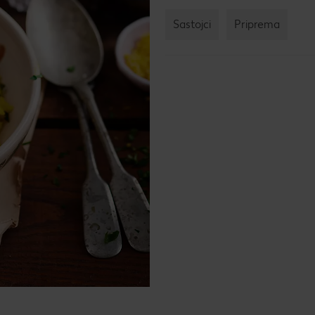
Žel
kod
Sastojci
Priprema
Bro
mje
Rad
Igra
Pop
Su
Dat
How
Kup