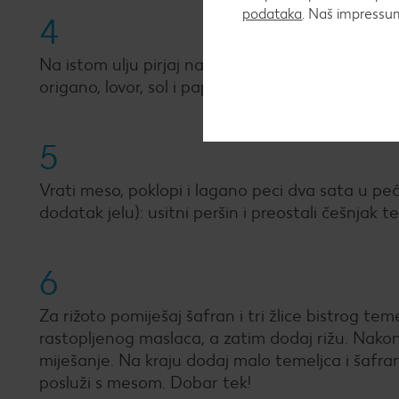
podataka
. Naš impress
4
Na istom ulju pirjaj nasjeckani luk, češnjak i povr
origano, lovor, sol i papar.
5
Vrati meso, poklopi i lagano peci dva sata u peć
dodatak jelu): usitni peršin i preostali češnjak t
6
Za rižoto pomiješaj šafran i tri žlice bistrog teme
rastopljenog maslaca, a zatim dodaj rižu. Nakon
miješanje. Na kraju dodaj malo temeljca i šafran 
posluži s mesom. Dobar tek!