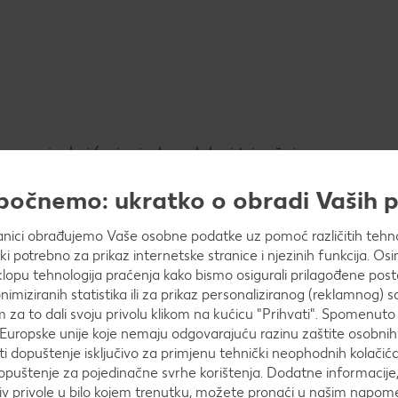
tno nasjeckaj (osim jednog luka i tri režnja
apočnemo: ukratko o obradi Vaših
anici obrađujemo Vaše osobne podatke uz pomoć različitih tehnol
ašno.
ički potrebno za prikaz internetske stranice i njezinih funkcija. 
opu tehnologija praćenja kako bismo osigurali prilagođene post
nimiziranih statistika ili za prikaz personaliziranog (reklamnog) s
m za to dali svoju privolu klikom na kućicu "Prihvati". Spomenuto 
Europske unije koje nemaju odgovarajuću razinu zaštite osobni
 dopuštenje isključivo za primjenu tehnički neophodnih kolačića
uljem te izvadi i ostavi na toplom.
puštenje za pojedinačne svrhe korištenja. Dodatne informacije,
v privole u bilo kojem trenutku, možete pronaći u našim
napome