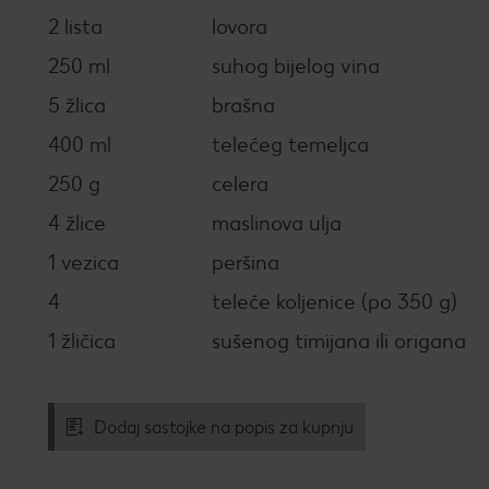
2 lista
lovora
250 ml
suhog bijelog vina
5 žlica
brašna
400 ml
telećeg temeljca
250 g
celera
4 žlice
maslinova ulja
1 vezica
peršina
4
teleće koljenice (po 350 g)
1 žličica
sušenog timijana ili origana
Dodaj sastojke na popis za kupnju