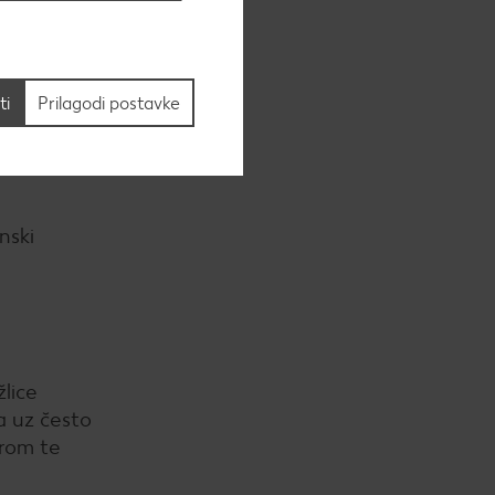
 ili
ti
Prilagodi postavke
nski
žlice
a uz često
prom te