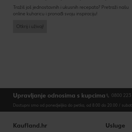
Tražiš još jednostavnih i ukusnih recepata? Pretraži našu
online kuharicu i pronađi svoju inspiraciju!
Otkrij i uživaj!
Upravljanje odnosima s kupcima
0800 223
Dostupni smo od ponedjeljka do petka, od 8.00 do 20.00 / subo
Kaufland.hr
Usluge