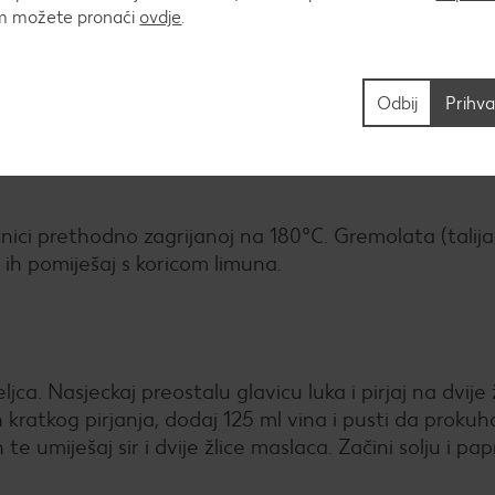
um možete pronaći
ovdje
.
će, a zatim dodaj 125 ml vina, temeljac, rajčicu, timijan
Odbij
Prihva
nici prethodno zagrijanoj na 180°C. Gremolata (talija
e ih pomiješaj s koricom limuna.
ljca. Nasjeckaj preostalu glavicu luka i pirjaj na dvije 
 kratkog pirjanja, dodaj 125 ml vina i pusti da prokuh
te umiješaj sir i dvije žlice maslaca. Začini solju i pa