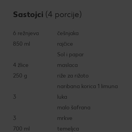
Sastojci
(4 porcije)
6 režnjeva
češnjaka
850 ml
rajčice
Sol i papar
4 žlice
maslaca
250 g
riže za rižoto
naribana korica 1 limuna
3
luka
malo šafrana
3
mrkve
700 ml
temeljca