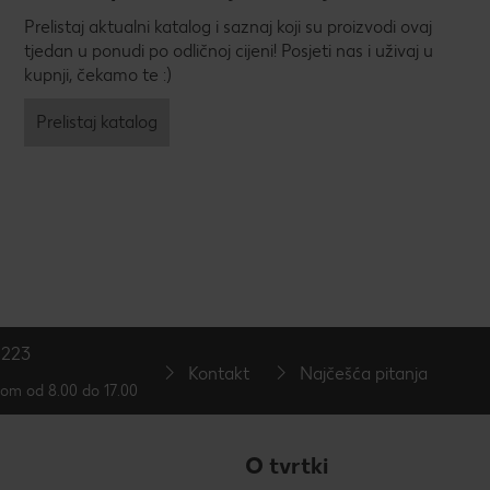
Prelistaj aktualni katalog i saznaj koji su proizvodi ovaj
tjedan u ponudi po odličnoj cijeni! Posjeti nas i uživaj u
kupnji, čekamo te :)
Prelistaj katalog
 223
Kontakt
Najčešća pitanja
tom od 8.00 do 17.00
O tvrtki