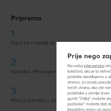
Priprema
1
Oguli luk i češnjak te očisti mrkvu i celer. Sve si
Prije nego z
2
Na našoj
internetskoj
str
češnjaka). Meso isperi, malo posuši i uvaljaj u br
kolačiće), ako je to tehn
podatke obrađujemo u skl
stranici, za izradu pseudo
trećih strana, ako ste na
3
podataka u zemlje izvan 
gumb "Odbij" možete dati
Meso prži kratko u vatrostalnoj posudi s vrućim 
postavke" možete dati do
besplatno pravo na opozi