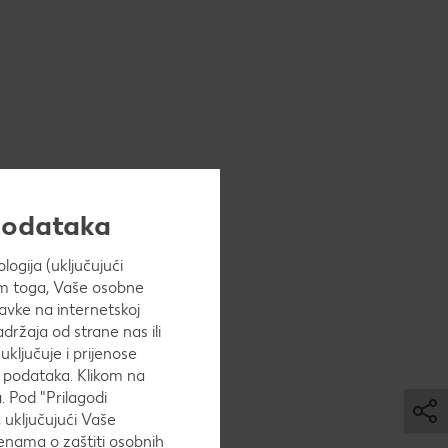
 podataka
ogija (uključujući
Osim toga, Vaše osobne
avke na internetskoj
adržaja od strane nas ili
uključuje i prijenose
h podataka. Klikom na
. Pod "Prilagodi
 uključujući Vaše
nama o zaštiti osobnih