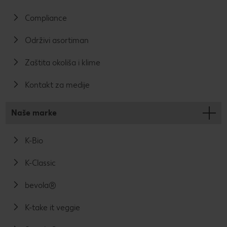
Compliance
Održivi asortiman
Zaštita okoliša i klime
Kontakt za medije
Naše marke
K-Bio
K-Classic
bevola®
K-take it veggie