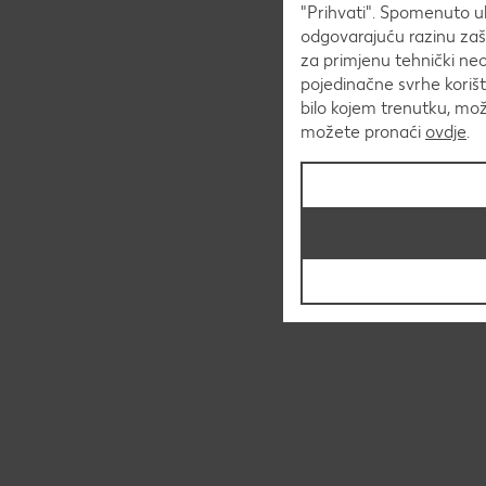
"Prihvati". Spomenuto uk
odgovarajuću razinu zaš
za primjenu tehnički ne
pojedinačne svrhe korišt
bilo kojem trenutku, mo
možete pronaći
ovdje
.