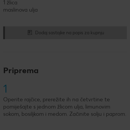
1 žlica
maslinova ulja
Dodaj sastojke na popis za kupnju
Priprema
1
Operite rajčice, prerežite ih na četvrtine te
pomiješajte s jednom žlicom ulja, limunovim
sokom, bosiljkom i medom. Začinite solju i paprom.