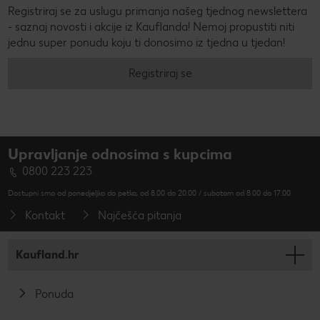
Registriraj se za uslugu primanja našeg tjednog newslettera
- saznaj novosti i akcije iz Kauflanda! Nemoj propustiti niti
jednu super ponudu koju ti donosimo iz tjedna u tjedan!
Registriraj se
Upravljanje odnosima s kupcima
0800 223 223
Dostupni smo od ponedjeljka do petka, od 8.00 do 20.00 / subotom od 8.00 do 17.00
Kontakt
Najčešća pitanja
Kaufland.hr
Ponuda