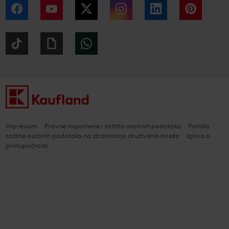
Facebook
YouTube
Twitter
Instagram
LinkedIn
Pintere
Tiktok
Giphy
WhatsApp
Impressum
Pravne napomene i zaštita osobnih podataka
Politika
zaštite osobnih podataka na stranicama društvenih mreža
Izjava o
pristupačnosti