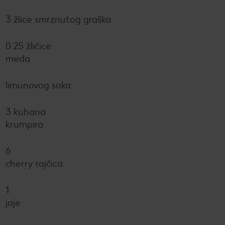
3 žlice smrznutog graška
0.25 žličice
meda
limunovog soka
3 kuhana
krumpira
6
cherry rajčica
1
jaje