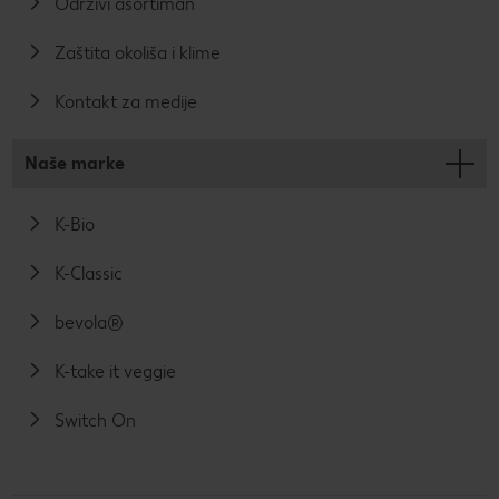
Održivi asortiman
Zaštita okoliša i klime
Kontakt za medije
Naše marke
K-Bio
K-Classic
bevola®
K-take it veggie
Switch On