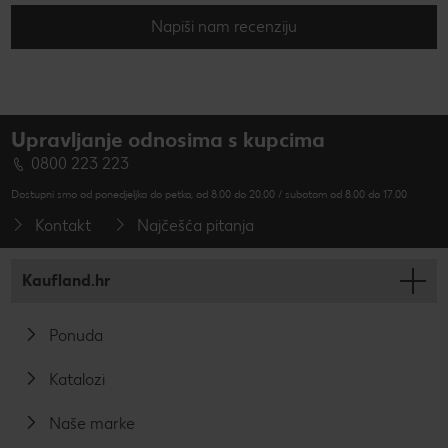
Napiši nam recenziju
Upravljanje odnosima s kupcima
0800 223 223
Dostupni smo od ponedjeljka do petka, od 8.00 do 20.00 / subotom od 8.00 do 17.00
Kontakt
Najčešća pitanja
Kaufland.hr
Ponuda
Katalozi
Naše marke