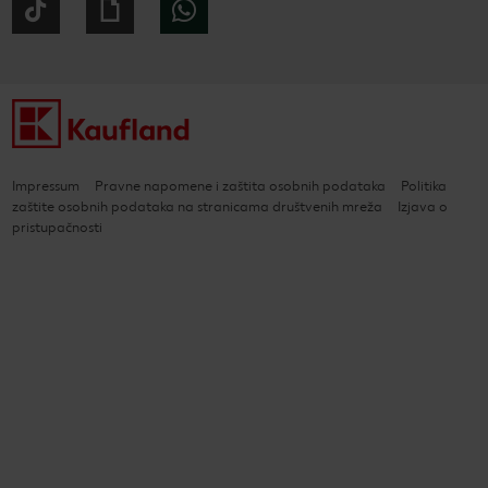
Tiktok
Giphy
WhatsApp
Impressum
Pravne napomene i zaštita osobnih podataka
Politika
zaštite osobnih podataka na stranicama društvenih mreža
Izjava o
pristupačnosti