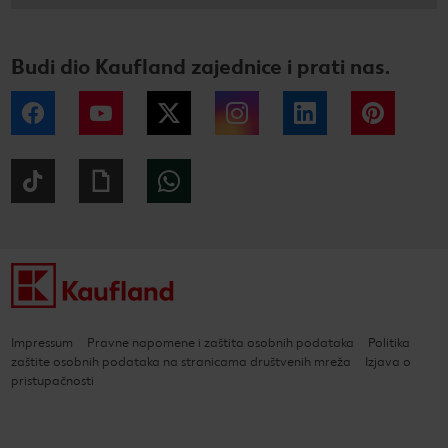
Budi dio Kaufland zajednice i prati nas.
Facebook
YouTube
Twitter
Instagram
LinkedIn
Pintere
Tiktok
Giphy
WhatsApp
Impressum
Pravne napomene i zaštita osobnih podataka
Politika
zaštite osobnih podataka na stranicama društvenih mreža
Izjava o
pristupačnosti