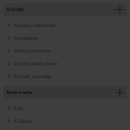
O tvrtki
Karijera u Kauflandu
Compliance
Održivi asortiman
Zaštita okoliša i klime
Kontakt za medije
Naše marke
K-Bio
K-Classic