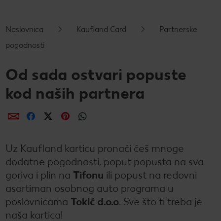
CRIVIT
Kaufland Card i P&G te nagrađuju!
Sonax
Održivost
Kulinarski užici
CHECK IT OUT
Naslovnica
Kaufland Card
Partnerske
SILVERCREST
Magazin održivosti
Slobodno vrijeme
CHECK IT OUT
pogodnosti
LUPILU
Održivost u tvojoj kuhinji
CHECK IT OUT
Od sada ostvari popuste
LIVARNO
Uvijek svježe - samo za tebe!
CHECK IT OUT
kod naših partnera
ESMARA
Ugovorena proizvodnja
CHECK IT OUT
dijeli putem e-maila
dijeli putem Facebooka
dijeli putem Twittera
dijeli putem Pinteresta
dijeli putem Whatsappa
PARKSIDE
Želiš najbolju kupnju? Dobiješ je kod nas!
Uz Kaufland karticu pronaći ćeš mnoge
Broj 1 za kupnju na jednom mjestu
dodatne pogodnosti, poput popusta na sva
Radno vrijeme nedjeljom
goriva i plin na
Tifonu
ili popust na redovni
asortiman osobnog auto programa u
Igraj i zabavi se!
poslovnicama
Tokić d.o.o
. Sve što ti treba je
naša kartica!
PRAVILA NAGRADNOG NATJEČAJA „Sup“
Popis maloprodajnih cijena