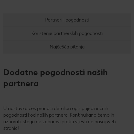
PRAVILA NAGRADNOG NATJEČAJA „Nenapisana
Super Summer
zadaća“
Partneri i pogodnosti
Super summer (EN)
Data Act
Korištenje partnerskih pogodnosti
Super Sommer (DE)
How to make it in Croatia
Najčešća pitanja
Super estate (IT)
Kupuj sa stilom!
Super lato (PL)
Kolach
Dodatne pogodnosti naših
Super poletje (SLO)
Peci s Ivanom: Otkrij recepte i trikove poznate hrvatske
partnera
slastičarke
U nastavku ćeš pronaći detaljan opis pojedinačnih
pogodnosti kod naših partnera. Kontinuirano ćemo ih
ažurirati, stoga ne zaboravi pratiti vijesti na našoj web
stranici!