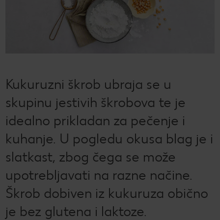
CRIVIT
Kaufland Card i P&G te nagrađuju!
Sonax
Održivost
Kulinarski užici
CHECK IT OUT
SILVERCREST
Magazin održivosti
Slobodno vrijeme
CHECK IT OUT
LUPILU
Održivost u tvojoj kuhinji
CHECK IT OUT
Kukuruzni škrob ubraja se u
LIVARNO
Uvijek svježe - samo za tebe!
CHECK IT OUT
skupinu jestivih škrobova te je
ESMARA
Ugovorena proizvodnja
CHECK IT OUT
idealno prikladan za pečenje i
PARKSIDE
Želiš najbolju kupnju? Dobiješ je kod nas!
kuhanje. U pogledu okusa blag je i
Broj 1 za kupnju na jednom mjestu
slatkast, zbog čega se može
Radno vrijeme nedjeljom
upotrebljavati na razne načine.
Škrob dobiven iz kukuruza obično
Igraj i zabavi se!
je bez glutena i laktoze.
PRAVILA NAGRADNOG NATJEČAJA „Sup“
Popis maloprodajnih cijena