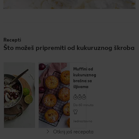
Recepti
Što možeš pripremiti od kukuruznog škroba
Puding od
Muffini od
riže
kukuruznog
brašna sa
šljivama
Do 60 minuta
Do 60 minuta
Jednostavno
Jednostavno
Otkrij još recepata
Bez glutena