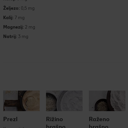
Željezo:
0,5 mg
Kalij:
7 mg
Magnezij:
2 mg
Natrij:
3 mg
Prezl
Rižino
Raženo
brašno
brašno