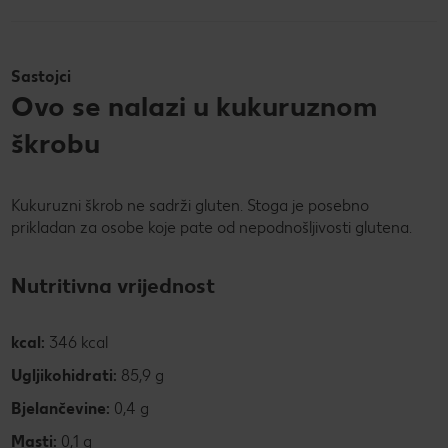
Sastojci
Ovo se nalazi u kukuruznom
škrobu
Kukuruzni škrob ne sadrži gluten. Stoga je posebno
prikladan za osobe koje pate od nepodnošljivosti glutena.
Nutritivna vrijednost
kcal:
346 kcal
Ugljikohidrati:
85,9 g
Bjelančevine:
0,4 g
Masti:
0,1 g