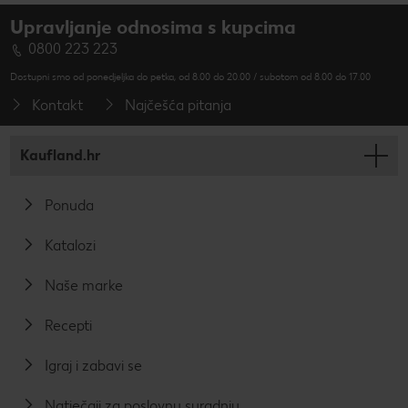
Upravljanje odnosima s kupcima
0800 223 223
Dostupni smo od ponedjeljka do petka, od 8.00 do 20.00 / subotom od 8.00 do 17.00
Kontakt
Najčešća pitanja
Kaufland.hr
Ponuda
Katalozi
Naše marke
Recepti
Igraj i zabavi se
Natječaji za poslovnu suradnju