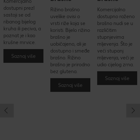
Komercijalno
dostupni prezl
Rižino brašno
Komercijalno
sastoji se od
uvelike ovisi o
dostupno raženo
ribanog bijelog
vrsti riže koja se
brašno nudi se u
kruha ili peciva, a
koristi. Bijelo rižino
različitim
poznat je i kao
brašno je
stupnjevima
krušne mrvice.
uobičajeno, ali je
mljevenja. Što je
dostupno i smeđe
veći stupanj
Saznaj više
brašno. Rižino
mljevenja, veći je
brašno je prirodno
udio cijelog zrna.
bez glutena.
Saznaj više
Saznaj više