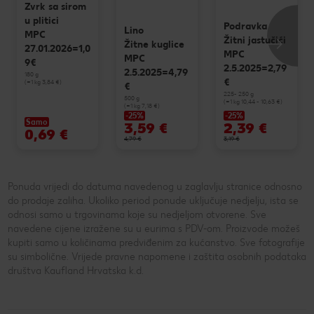
Zvrk sa sirom
u plitici
Podravka
Lino
MPC
Žitni jastučići
Žitne kuglice
27.01.2026=1,0
MPC
MPC
9€
2.5.2025=2,79
2.5.2025=4,79
180 g
€
(=1 kg 3,84 €)
€
225- 250 g
500 g
(=1 kg 10,44 - 10,63 €)
(=1 kg 7,18 €)
-25%
-25%
Samo
3,59 €
2,39 €
0,69 €
4,79 €
3,19 €
Ponuda vrijedi do datuma navedenog u zaglavlju stranice odnosno
do prodaje zaliha. Ukoliko period ponude uključuje nedjelju, ista se
odnosi samo u trgovinama koje su nedjeljom otvorene. Sve
navedene cijene izražene su u eurima s PDV-om. Proizvode možeš
kupiti samo u količinama predviđenim za kućanstvo. Sve fotografije
su simbolične. Vrijede pravne napomene i zaštita osobnih podataka
društva Kaufland Hrvatska k.d.