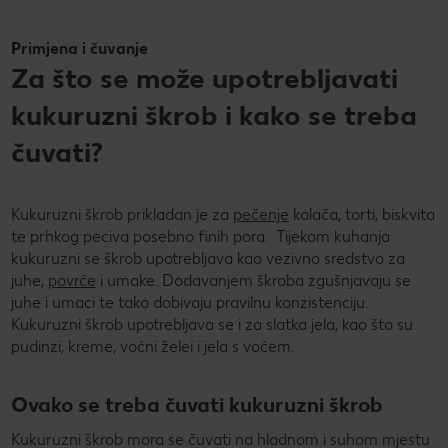
Primjena i čuvanje
Za što se može upotrebljavati
kukuruzni škrob i kako se treba
čuvati?
Kukuruzni škrob prikladan je za
pečenje
kolača, torti, biskvita
te prhkog peciva posebno finih pora. Tijekom kuhanja
kukuruzni se škrob upotrebljava kao vezivno sredstvo za
juhe,
povrće
i umake. Dodavanjem škroba zgušnjavaju se
juhe i umaci te tako dobivaju pravilnu konzistenciju.
Kukuruzni škrob upotrebljava se i za slatka jela, kao što su
pudinzi, kreme, voćni želei i jela s voćem.
Ovako se treba čuvati kukuruzni škrob
Kukuruzni škrob mora se čuvati na hladnom i suhom mjestu