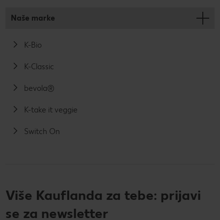
Naše marke
K-Bio
K-Classic
bevola®
K-take it veggie
Switch On
Više Kauflanda za tebe: prijavi
se za newsletter