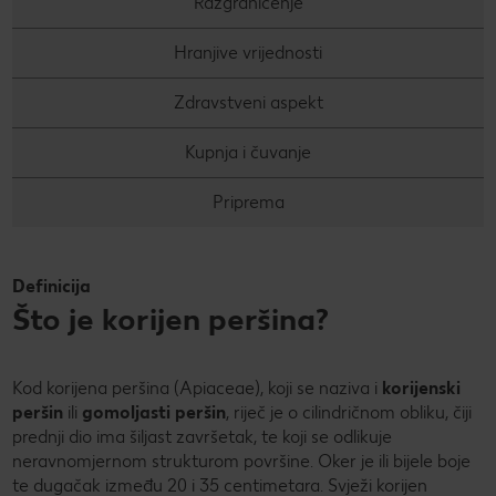
Razgraničenje
PRAVILA NAGRADNOG NATJEČAJA „Nenapisana
Super Summer
Hranjive vrijednosti
zadaća“
Super summer (EN)
Data Act
Zdravstveni aspekt
Super Sommer (DE)
How to make it in Croatia
Kupnja i čuvanje
Super estate (IT)
Kupuj sa stilom!
Priprema
Super lato (PL)
Kolach
Super poletje (SLO)
Peci s Ivanom: Otkrij recepte i trikove poznate hrvatske
Definicija
slastičarke
Što je korijen peršina?
Kod korijena peršina (Apiaceae), koji se naziva i
korijenski
peršin
ili
gomoljasti peršin
, riječ je o cilindričnom obliku, čiji
prednji dio ima šiljast završetak, te koji se odlikuje
neravnomjernom strukturom površine. Oker je ili bijele boje
te dugačak između 20 i 35 centimetara. Svježi korijen