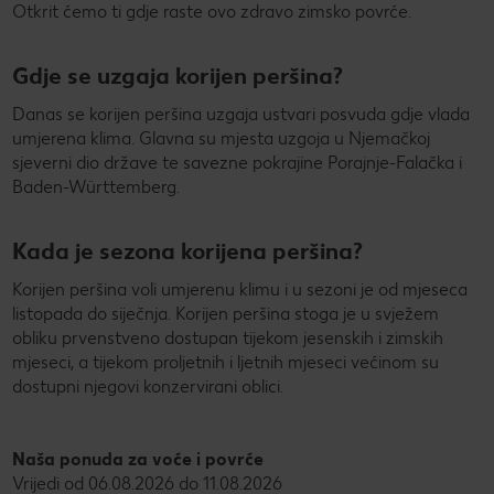
Otkrit ćemo ti gdje raste ovo zdravo zimsko povrće.
Gdje se uzgaja korijen peršina?
Danas se korijen peršina uzgaja ustvari posvuda gdje vlada
umjerena klima. Glavna su mjesta uzgoja u Njemačkoj
sjeverni dio države te savezne pokrajine Porajnje-Falačka i
Baden-Württemberg.
Kada je sezona korijena peršina?
Korijen peršina voli umjerenu klimu i u sezoni je od mjeseca
listopada do siječnja. Korijen peršina stoga je u svježem
obliku prvenstveno dostupan tijekom jesenskih i zimskih
mjeseci, a tijekom proljetnih i ljetnih mjeseci većinom su
dostupni njegovi konzervirani oblici.
Naša ponuda za voće i povrće
Vrijedi od 06.08.2026 do 11.08.2026