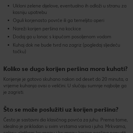
Ukloni zelene dijelove, eventualno ih odloži u stranu za
kasniju upotrebu
Oguli korjenasto povrće ili ga temeljito operi
Nareži korijen peršina na kockice
Dodaj ga u lonac s kipućom posoljenom vodom
Kuhaj dok ne bude tvrd na zagriz (pogledaj sljedeću
točku)
Koliko se dugo korijen peršina mora kuhati?
Korijenje je gotovo skuhano nakon od deset do 20 minuta, a
vrijeme kuhanja ovisi o veličini. U slučaju sumnje najbolje ga
je zagristi.
Što se može poslužiti uz korijen peršina?
Često je sastavni dio klasičnog povrća za juhu. Prema tome,
idealno je prikladan u svim vrstama variva i juha. Mrkvama,
celeru, slatkom krumpiru i krumpiru korijen peršina ponudit