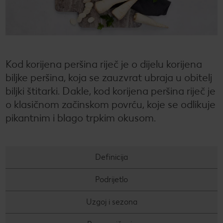
CRIVIT
Kaufland Card i P&G te nagrađuju!
Sonax
Održivost
Kulinarski užici
CHECK IT OUT
SILVERCREST
Magazin održivosti
Slobodno vrijeme
CHECK IT OUT
LUPILU
Održivost u tvojoj kuhinji
CHECK IT OUT
Kod korijena peršina riječ je o dijelu korijena
biljke peršina, koja se zauzvrat ubraja u obitelj
LIVARNO
Uvijek svježe - samo za tebe!
CHECK IT OUT
biljki štitarki. Dakle, kod korijena peršina riječ je
o klasičnom začinskom povrću, koje se odlikuje
ESMARA
Ugovorena proizvodnja
CHECK IT OUT
pikantnim i blago trpkim okusom.
PARKSIDE
Želiš najbolju kupnju? Dobiješ je kod nas!
Broj 1 za kupnju na jednom mjestu
Definicija
Radno vrijeme nedjeljom
Podrijetlo
Igraj i zabavi se!
Uzgoj i sezona
PRAVILA NAGRADNOG NATJEČAJA „Sup“
Popis maloprodajnih cijena