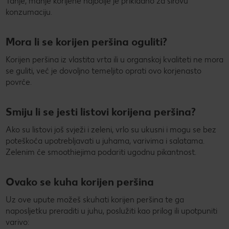
Tanje, manje korijene najbolje je prikladno za sirovu
konzumaciju.
Mora li se korijen peršina oguliti?
Korijen peršina iz vlastita vrta ili u organskoj kvaliteti ne mora
se guliti, već je dovoljno temeljito oprati ovo korjenasto
povrće.
Smiju li se jesti listovi korijena peršina?
Ako su listovi još svježi i zeleni, vrlo su ukusni i mogu se bez
poteškoća upotrebljavati u juhama, varivima i salatama.
Zelenim će smoothiejima podariti ugodnu pikantnost.
Ovako se kuha korijen peršina
Uz ove upute možeš skuhati korijen peršina te ga
naposljetku preraditi u juhu, poslužiti kao prilog ili upotpuniti
varivo: