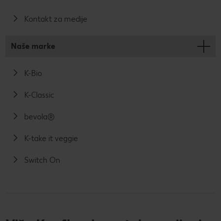
Kontakt za medije
Naše marke
K-Bio
K-Classic
bevola®
K-take it veggie
Switch On