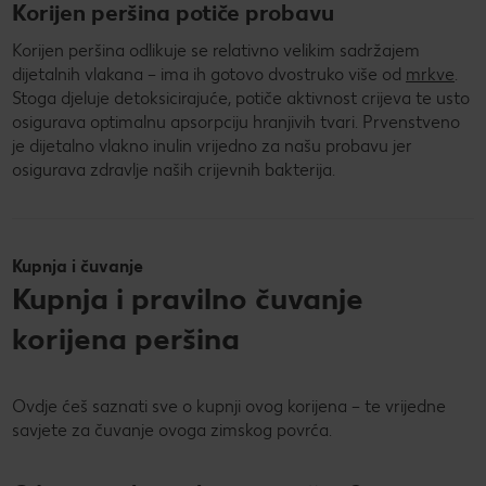
Korijen peršina potiče probavu
Korijen peršina odlikuje se relativno velikim sadržajem
dijetalnih vlakana – ima ih gotovo dvostruko više od
mrkve
.
Stoga djeluje detoksicirajuće, potiče aktivnost crijeva te usto
osigurava optimalnu apsorpciju hranjivih tvari. Prvenstveno
je dijetalno vlakno inulin vrijedno za našu probavu jer
osigurava zdravlje naših crijevnih bakterija.
Kupnja i čuvanje
Kupnja i pravilno čuvanje
korijena peršina
Ovdje ćeš saznati sve o kupnji ovog korijena – te vrijedne
savjete za čuvanje ovoga zimskog povrća.