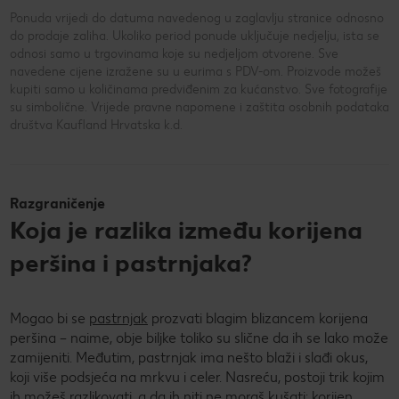
Ponuda vrijedi do datuma navedenog u zaglavlju stranice odnosno
do prodaje zaliha. Ukoliko period ponude uključuje nedjelju, ista se
odnosi samo u trgovinama koje su nedjeljom otvorene. Sve
navedene cijene izražene su u eurima s PDV-om. Proizvode možeš
kupiti samo u količinama predviđenim za kućanstvo. Sve fotografije
su simbolične. Vrijede pravne napomene i zaštita osobnih podataka
društva Kaufland Hrvatska k.d.
Razgraničenje
Koja je razlika između korijena
peršina i pastrnjaka?
Mogao bi se
pastrnjak
prozvati blagim blizancem korijena
peršina – naime, obje biljke toliko su slične da ih se lako može
zamijeniti. Međutim, pastrnjak ima nešto blaži i slađi okus,
koji više podsjeća na mrkvu i celer. Nasreću, postoji trik kojim
ih možeš razlikovati, a da ih niti ne moraš kušati: korijen