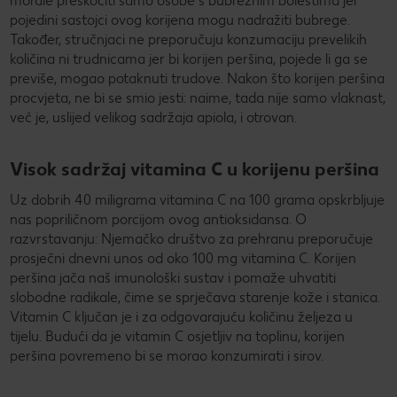
morale preskočiti samo osobe s bubrežnim bolestima jer
pojedini sastojci ovog korijena mogu nadražiti bubrege.
Također, stručnjaci ne preporučuju konzumaciju prevelikih
količina ni trudnicama jer bi korijen peršina, pojede li ga se
previše, mogao potaknuti trudove. Nakon što korijen peršina
procvjeta, ne bi se smio jesti: naime, tada nije samo vlaknast,
već je, uslijed velikog sadržaja apiola, i otrovan.
Visok sadržaj vitamina C u korijenu peršina
Uz dobrih 40 miligrama vitamina C na 100 grama opskrbljuje
nas popriličnom porcijom ovog antioksidansa. O
razvrstavanju: Njemačko društvo za prehranu preporučuje
prosječni dnevni unos od oko 100 mg vitamina C. Korijen
peršina jača naš imunološki sustav i pomaže uhvatiti
slobodne radikale, čime se sprječava starenje kože i stanica.
Vitamin C ključan je i za odgovarajuću količinu željeza u
tijelu. Budući da je vitamin C osjetljiv na toplinu, korijen
peršina povremeno bi se morao konzumirati i sirov.