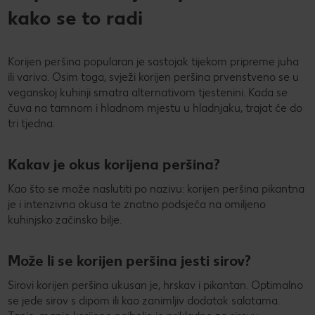
kako se to radi
Korijen peršina popularan je sastojak tijekom pripreme juha
ili variva. Osim toga, svježi korijen peršina prvenstveno se u
veganskoj kuhinji smatra alternativom tjestenini. Kada se
čuva na tamnom i hladnom mjestu u hladnjaku, trajat će do
tri tjedna.
Kakav je okus korijena peršina?
Kao što se može naslutiti po nazivu: korijen peršina pikantna
je i intenzivna okusa te znatno podsjeća na omiljeno
kuhinjsko začinsko bilje.
Može li se korijen peršina jesti sirov?
Sirovi korijen peršina ukusan je, hrskav i pikantan. Optimalno
se jede sirov s dipom ili kao zanimljiv dodatak salatama.