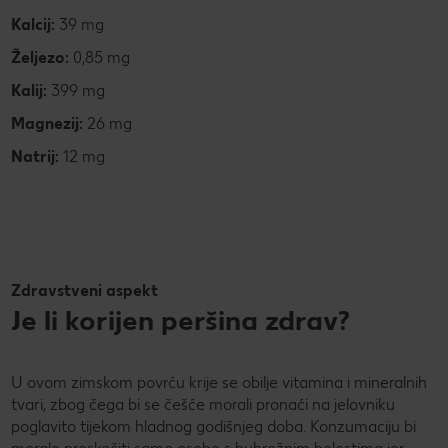
Kalcij:
39 mg
Željezo:
0,85 mg
Kalij:
399 mg
Magnezij:
26 mg
Natrij:
12 mg
Zdravstveni aspekt
Je li korijen peršina zdrav?
U ovom zimskom povrću krije se obilje vitamina i mineralnih
tvari, zbog čega bi se češće morali pronaći na jelovniku
poglavito tijekom hladnog godišnjeg doba. Konzumaciju bi