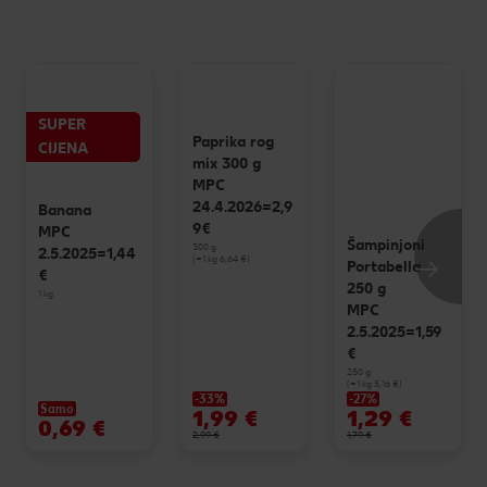
SUPER
Paprika rog
CIJENA
mix 300 g
MPC
24.4.2026=2,9
Banana
9€
MPC
Šampinjoni
300 g
2.5.2025=1,44
(=1 kg 6,64 €)
Portabella
€
250 g
1 kg
MPC
2.5.2025=1,59
€
250 g
(=1 kg 5,16 €)
-33%
-27%
Samo
1,99 €
1,29 €
0,69 €
2,99 €
1,79 €