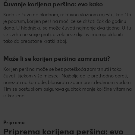
Čuvanje korijena peršina: evo kako
Kada se čuva na hladnom, relativno vlažnom mjestu, kao što
je podrum, korijen peršina moći će se držati čak do godinu
dana. U hladnjaku se može čuvati najmanje dva tjedna. U tu
se svrhu ne smije prati, a zeleni se dijelovi moraju ukloniti
tako da preostane kratki izboj.
Može li se korijen peršina zamrznuti?
Korijen peršina može se bez poteškoća zamrznuti i tako
čuvati tijekom više mjeseci. Najbolje ga je prethodno oprati,
narezati na komade, blanširati i zatim preliti ledenom vodom.
Tim se postupkom osigurava gubitak manje količine vitamina
iz korijena.
Priprema
Priprema korijena peršina: evo