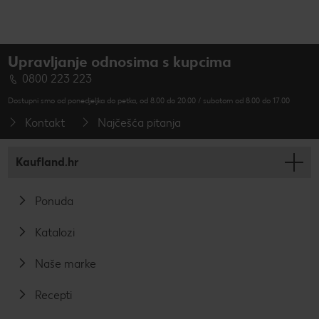
Upravljanje odnosima s kupcima
0800 223 223
Dostupni smo od ponedjeljka do petka, od 8.00 do 20.00 / subotom od 8.00 do 17.00
Kontakt
Najčešća pitanja
Kaufland.hr
Ponuda
Katalozi
Naše marke
Recepti