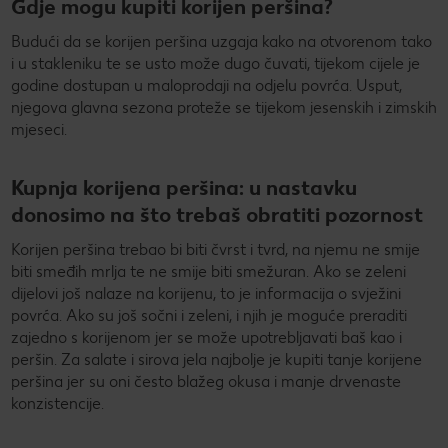
Gdje mogu kupiti korijen peršina?
Budući da se korijen peršina uzgaja kako na otvorenom tako
i u stakleniku te se usto može dugo čuvati, tijekom cijele je
godine dostupan u maloprodaji na odjelu povrća. Usput,
njegova glavna sezona proteže se tijekom jesenskih i zimskih
mjeseci.
Kupnja korijena peršina: u nastavku
donosimo na što trebaš obratiti pozornost
Korijen peršina trebao bi biti čvrst i tvrd, na njemu ne smije
biti smeđih mrlja te ne smije biti smežuran. Ako se zeleni
dijelovi još nalaze na korijenu, to je informacija o svježini
povrća. Ako su još sočni i zeleni, i njih je moguće preraditi
zajedno s korijenom jer se može upotrebljavati baš kao i
peršin. Za salate i sirova jela najbolje je kupiti tanje korijene
peršina jer su oni često blažeg okusa i manje drvenaste
konzistencije.