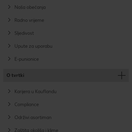
Naša obećanja
Radno vrijeme
Sljedivost
Upute za uporabu
E-punionice
O tvrtki
Karijera u Kauflandu
Compliance
Održivi asortiman
Zaštita okoliša i klime