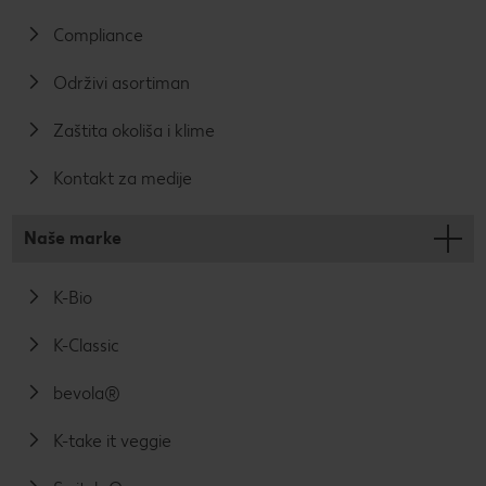
Compliance
Održivi asortiman
Zaštita okoliša i klime
Kontakt za medije
Naše marke
K-Bio
K-Classic
bevola®
K-take it veggie