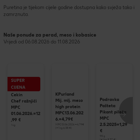
Puretina je tijekom cijele godine dostupna kako svježa tako i
zamrznuta.
Naše ponude za perad, meso i kobasice
Vrijedi od 06.08.2026 do 11.08.2026
SUPER
CIJENA
KPurland
Cekin
Podravka
Mij. mlj. meso
Chef ražnjići
Pašteta
high protein
MPC
Pikant pileća
MPC13.06.202
01.06.2026.=12
MPC
6.=4,79€
,99 €
2.5.2025=1,29
MPC13.06.2026.=4,79€
1 kg
(=1 kg 6,38 €)
€
95 g
(=1 kg 9,37 €)