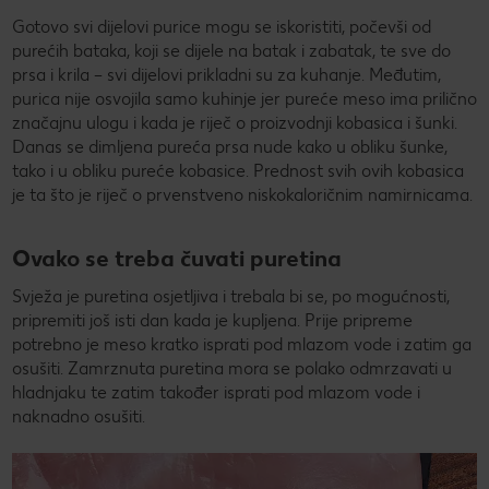
Gotovo svi dijelovi purice mogu se iskoristiti, počevši od
purećih bataka, koji se dijele na batak i zabatak, te sve do
prsa i krila – svi dijelovi prikladni su za kuhanje. Međutim,
purica nije osvojila samo kuhinje jer pureće meso ima prilično
značajnu ulogu i kada je riječ o proizvodnji kobasica i šunki.
Danas se dimljena pureća prsa nude kako u obliku šunke,
tako i u obliku pureće kobasice. Prednost svih ovih kobasica
je ta što je riječ o prvenstveno niskokaloričnim namirnicama.
Ovako se treba čuvati puretina
Svježa je puretina osjetljiva i trebala bi se, po mogućnosti,
pripremiti još isti dan kada je kupljena. Prije pripreme
potrebno je meso kratko isprati pod mlazom vode i zatim ga
osušiti. Zamrznuta puretina mora se polako odmrzavati u
hladnjaku te zatim također isprati pod mlazom vode i
naknadno osušiti.