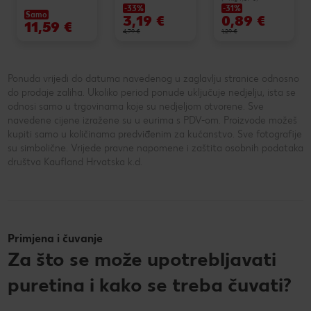
-33%
-31%
Samo
3,19 €
0,89 €
11,59 €
4,79 €
1,29 €
Ponuda vrijedi do datuma navedenog u zaglavlju stranice odnosno
do prodaje zaliha. Ukoliko period ponude uključuje nedjelju, ista se
odnosi samo u trgovinama koje su nedjeljom otvorene. Sve
navedene cijene izražene su u eurima s PDV-om. Proizvode možeš
kupiti samo u količinama predviđenim za kućanstvo. Sve fotografije
su simbolične. Vrijede pravne napomene i zaštita osobnih podataka
društva Kaufland Hrvatska k.d.
Primjena i čuvanje
Za što se može upotrebljavati
puretina i kako se treba čuvati?