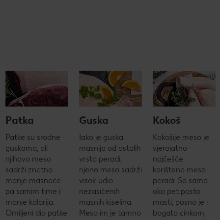
Patka
Guska
Kokoš
Patke su srodne
Iako je guska
Kokošije meso je
guskama, ali
masnija od ostalih
vjerojatno
njihovo meso
vrsta peradi,
najčešće
sadrži znatno
njeno meso sadrži
korišteno meso
manje masnoće
visok udio
peradi. Sa samo
pa samim time i
nezasićenih
oko pet posto
manje kalorija.
masnih kiselina.
masti, posno je i
Omiljeni dio patke
Meso im je tamno
bogato cinkom,