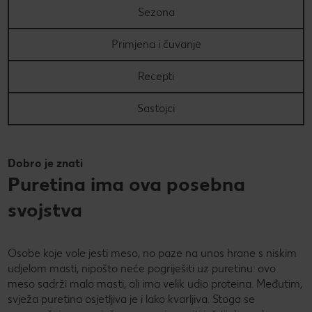
Sezona
PRAVILA NAGRADNOG NATJEČAJA „Nenapisana
Super Summer
zadaća“
Primjena i čuvanje
Super summer (EN)
Data Act
Recepti
Super Sommer (DE)
How to make it in Croatia
Sastojci
Super estate (IT)
Kupuj sa stilom!
Super lato (PL)
Kolach
Dobro je znati
Puretina ima ova posebna
Super poletje (SLO)
Peci s Ivanom: Otkrij recepte i trikove poznate hrvatske
slastičarke
svojstva
Osobe koje vole jesti meso, no paze na unos hrane s niskim
udjelom masti, nipošto neće pogriješiti uz puretinu: ovo
meso sadrži malo masti, ali ima velik udio proteina. Međutim,
svježa puretina osjetljiva je i lako kvarljiva. Stoga se