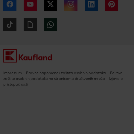
Facebook
YouTube
Twitter
Instagram
LinkedIn
Pintere
Tiktok
Giphy
WhatsApp
Impressum
Pravne napomene i zaštita osobnih podataka
Politika
zaštite osobnih podataka na stranicama društvenih mreža
Izjava o
pristupačnosti