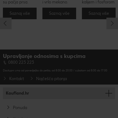
su pačja prsa.
i vrlo mekano.
kalijem i fosforom.
Saznaj više
Saznaj više
Saznaj više
Upravljanje odnosima s kupcima
0800 223 223
Dostupni smo od ponedjeljka do petka, od 8.00 do 20.00 / subotom od 8.00 do 17.00
Kontakt
Najčešća pitanja
Kaufland.hr
Ponuda