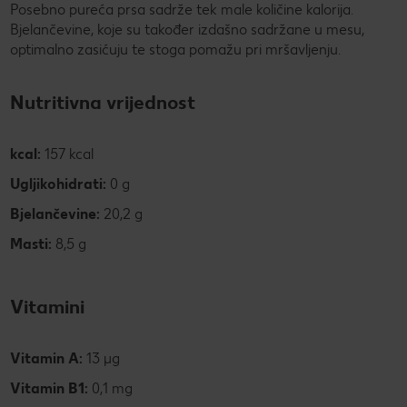
Posebno pureća prsa sadrže tek male količine kalorija.
Bjelančevine, koje su također izdašno sadržane u mesu,
optimalno zasićuju te stoga pomažu pri mršavljenju.
Nutritivna vrijednost
kcal:
157 kcal
Ugljikohidrati:
0 g
Bjelančevine:
20,2 g
Masti:
8,5 g
Vitamini
Vitamin A:
13 µg
Vitamin B1:
0,1 mg