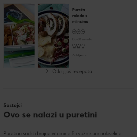
Krumpir-
Pureća
salata s
rolada s
purećim
mlincima
kockicama
Do 60 minuta
Do 30 minuta
Zahtjevno
Jednostavno
Otkrij još recepata
Sastojci
Ovo se nalazi u puretini
Puretina sadrži brojne vitamine B i važne aminokiseline.