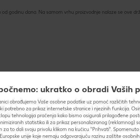
ija od godinu dana. Na samom vrhu proizvodnje nalaze se ove dr
apočnemo: ukratko o obradi Vaših
anici obrađujemo Vaše osobne podatke uz pomoć različitih tehnol
ički potrebno za prikaz internetske stranice i njezinih funkcija. 
opu tehnologija praćenja kako bismo osigurali prilagođene post
nimiziranih statistika ili za prikaz personaliziranog (reklamnog) s
m za to dali svoju privolu klikom na kućicu "Prihvati". Spomenuto 
Europske unije koje nemaju odgovarajuću razinu zaštite osobni