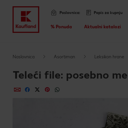
Poslovnica:
Popis za kupnju
Menu
% Ponuda
Aktualni katalozi
Pregled
Preskoči na
Naslovnica
Asortiman
Leksikon hrane
Glavni sadržaj
Teleći file: posebno 
Podnožje
dijeli putem e-maila
dijeli putem Facebooka
dijeli putem Twittera
dijeli putem Pinteresta
dijeli putem Whatsappa
Lijeva bočna traka