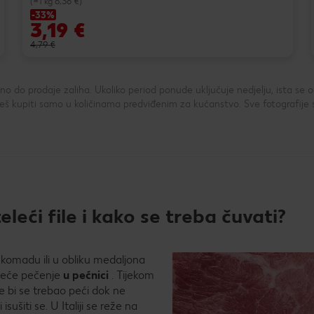
(=1 kg 6,38 €)
-33%
3,19 €
4,79 €
 do prodaje zaliha. Ukoliko period ponude uključuje nedjelju, ista se
 kupiti samo u količinama predviđenim za kućanstvo. Sve fotografije 
leći file i kako se treba čuvati?
komadu ili u obliku medaljona
teleće pečenje
u pećnici
. Tijekom
le bi se trebao peći dok ne
sušiti se. U Italiji se reže na