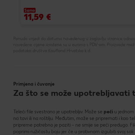
Samo
11,59 €
Ponuda vrijedi do datuma navedenog u zaglavlju stranice odnosno
navedene cijene izražene su u eurima s PDV-om. Proizvode možeš
podataka društva Kaufland Hrvatska k.d.
Primjena i čuvanje
Za što se može upotrebljavati te
Teleći file svestrano je upotrebljiv. Može se
peći
u jednom 
na tavi ili na roštilju. Međutim, može se pripremati i kao 
pripreme potrebno je paziti – ne smije se peći predugo. Fi
poprimi ružičastu boju jer će u protivnom izgubiti svoj sok i i