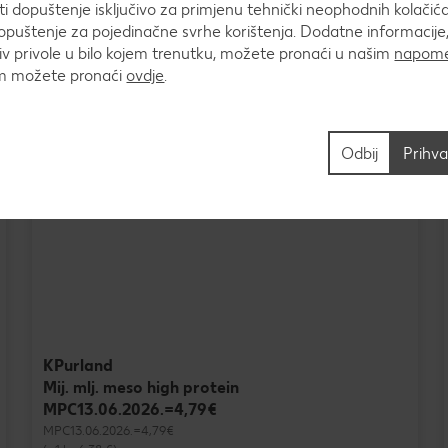
 dopuštenje isključivo za primjenu tehnički neophodnih kolačića
puštenje za pojedinačne svrhe korištenja. Dodatne informacije,
v privole u bilo kojem trenutku, možete pronaći u našim
napome
um možete pronaći
ovdje
.
Odbij
Prihva
KPurland
Mij. mlj. meso high protein
MPC13.06.2026.=4,79€
MPC13.06.2026.=4,79€