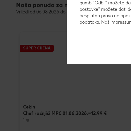
gumb "Odbij" možete dati
Naša ponuda za meso
postavke" možete dati do
Vrijedi od 06.08.2026 do 11.08.2026
besplatno pravo na opozi
podataka
. Naš impress
SUPER CIJENA
Cekin
Chef ražnjići MPC 01.06.2026.=12,99 €
1 kg