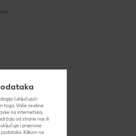
žave:
 podataka
ogija (uključujući
Osim toga, Vaše osobne
avke na internetskoj
adržaja od strane nas ili
uključuje i prijenose
h podataka. Klikom na