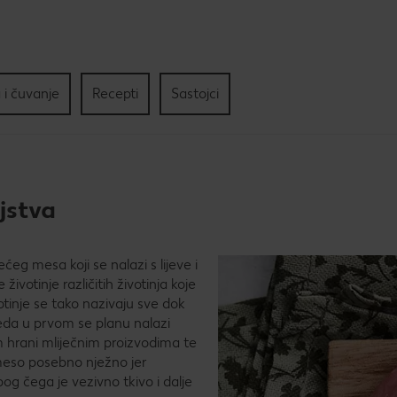
Kol
Pec
tri
sla
 i čuvanje
Recepti
Sastojci
jstva
lećeg mesa koji se nalazi s lijeve i
ivotinje različitih životinja koje
votinje se tako nazivaju sve dok
da u prvom se planu nalazi
m hrani mliječnim proizvodima te
meso posebno nježno jer
bog čega je vezivno tkivo i dalje