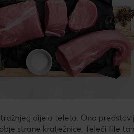
Žel
kod
Bro
mje
Rad
Igra
Pop
Su
Dat
How
 stražnjeg dijela teleta. Ono predstavl
Kup
bje strane kralježnice. Teleći file tan