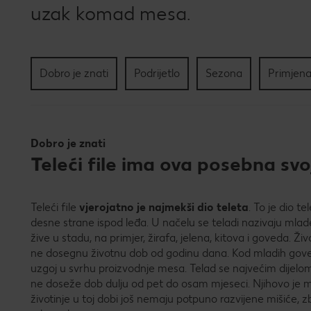
uzak komad mesa.
Dobro je znati
Podrijetlo
Sezona
Primjena
Dobro je znati
Teleći file ima ova posebna svo
Teleći file
vjerojatno je najmekši dio teleta
. To je dio te
desne strane ispod leđa. U načelu se teladi nazivaju mlade ž
žive u stadu, na primjer, žirafa, jelena, kitova i goveda. Ži
ne dosegnu životnu dob od godinu dana. Kod mladih gove
uzgoj u svrhu proizvodnje mesa. Telad se najvećim dijelo
ne doseže dob dulju od pet do osam mjeseci. Njihovo je 
životinje u toj dobi još nemaju potpuno razvijene mišiće, z