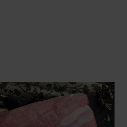
Super poletje (SLO)
ach
i s Ivanom: Otkrij recepte i
kove poznate hrvatske
stičarke