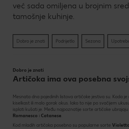
već sada omiljena u brojnim sre
tamošnje kuhinje.
Dobro je znati
Podrijetlo
Sezona
Upotreba
Dobro je znati
Artičoka ima ova posebna svo
Mesnata dna pojedinih listova artičoke jestiva su. Kada je 
kiselkast ili malo gorak okus. Iako to nije po svačijem uku
isplati kušati je. Među najpoznatije sorte artičoke ubrajaj
Romanesco
i
Catanese
.
Kod mladih artičoka posebno su popularne sorte
Violett