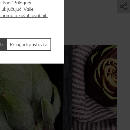
. Pod "Prilagodi
 uključujući Vaše
nama o zaštiti osobnih
ti
Prilagodi postavke