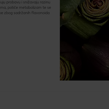
šuju probavu i snižavaju razinu
okama, potiče metabolizam te se
čoke zbog sadržanih flavonoida