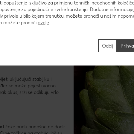
 dopuštenje isključivo za primjenu tehnički neophodnih kolačića
puštenje za pojedinačne svrhe korištenja. Dodatne informacije,
v privole u bilo kojem trenutku, možete pronaći u našim
napome
um možete pronaći
ovdje
.
rtičoka i kako se treba čuvati?
Odbij
Prihva
ljci cijene kao posebna
ma i stoga ih se više ne može
no, odnosno njezina srž, koja je
et, uključujući stabljiku i
kođer se može pojesti voćno
k okus, srži se odlikuju vrlo
 artičoke budu punašne na dodir
rne točkice na stabljici loš su