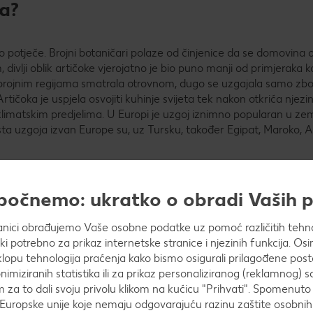
ka?
no potječe. Brojni botaničari polaze od činjenice da se domovina
, divlji oblik artičoke vjerojatno je bio puno manji od primjeraka k
u brojnim regijama smatrala otrovnom, dugo se uzgajala samo zb
Artičoka je uspjela osvojiti kuhinje svijeta tek nakon otkrića njez
 klimatskim predjelima. U Europi je uzgoj iznimno popularan u z
sta uzgoja izvan Europe su, uz Tursku, također Egipat, Maroko, Alž
apočnemo: ukratko o obradi Vaših
anici obrađujemo Vaše osobne podatke uz pomoć različitih tehnol
ički potrebno za prikaz internetske stranice i njezinih funkcija. 
opu tehnologija praćenja kako bismo osigurali prilagođene post
ne. Međutim, u punoj su sezoni tijekom jeseni. Najboljeg su okusa
nimiziranih statistika ili za prikaz personaliziranog (reklamnog) s
ma može uživati već tijekom proljeća.
m za to dali svoju privolu klikom na kućicu "Prihvati". Spomenuto 
Europske unije koje nemaju odgovarajuću razinu zaštite osobni