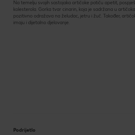
Na temelju svojih sastojaka artičoke potiču apetit, pospje
kolesterola. Gorka tvar cinarin, koja je sadržana u artič
pozitivno odražava na želudac, jetru i žuč. Također, arti
imaju i dijetalno djelovanje.
Podrijetlo