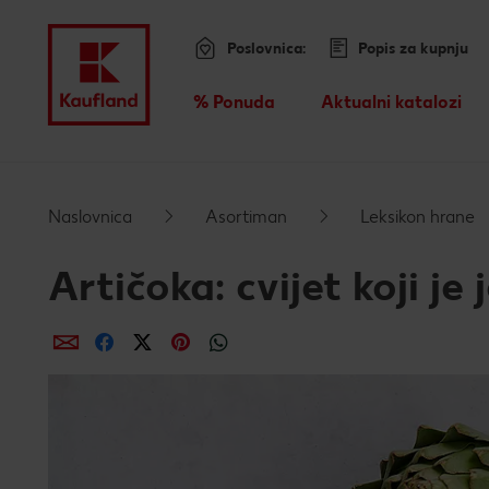
Poslovnica:
Popis za kupnju
Menu
% Ponuda
Aktualni katalozi
Pregled
Preskoči na
Naslovnica
Asortiman
Leksikon hrane
Glavni sadržaj
Artičoka: cvijet koji je 
Podnožje
dijeli putem e-maila
dijeli putem Facebooka
dijeli putem Twittera
dijeli putem Pinteresta
dijeli putem Whatsappa
Lijeva bočna traka