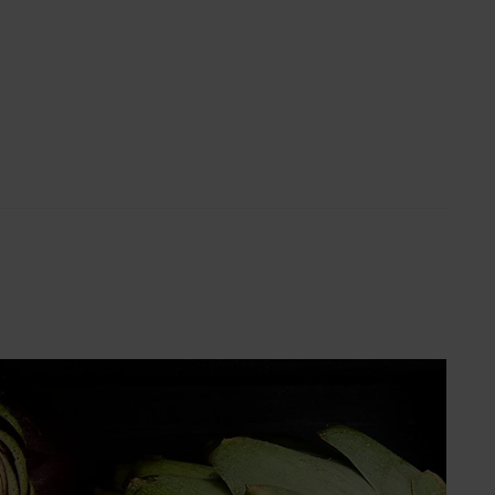
Super poletje (SLO)
ach
i s Ivanom: Otkrij recepte i
kove poznate hrvatske
stičarke