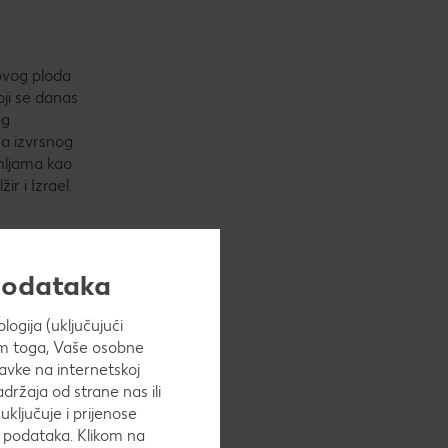
 ovog ploda
oji se danas
og
ina izvrsnog
emljama kao
ir i Izrael.
 podataka
ogija (uključujući
Osim toga, Vaše osobne
avke na internetskoj
 veliki
adržaja od strane nas ili
uključuje i prijenose
h podataka. Klikom na