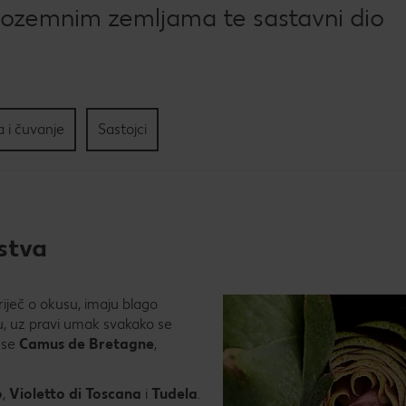
Kol
dozemnim zemljama te sastavni dio
Pec
tri
sla
 i čuvanje
Sastojci
jstva
riječ o okusu, imaju blago
su, uz pravi umak svakako se
u se
Camus de Bretagne
,
o
,
Violetto di Toscana
i
Tudela
.