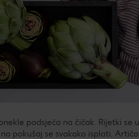
Žel
kod
Bro
mje
Rad
Igra
Pop
Su
Dat
How
onekle podsjeća na čičak. Rijetki se
Kup
 no pokušaj se svakako isplati. Artičo