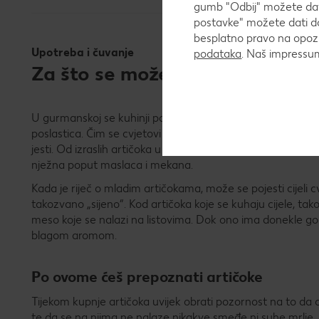
gumb "Odbij" možete dati
postavke" možete dati do
besplatno pravo na opozi
Upotreba i čuvanje
podataka
. Naš impress
Za što se može upotrebljavati a
U gurmanskoj se kuhinji pogotovo neotvoreni cvjetni pupo
poslastica. Čim se cvjetovi otvore, artičoke obiluju vlakni
jesti. Od izraslih artičoka u pravilu se upotrebljava samo d
nježna poput maslaca i mekana.
Kada je riječ o mladim artičokama, može se pojesti cijeli cvij
takozvano „sijeno”. Kod artičoka koje se kuhaju cijele, ta
meso koje se nalazi na listovima. Dok ono ima donekle gora
blagom aromom.
Po ovome ćeš prepoznati artičoke
Tijekom kupnje artičoka uvijek obrati pozornost na to da
te da se na njima ne nalaze nikakve smeđe ni suhe mrlje. C