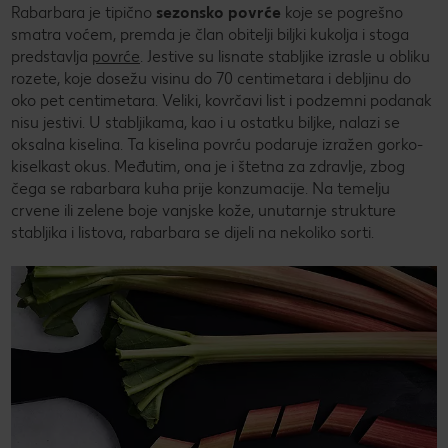
Rabarbara je tipično
sezonsko povrće
koje se pogrešno
smatra voćem, premda je član obitelji biljki kukolja i stoga
predstavlja
povrće
. Jestive su lisnate stabljike izrasle u obliku
rozete, koje dosežu visinu do 70 centimetara i debljinu do
oko pet centimetara. Veliki, kovrčavi list i podzemni podanak
nisu jestivi. U stabljikama, kao i u ostatku biljke, nalazi se
oksalna kiselina. Ta kiselina povrću podaruje izražen gorko-
kiselkast okus. Međutim, ona je i štetna za zdravlje, zbog
čega se rabarbara kuha prije konzumacije. Na temelju
crvene ili zelene boje vanjske kože, unutarnje strukture
stabljika i listova, rabarbara se dijeli na nekoliko sorti.