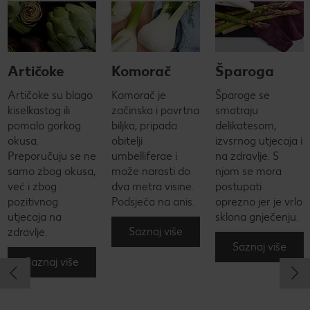
Artičoke
Komorač
Šparoga
Artičoke su blago
Komorač je
Šparoge se
kiselkastog ili
začinska i povrtna
smatraju
pomalo gorkog
biljka, pripada
delikatesom,
okusa.
obitelji
izvsrnog utjecaja i
Preporučuju se ne
umbelliferae i
na zdravlje. S
samo zbog okusa,
može narasti do
njom se mora
već i zbog
dva metra visine.
postupati
pozitivnog
Podsjeća na anis.
oprezno jer je vrlo
utjecaja na
sklona gnječenju.
Saznaj više
zdravlje.
Saznaj više
Saznaj više