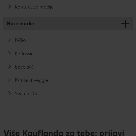
Kontakt za medije
Naše marke
K-Bio
K-Classic
bevola®
K-take it veggie
Switch On
Više Kauflanda za tebe: prijavi