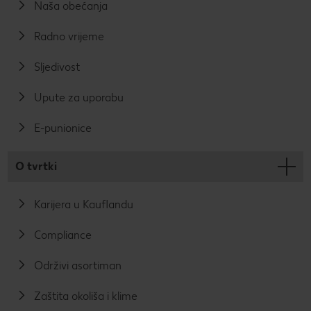
Naša obećanja
Radno vrijeme
Sljedivost
Upute za uporabu
E-punionice
O tvrtki
Karijera u Kauflandu
Compliance
Održivi asortiman
Zaštita okoliša i klime