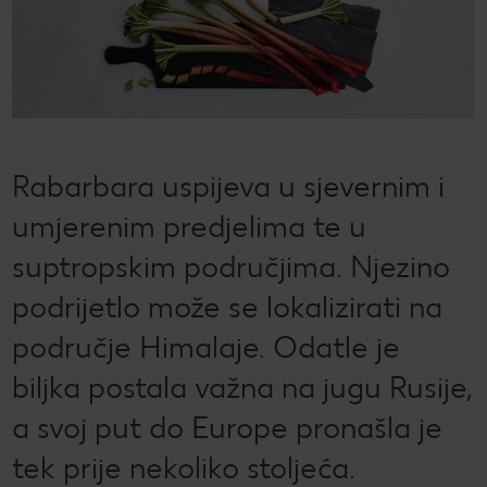
CRIVIT
Kaufland Card i P&G te nagrađuju!
Sonax
Održivost
Kulinarski užici
CHECK IT OUT
SILVERCREST
Magazin održivosti
Slobodno vrijeme
CHECK IT OUT
LUPILU
Održivost u tvojoj kuhinji
CHECK IT OUT
Rabarbara uspijeva u sjevernim i
LIVARNO
Uvijek svježe - samo za tebe!
CHECK IT OUT
umjerenim predjelima te u
ESMARA
Ugovorena proizvodnja
CHECK IT OUT
suptropskim područjima. Njezino
PARKSIDE
Želiš najbolju kupnju? Dobiješ je kod nas!
podrijetlo može se lokalizirati na
Broj 1 za kupnju na jednom mjestu
područje Himalaje. Odatle je
Radno vrijeme nedjeljom
biljka postala važna na jugu Rusije,
a svoj put do Europe pronašla je
Igraj i zabavi se!
tek prije nekoliko stoljeća.
PRAVILA NAGRADNOG NATJEČAJA „Sup“
Popis maloprodajnih cijena