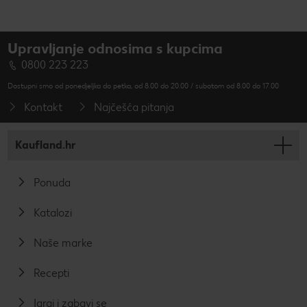
Upravljanje odnosima s kupcima
0800 223 223
Dostupni smo od ponedjeljka do petka, od 8.00 do 20.00 / subotom od 8.00 do 17.00
Kontakt
Najčešća pitanja
Kaufland.hr
Ponuda
Katalozi
Naše marke
Recepti
Igraj i zabavi se