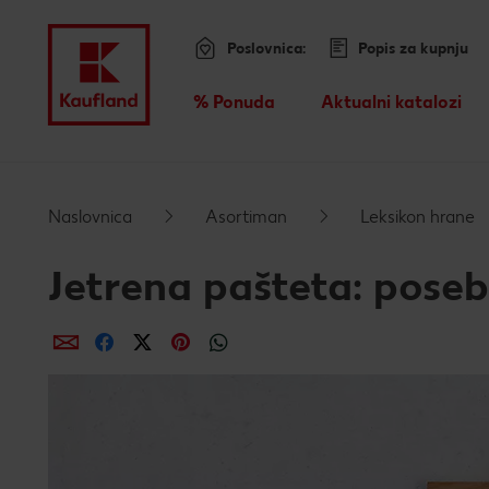
Poslovnica:
Popis za kupnju
Menu
% Ponuda
Aktualni katalozi
Pregled
Preskoči na
Naslovnica
Asortiman
Leksikon hrane
Glavni sadržaj
Jetrena pašteta: poseb
Podnožje
dijeli putem e-maila
dijeli putem Facebooka
dijeli putem Twittera
dijeli putem Pinteresta
dijeli putem Whatsappa
Lijeva bočna traka