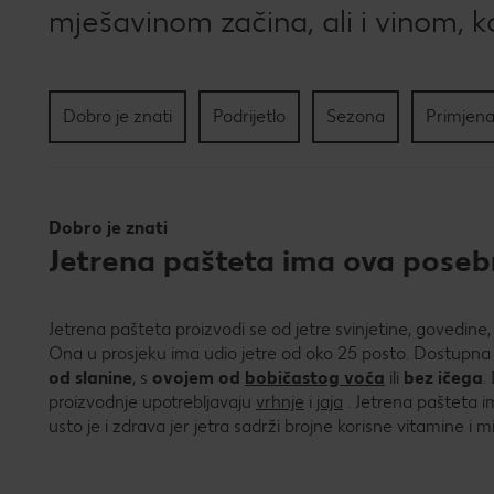
mješavinom začina, ali i vinom, k
Dobro je znati
Podrijetlo
Sezona
Primjena
Dobro je znati
Jetrena pašteta ima ova poseb
Jetrena pašteta proizvodi se od jetre svinjetine, govedine, t
Ona u prosjeku ima udio jetre od oko 25 posto. Dostupna 
od slanine
, s
ovojem od
bobičastog voća
ili
bez ičega
.
proizvodnje upotrebljavaju
vrhnje
i
jaja
. Jetrena pašteta i
usto je i zdrava jer jetra sadrži brojne korisne vitamine i m