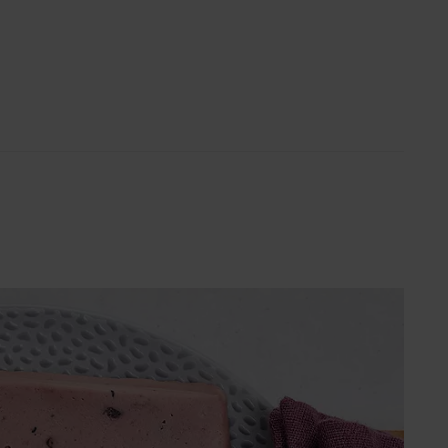
Super poletje (SLO)
ach
i s Ivanom: Otkrij recepte i
kove poznate hrvatske
stičarke