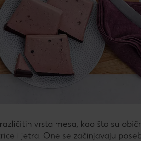
Žel
kod
Bro
mje
Rad
Igra
Pop
Su
Dat
How
različitih vrsta mesa, kao što su obič
Kup
utrice i jetra. One se začinjavaju pos