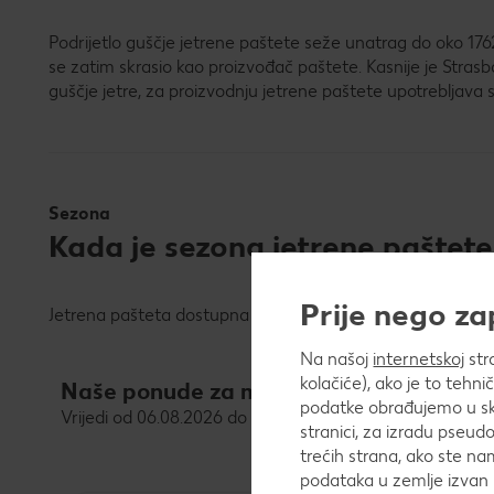
Podrijetlo guščje jetrene paštete seže unatrag do oko 176
se zatim skrasio kao proizvođač paštete. Kasnije je Stra
guščje jetre, za proizvodnju jetrene paštete upotrebljava se 
Sezona
Kada je sezona jetrene paštete
Prije nego z
Jetrena pašteta dostupna je tijekom cijele godine.
Na našoj
internetskoj
str
kolačiće), ako je to tehn
Naše ponude za mesne proizvode i koba
podatke obrađujemo u skl
Vrijedi od 06.08.2026 do 11.08.2026
stranici, za izradu pseudo
trećih strana, ako ste na
podataka u zemlje izvan 