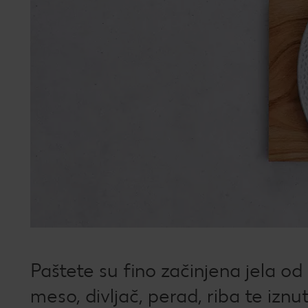
Paštete su fino začinjena jela od 
meso, divljač, perad, riba te izn