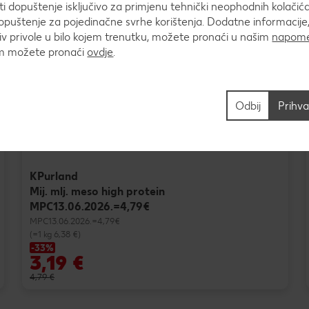
 dopuštenje isključivo za primjenu tehnički neophodnih kolačića
puštenje za pojedinačne svrhe korištenja. Dodatne informacije,
v privole u bilo kojem trenutku, možete pronaći u našim
napome
um možete pronaći
ovdje
.
Odbij
Prihva
KPurland
Mij. mlj. meso high protein
MPC13.06.2026.=4,79€
MPC13.06.2026.=4,79€
(=1 kg 6,38 €)
-33%
3,19 €
4,79 €