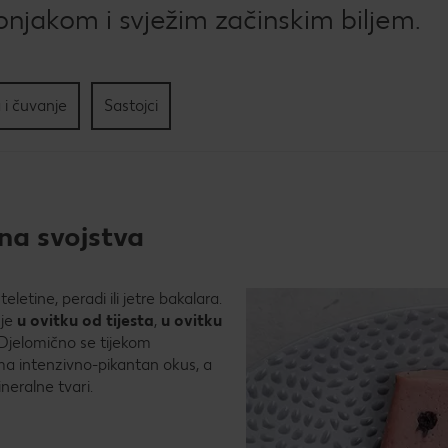
Kol
onjakom i svježim začinskim biljem.
Pec
tri
sla
 i čuvanje
Sastojci
na svojstva
eletine, peradi ili jetre bakalara.
je
u ovitku od tijesta
,
u ovitku
 Djelomično se tijekom
ma intenzivno-pikantan okus, a
ineralne tvari.