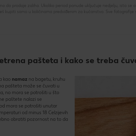
 do prodaje zaliha. Ukoliko period ponude uključuje nedjelju, ista se
 kupiti samo u količinama predviđenim za kućanstvo. Sve fotografije 
etrena pašteta i kako se treba čuv
na kao
namaz
na bagetu, kruhu
ena pašteta može se čuvati u
a, no mora se potrošiti u što
ne paštete nalazi se
od mora se potrošiti unutar
mperaturi od minus 18 Celzijevih
rebno obratiti pozornost na to da