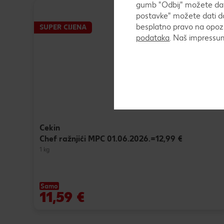
gumb "Odbij" možete dati
postavke" možete dati do
besplatno pravo na opozi
SUPER CIJENA
podataka
. Naš impress
Cekin
Chef ražnjići MPC 01.06.2026.=12,99 €
1 kg
Samo
11,59 €