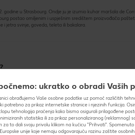
2. godine u Strasbourg. Ondje ju je izumio kuhar maršala de Cont
sbourg postao omiljenim i uspješnim središtem proizvođača pašte
i jetra svinje, goveda, teleta ili bakalara.
?
apočnemo: ukratko o obradi Vaših
anici obrađujemo Vaše osobne podatke uz pomoć različitih tehnol
ički potrebno za prikaz internetske stranice i njezinih funkcija. 
sice
opu tehnologija praćenja kako bismo osigurali prilagođene post
nimiziranih statistika ili za prikaz personaliziranog (reklamnog) s
m za to dali svoju privolu klikom na kućicu "Prihvati". Spomenuto 
Europske unije koje nemaju odgovarajuću razinu zaštite osobni