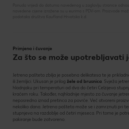
Ponuda vrijedi do datuma navedenog u zaglavlju stranice odnosno
navedene cijene izražene su u eurima s PDV-om. Proizvode možeš
podataka društva Kaufland Hrvatska k.d.
Primjena i čuvanje
Za što se može upotrebljavati j
Jetrena pašteta zbilja je posebna delikatesa te je priklad
ili žemljici. Ukusan je prilog
žele od brusnica
. Svježa jetr
hladnjaku pri temperaturi od dva do četiri Celzijeva stupnj
kraćem roku. Također, najhladnije mjesto za čuvanje jetre
neposredno iznad pretinca za povrće. Već otvoreni proizv
nekoliko dana. Jetrena pašteta može se i zamrznuti pri te
stupnjeva na razdoblje od četiri mjeseca. Pri tome je pot
pakiranje bude zatvoreno.