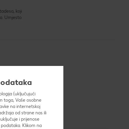
adesa, koji
ta. Umjesto
 podataka
ogija (uključujući
Osim toga, Vaše osobne
avke na internetskoj
adržaja od strane nas ili
uključuje i prijenose
h podataka. Klikom na