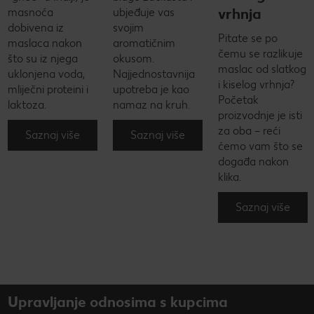
vrhnja
masnoća
ubjeđuje vas
dobivena iz
svojim
Pitate se po
maslaca nakon
aromatičnim
čemu se razlikuje
što su iz njega
okusom.
maslac od slatkog
uklonjena voda,
Najjednostavnija
i kiselog vrhnja?
mliječni proteini i
upotreba je kao
Početak
laktoza.
namaz na kruh.
proizvodnje je isti
za oba – reći
Saznaj više
Saznaj više
ćemo vam što se
događa nakon
klika.
Saznaj više
Upravljanje odnosima s kupcima