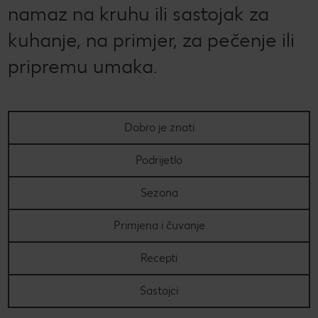
namaz na kruhu ili sastojak za
PRAVILA NAGRADNOG NATJEČAJA „Nenapisana
Super Summer
kuhanje, na primjer, za pečenje ili
zadaća“
Super summer (EN)
Data Act
pripremu umaka.
Super Sommer (DE)
How to make it in Croatia
Super estate (IT)
Kupuj sa stilom!
Dobro je znati
Super lato (PL)
Kolach
Podrijetlo
Super poletje (SLO)
Peci s Ivanom: Otkrij recepte i trikove poznate hrvatske
Sezona
slastičarke
Primjena i čuvanje
Recepti
Sastojci