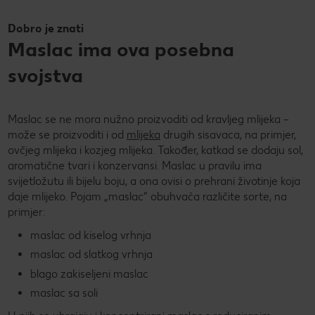
Dobro je znati
Maslac ima ova posebna
svojstva
Maslac se ne mora nužno proizvoditi od kravljeg mlijeka –
može se proizvoditi i od
mlijeka
drugih sisavaca, na primjer,
ovčjeg mlijeka i kozjeg mlijeka. Također, katkad se dodaju sol,
aromatične tvari i konzervansi. Maslac u pravilu ima
svijetložutu ili bijelu boju, a ona ovisi o prehrani životinje koja
daje mlijeko. Pojam „maslac” obuhvaća različite sorte, na
primjer:
maslac od kiselog vrhnja
maslac od slatkog vrhnja
blago zakiseljeni maslac
maslac sa soli