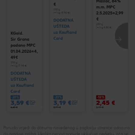
Maslac, 84%
€
m.m. MPC
200 g
2.5.2025=2,99
(=1 kg 15,95 €)
€
DODATNA
250 g
UŠTEDA
(=1 kg 9,80 €)
uz Kaufland
KGold.
Card
Sir Grana
padano MPC
01.04.2026=4,
49€
200 g
(=1 kg 17,95 €)
DODATNA
UŠTEDA
uz Kaufland
Card
-20%
-20%
-18%
3,59 €
3,19 €
2,45 €
4,49 €
3,99 €
2,99 €
Ponuda vrijedi do datuma navedenog u zaglavlju stranice odnosno
do prodaje zaliha. Ukoliko period ponude uključuje nedjelju, ista se