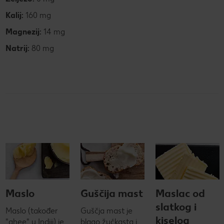
Kalij:
160 mg
Magnezij:
14 mg
Natrij:
80 mg
Maslo
Guščija mast
Maslac od
slatkog i
Maslo (također
Guščja mast je
kiselog
"ghee" u Indiji) je
blago žućkasta i