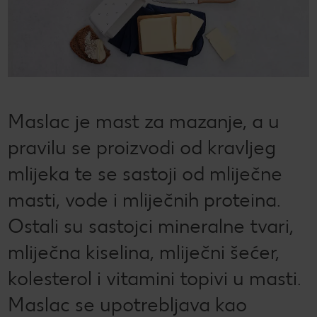
CRIVIT
Kaufland Card i P&G te nagrađuju!
Sonax
Održivost
Kulinarski užici
CHECK IT OUT
SILVERCREST
Magazin održivosti
Slobodno vrijeme
CHECK IT OUT
LUPILU
Održivost u tvojoj kuhinji
CHECK IT OUT
Maslac je mast za mazanje, a u
LIVARNO
Uvijek svježe - samo za tebe!
CHECK IT OUT
pravilu se proizvodi od kravljeg
ESMARA
Ugovorena proizvodnja
CHECK IT OUT
mlijeka te se sastoji od mliječne
PARKSIDE
Želiš najbolju kupnju? Dobiješ je kod nas!
masti, vode i mliječnih proteina.
Broj 1 za kupnju na jednom mjestu
Ostali su sastojci mineralne tvari,
Radno vrijeme nedjeljom
mliječna kiselina, mliječni šećer,
kolesterol i vitamini topivi u masti.
Igraj i zabavi se!
Maslac se upotrebljava kao
PRAVILA NAGRADNOG NATJEČAJA „Sup“
Popis maloprodajnih cijena