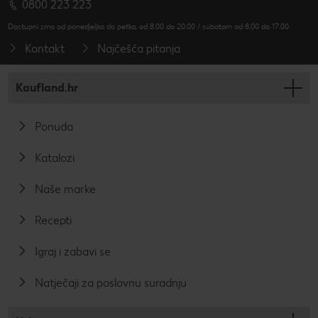
0800 223 223
Dostupni smo od ponedjeljka do petka, od 8.00 do 20.00 / subotom od 8.00 do 17.00
Kontakt
Najčešća pitanja
Kaufland.hr
Ponuda
Katalozi
Naše marke
Recepti
Igraj i zabavi se
Natječaji za poslovnu suradnju