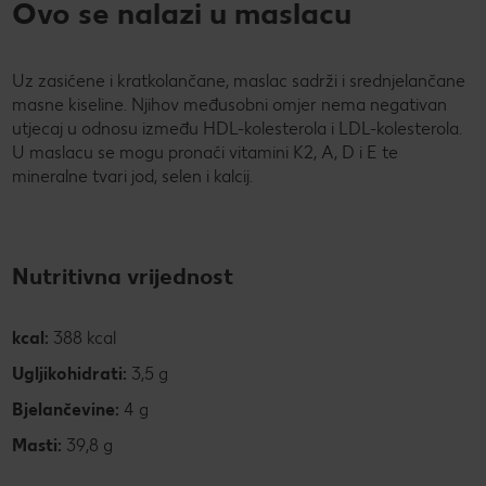
Ovo se nalazi u maslacu
Uz zasićene i kratkolančane, maslac sadrži i srednjelančane
masne kiseline. Njihov međusobni omjer nema negativan
utjecaj u odnosu između HDL-kolesterola i LDL-kolesterola.
U maslacu se mogu pronaći vitamini K2, A, D i E te
mineralne tvari jod, selen i kalcij.
Nutritivna vrijednost
kcal:
388 kcal
Ugljikohidrati:
3,5 g
Bjelančevine:
4 g
Masti:
39,8 g