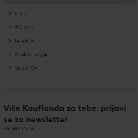
K-Bio
K-Classic
bevola®
K-take it veggie
Switch On
Više Kauflanda za tebe: prijavi
se za newsletter
Veselimo ti se!
Tvoja e-mail adresa