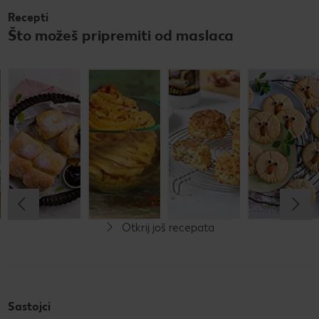
Recepti
Što možeš pripremiti od maslaca
Jaja u
Buhtle
Začinjeni
Pogačice
umaku od
maslac s
sa
senfa
paprikom i
slaninom i
čilijem
sirom
Do 60 minuta
Do 30 minuta
Jednostavno
Do 15 minuta
Do 60 minuta
Jednostavno
Jednostavno
Jednostavno
Otkrij još recepata
Sastojci