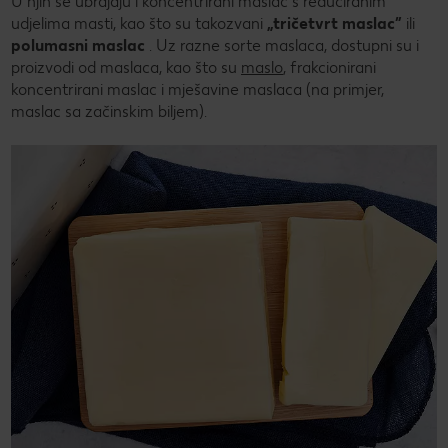
U njih se ubrajaju i koncentrirani maslac s reduciranim
udjelima masti, kao što su takozvani
„tričetvrt maslac”
ili
polumasni maslac
. Uz razne sorte maslaca, dostupni su i
proizvodi od maslaca, kao što su
maslo
, frakcionirani
koncentrirani maslac i mješavine maslaca (na primjer,
maslac sa začinskim biljem).