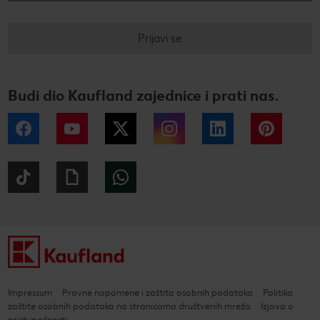
Prijavi se
Budi dio Kaufland zajednice i prati nas.
Facebook
YouTube
Twitter
Instagram
LinkedIn
Pintere
Tiktok
Giphy
WhatsApp
Impressum
Pravne napomene i zaštita osobnih podataka
Politika
zaštite osobnih podataka na stranicama društvenih mreža
Izjava o
pristupačnosti