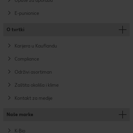
Upute za uporabu
E-punionice
O tvrtki
Karijera u Kauflandu
Compliance
Održivi asortiman
Zaštita okoliša i klime
Kontakt za medije
Naše marke
K-Bio