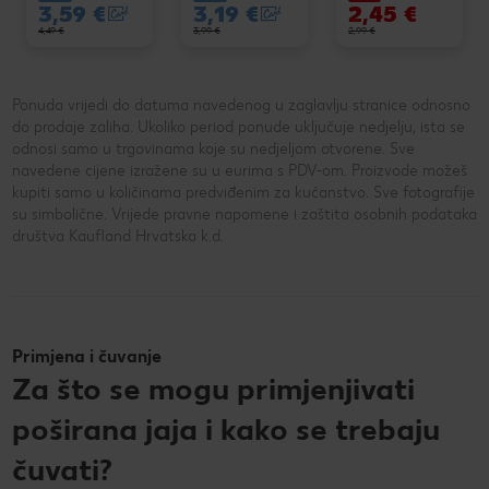
3,59 €
3,19 €
2,45 €
4,49 €
3,99 €
2,99 €
Ponuda vrijedi do datuma navedenog u zaglavlju stranice odnosno
do prodaje zaliha. Ukoliko period ponude uključuje nedjelju, ista se
odnosi samo u trgovinama koje su nedjeljom otvorene. Sve
navedene cijene izražene su u eurima s PDV-om. Proizvode možeš
kupiti samo u količinama predviđenim za kućanstvo. Sve fotografije
su simbolične. Vrijede pravne napomene i zaštita osobnih podataka
društva Kaufland Hrvatska k.d.
Primjena i čuvanje
Za što se mogu primjenjivati
poširana jaja i kako se trebaju
čuvati?