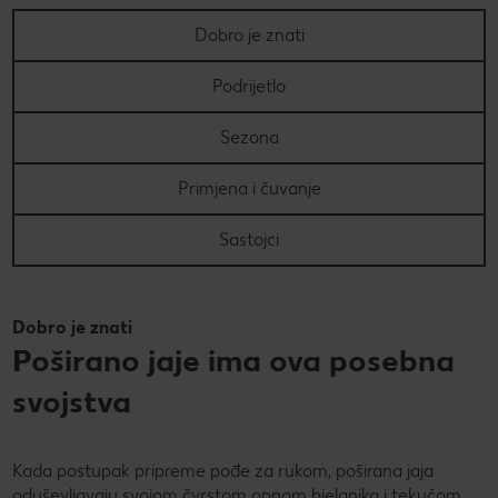
Dobro je znati
PRAVILA NAGRADNOG NATJEČAJA „Nenapisana
Super Summer
zadaća“
Super summer (EN)
Podrijetlo
Data Act
Super Sommer (DE)
How to make it in Croatia
Sezona
Super estate (IT)
Kupuj sa stilom!
Primjena i čuvanje
Super lato (PL)
Kolach
Sastojci
Super poletje (SLO)
Peci s Ivanom: Otkrij recepte i trikove poznate hrvatske
slastičarke
Dobro je znati
Poširano jaje ima ova posebna
svojstva
Kada postupak pripreme pođe za rukom, poširana jaja
oduševljavaju svojom čvrstom opnom bjelanjka i tekućom