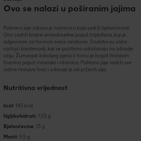
Ovo se nalazi u poširanim jajima
Poširano jaje zdrava je namirnica koja sadrži bjelančevine.
Ono sadrži brojne aminokiseline poput triptofana, koji je
odgovoran za hormon sreće serotonin. Dodatni su važni
sastojci karotenoidi, koji se pozitivno odražavaju na zdravlje
očiju. Žumanjak kokošjeg jajeta k tomu je bogat hranjivim
tvarima poput minerala i vitamina. Poširano jaje sadrži sve
važne hranjive tvari i zdravije je od prženih jaja.
Nutritivna vrijednost
kcal:
143 kcal
Ugljikohidrati:
1,53 g
Bjelančevine:
13 g
Masti:
9,5 g