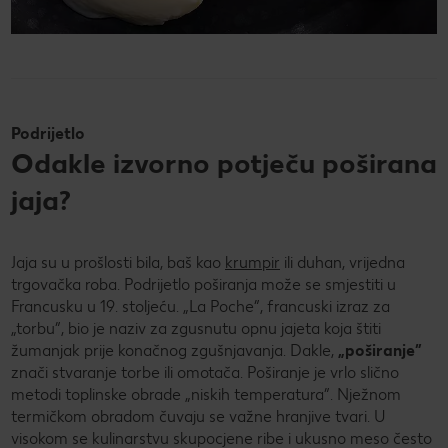
Podrijetlo
Odakle izvorno potječu poširana
jaja?
Jaja su u prošlosti bila, baš kao
krumpir
ili duhan, vrijedna
trgovačka roba. Podrijetlo poširanja može se smjestiti u
Francusku u 19. stoljeću. „La Poche”, francuski izraz za
„torbu”, bio je naziv za zgusnutu opnu jajeta koja štiti
žumanjak prije konačnog zgušnjavanja. Dakle,
„poširanje”
znači stvaranje torbe ili omotača. Poširanje je vrlo slično
metodi toplinske obrade „niskih temperatura”. Nježnom
termičkom obradom čuvaju se važne hranjive tvari. U
visokom se kulinarstvu skupocjene ribe i ukusno meso često