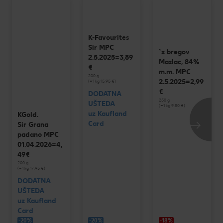
K-Favourites
Sir MPC
`z bregov
2.5.2025=3,89
Maslac, 84%
€
m.m. MPC
200 g
2.5.2025=2,99
(=1 kg 15,95 €)
€
DODATNA
250 g
UŠTEDA
(=1 kg 9,80 €)
uz Kaufland
KGold.
Card
Sir Grana
padano MPC
01.04.2026=4,
49€
200 g
(=1 kg 17,95 €)
DODATNA
UŠTEDA
uz Kaufland
Card
-20%
-20%
-18%