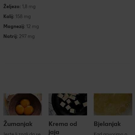
Željezo:
1,8 mg
Kalij:
158 mg
Magnezij:
12 mg
Natrij:
297 mg
Žumanjak
Krema od
Bjelanjak
jaja
Jeste li znali da se
Kad govorimo o