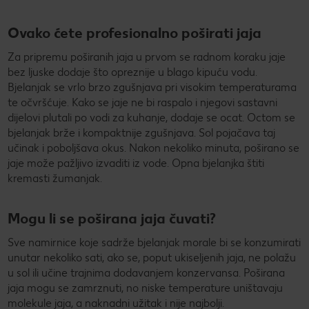
Ovako ćete profesionalno poširati jaja
Za pripremu poširanih jaja u prvom se radnom koraku jaje
bez ljuske dodaje što opreznije u blago kipuću vodu.
Bjelanjak se vrlo brzo zgušnjava pri visokim temperaturama
te očvršćuje. Kako se jaje ne bi raspalo i njegovi sastavni
dijelovi plutali po vodi za kuhanje, dodaje se ocat. Octom se
bjelanjak brže i kompaktnije zgušnjava. Sol pojačava taj
učinak i poboljšava okus. Nakon nekoliko minuta, poširano se
jaje može pažljivo izvaditi iz vode. Opna bjelanjka štiti
kremasti žumanjak.
Mogu li se poširana jaja čuvati?
Sve namirnice koje sadrže bjelanjak morale bi se konzumirati
unutar nekoliko sati, ako se, poput ukiseljenih jaja, ne polažu
u sol ili učine trajnima dodavanjem konzervansa. Poširana
jaja mogu se zamrznuti, no niske temperature uništavaju
molekule jaja, a naknadni užitak i nije najbolji.