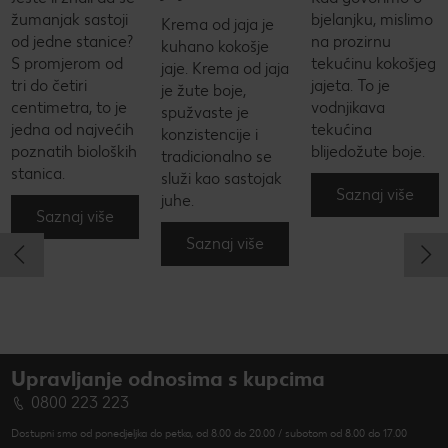
žumanjak sastoji
bjelanjku, mislimo
Krema od jaja je
od jedne stanice?
na prozirnu
kuhano kokošje
S promjerom od
tekućinu kokošjeg
jaje. Krema od jaja
tri do četiri
jajeta. To je
je žute boje,
centimetra, to je
vodnjikava
spužvaste je
jedna od najvećih
tekućina
konzistencije i
poznatih bioloških
blijedožute boje.
tradicionalno se
stanica.
služi kao sastojak
Saznaj više
juhe.
Saznaj više
Saznaj više
Upravljanje odnosima s kupcima
0800 223 223
Dostupni smo od ponedjeljka do petka, od 8.00 do 20.00 / subotom od 8.00 do 17.00