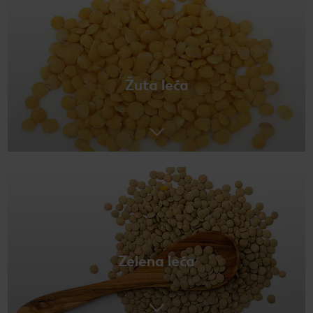
Žuta leća
Zelena leća