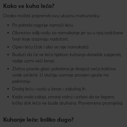
Kako se kuha leća?
Ovako možeš pripremiti ovu ukusnu mahunarku:
Po potrebi najprije namoči leću.
Obvezno odlij vodu za namakanje jer su u njoj sadržane
tvari koje izazivaju nadutost.
Operi leću (čak i ako se nije namakala).
Budući da će se leća tijekom kuhanja donekle zapjeniti,
radije uzmi veći lonac.
Zlatno pravilo glasi: potrebna je dvaput veća količina
vode od leće. U slučaju sumnje provjeri upute na
pakiranju.
Dodaj leću i vodu u lonac i zakuhaj ih.
Kada voda zakipi, smanji vatru i ostavi da se lagano
krčka dok leća ne bude skuhana. Povremeno promiješaj.
Kuhanje leće: koliko dugo?