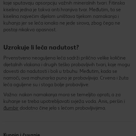
koje sputavaju apsorpciju važnih mineralnih tvari. Fitinska
kiselina jedna je takva anti hranjiva tvar. Međutim, ta se
kiselina najvećim dijelom uništava tijekom namakanja i
kuhanja jer se leća ionako ne jede sirova, zbog čega ne
postoji nikakva opasnost.
Uzrokuje li leća nadutost?
Prvenstveno neoguljena leća sadrži prilično velike količine
dijetalnih vlakana i drugih teško probavljivih tvari, koje mogu
dovesti do nadutosti i boli u trbuhu. Međutim, kada se
namoči, ova mahunarka puno je probavljivija. Crvena i žuta
leća oguljene su i stoga bolje probavljive.
Važno: nakon namakanja mora se temeljito oprati, a za
kuhanje se treba upotrebljavati svježa voda. Anis, peršin i
đumbir
dodatno čine jela s lećom probavljivijima.
Kupnja i čuvanje