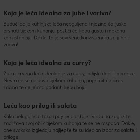
Koja je leća idealna za juhe i variva?
Budući da je kuhinjska leća neoguljena i njezina će ljuska
prsnuti tijekom kuhanja, postići će lijepu gustu i mekanu
konzistenciju. Dakle, to je savršena konzistencija za juhe i
variva!
Koja je leća idealna za curry?
Žuta i crvena leća idealna je za curry, indijski daal ili namaze.
Nešto će se raspasti tijekom kuhanja, poprimit će okus
začina te će jelima podariti lijepu boju.
Leća kao prilog ili salata
Kako beluga leća tako i puy leća ostaje čvrsta na zagriz te
zadržava svoj oblik tijekom kuhanja te se ne raspada. Dakle,
one svakako izgledaju najljepše te su idealan izbor za salate i
priloge.