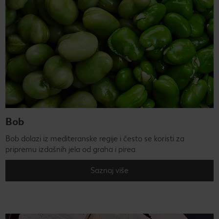
Bob
Bob dolazi iz mediteranske regije i često se koristi za
pripremu izdašnih jela od graha i pirea.
Saznaj više