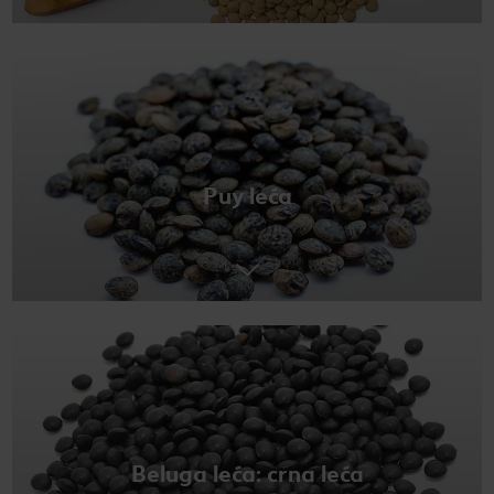
Puy leća
Beluga leća: crna leća