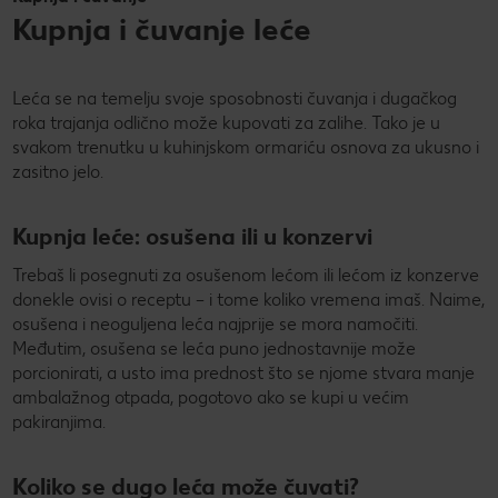
Kupnja i čuvanje leće
Leća se na temelju svoje sposobnosti čuvanja i dugačkog
roka trajanja odlično može kupovati za zalihe. Tako je u
svakom trenutku u kuhinjskom ormariću osnova za ukusno i
zasitno jelo.
Kupnja leće: osušena ili u konzervi
Trebaš li posegnuti za osušenom lećom ili lećom iz konzerve
donekle ovisi o receptu – i tome koliko vremena imaš. Naime,
osušena i neoguljena leća najprije se mora namočiti.
Međutim, osušena se leća puno jednostavnije može
porcionirati, a usto ima prednost što se njome stvara manje
ambalažnog otpada, pogotovo ako se kupi u većim
pakiranjima.
Koliko se dugo leća može čuvati?