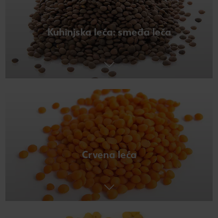
Kuhinjska leća: smeđa leća
Crvena leća