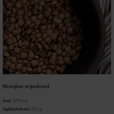
Hranjiva vrijednost
kcal:
329 kcal
Ugljikohidrati:
49,3 g