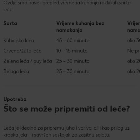
Ovdje smo naveli pregled vremena kuhanja različitih sorta
leće:
Sorta
Vrijeme kuhanja bez
Vrije
namakanja
namo
Kuhinjska leća
45 – 60 minuta
oko 3
Crvena/žuta leća
10 – 15 minuta
Ne pr
Zelena leća / puy leća
25 – 30 minuta
oko 2
Beluga leća
25 – 30 minuta
oko 2
Upotreba
Što se može pripremiti od leće?
Leća je idealna za pripremu juha i variva, ali i kao prilog uz
krepka jela – i savršen sastojak za zasitnu salatu.