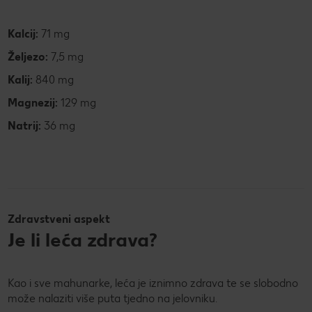
Kalcij:
71 mg
Željezo:
7,5 mg
Kalij:
840 mg
Magnezij:
129 mg
Natrij:
36 mg
Zdravstveni aspekt
Je li leća zdrava?
Kao i sve mahunarke, leća je iznimno zdrava te se slobodno
može nalaziti više puta tjedno na jelovniku.