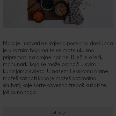
CRIVIT
Kaufland Card i P&G te nagrađuju!
Sonax
Održivost
Kulinarski užici
CHECK IT OUT
SILVERCREST
Magazin održivosti
Slobodno vrijeme
CHECK IT OUT
LUPILU
Održivost u tvojoj kuhinji
CHECK IT OUT
Mala je i ustvari ne izgleda posebno, dostupna
LIVARNO
Uvijek svježe - samo za tebe!
CHECK IT OUT
je u raznim bojama te se može ukusno
ESMARA
Ugovorena proizvodnja
CHECK IT OUT
pripremati na brojne načine. Riječ je o leći,
mahunarki koja se može pronaći u svim
PARKSIDE
Želiš najbolju kupnju? Dobiješ je kod nas!
kuhinjama svijeta. U našem Leksikonu hrane
možeš saznati kako je možeš optimalno
Broj 1 za kupnju na jednom mjestu
skuhati, koje sorte obvezno trebaš kušati te
Radno vrijeme nedjeljom
još puno toga.
Igraj i zabavi se!
Definicija
PRAVILA NAGRADNOG NATJEČAJA „Sup“
Popis maloprodajnih cijena