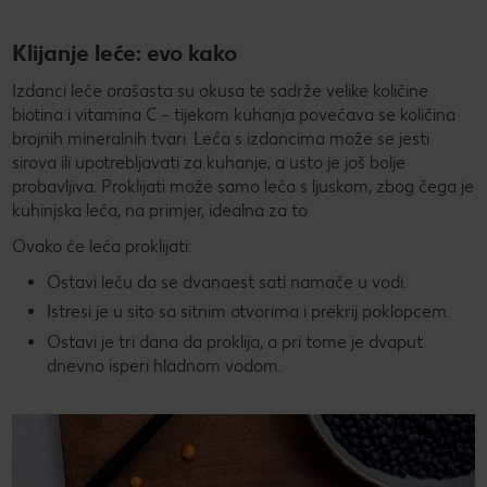
Klijanje leće: evo kako
Izdanci leće orašasta su okusa te sadrže velike količine
biotina i vitamina C – tijekom kuhanja povećava se količina
brojnih mineralnih tvari. Leća s izdancima može se jesti
sirova ili upotrebljavati za kuhanje, a usto je još bolje
probavljiva. Proklijati može samo leća s ljuskom, zbog čega je
kuhinjska leća, na primjer, idealna za to
Ovako će leća proklijati:
Ostavi leću da se dvanaest sati namače u vodi.
Istresi je u sito sa sitnim otvorima i prekrij poklopcem.
Ostavi je tri dana da proklija, a pri tome je dvaput
dnevno isperi hladnom vodom.