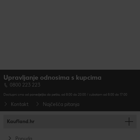
Upravljanje odnosima s kupcima
0800 223 223
Dostupni smo od ponedjeljka do petka, od 8.00 do 20.00 / subotom od 8.00 do 17.00
Kontakt
Najčešća pitanja
Kaufland.hr
Ponuda