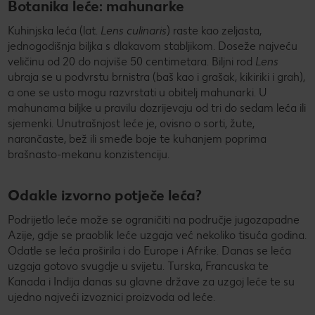
Botanika leće: mahunarke
Kuhinjska leća (lat.
Lens culinaris
) raste kao zeljasta,
jednogodišnja biljka s dlakavom stabljikom. Doseže najveću
veličinu od 20 do najviše 50 centimetara. Biljni rod
Lens
ubraja se u podvrstu brnistra (baš kao i grašak, kikiriki i grah),
a one se usto mogu razvrstati u obitelj mahunarki. U
mahunama biljke u pravilu dozrijevaju od tri do sedam leća ili
sjemenki. Unutrašnjost leće je, ovisno o sorti, žute,
narančaste, bež ili smeđe boje te kuhanjem poprima
brašnasto-mekanu konzistenciju.
Odakle izvorno potječe leća?
Podrijetlo leće može se ograničiti na područje jugozapadne
Azije, gdje se praoblik leće uzgaja već nekoliko tisuća godina.
Odatle se leća proširila i do Europe i Afrike. Danas se leća
uzgaja gotovo svugdje u svijetu. Turska, Francuska te
Kanada i Indija danas su glavne države za uzgoj leće te su
ujedno najveći izvoznici proizvoda od leće.