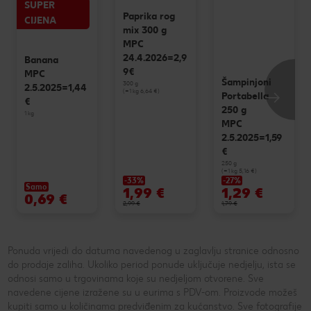
SUPER
Paprika rog
CIJENA
mix 300 g
MPC
24.4.2026=2,9
Banana
9€
MPC
Šampinjoni
300 g
2.5.2025=1,44
(=1 kg 6,64 €)
Portabella
€
250 g
1 kg
MPC
2.5.2025=1,59
€
250 g
(=1 kg 5,16 €)
-33%
-27%
Samo
1,99 €
1,29 €
0,69 €
2,99 €
1,79 €
Ponuda vrijedi do datuma navedenog u zaglavlju stranice odnosno
do prodaje zaliha. Ukoliko period ponude uključuje nedjelju, ista se
odnosi samo u trgovinama koje su nedjeljom otvorene. Sve
navedene cijene izražene su u eurima s PDV-om. Proizvode možeš
kupiti samo u količinama predviđenim za kućanstvo. Sve fotografije