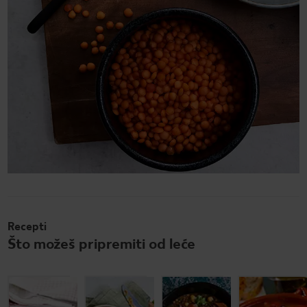
Recepti
Što možeš pripremiti od leće
Juha od
Namaz od
Varivo od
pastrve i
crvene
slanutka i