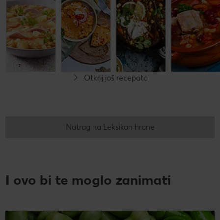
leće
leće
leće
Do 60 minuta
Do 30 minuta
Do 60 minuta
Jednostavno
Jednostavno
Jednostavno
Otkrij još recepata
Natrag na Leksikon hrane
I ovo bi te moglo zanimati