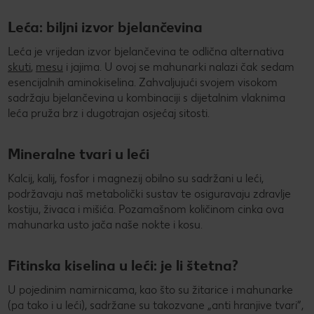
Leća: biljni izvor bjelančevina
Leća je vrijedan izvor bjelančevina te odlična alternativa
skuti
,
mesu
i jajima. U ovoj se mahunarki nalazi čak sedam
esencijalnih aminokiselina. Zahvaljujući svojem visokom
sadržaju bjelančevina u kombinaciji s dijetalnim vlaknima
leća pruža brz i dugotrajan osjećaj sitosti.
Mineralne tvari u leći
Kalcij, kalij, fosfor i magnezij obilno su sadržani u leći,
podržavaju naš metabolički sustav te osiguravaju zdravlje
kostiju, živaca i mišića. Pozamašnom količinom cinka ova
mahunarka usto jača naše nokte i kosu.
Fitinska kiselina u leći: je li štetna?
U pojedinim namirnicama, kao što su žitarice i mahunarke
(pa tako i u leći), sadržane su takozvane „anti hranjive tvari”,