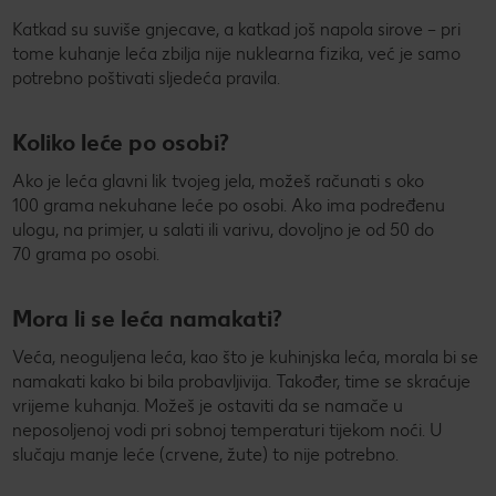
Katkad su suviše gnjecave, a katkad još napola sirove – pri
tome kuhanje leća zbilja nije nuklearna fizika, već je samo
potrebno poštivati sljedeća pravila.
Koliko leće po osobi?
Ako je leća glavni lik tvojeg jela, možeš računati s oko
100 grama nekuhane leće po osobi. Ako ima podređenu
ulogu, na primjer, u salati ili varivu, dovoljno je od 50 do
70 grama po osobi.
Mora li se leća namakati?
Veća, neoguljena leća, kao što je kuhinjska leća, morala bi se
namakati kako bi bila probavljivija. Također, time se skraćuje
vrijeme kuhanja. Možeš je ostaviti da se namače u
neposoljenoj vodi pri sobnoj temperaturi tijekom noći. U
slučaju manje leće (crvene, žute) to nije potrebno.