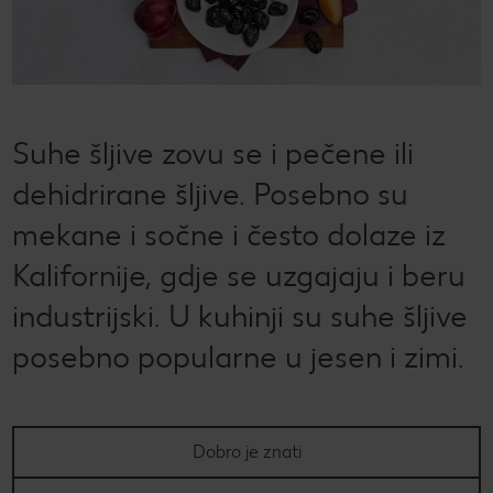
CRIVIT
Kaufland Card i P&G te nagrađuju!
Sonax
Održivost
Kulinarski užici
CHECK IT OUT
SILVERCREST
Magazin održivosti
Slobodno vrijeme
CHECK IT OUT
LUPILU
Održivost u tvojoj kuhinji
CHECK IT OUT
Suhe šljive zovu se i pečene ili
LIVARNO
Uvijek svježe - samo za tebe!
dehidrirane šljive. Posebno su
CHECK IT OUT
mekane i sočne i često dolaze iz
ESMARA
Ugovorena proizvodnja
CHECK IT OUT
Kalifornije, gdje se uzgajaju i beru
PARKSIDE
Želiš najbolju kupnju? Dobiješ je kod nas!
industrijski. U kuhinji su suhe šljive
Broj 1 za kupnju na jednom mjestu
posebno popularne u jesen i zimi.
Radno vrijeme nedjeljom
Igraj i zabavi se!
Dobro je znati
PRAVILA NAGRADNOG NATJEČAJA „Sup“
Popis maloprodajnih cijena