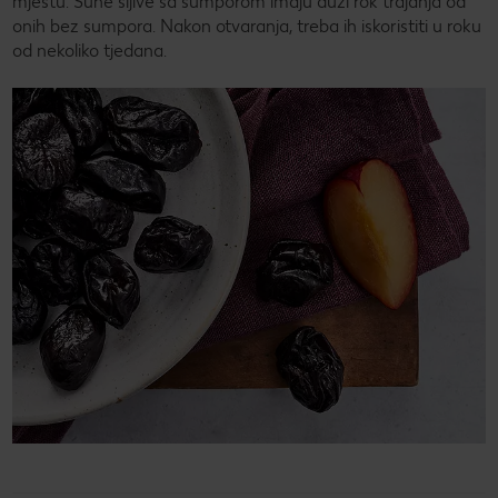
mjestu. Suhe šljive sa sumporom imaju duži rok trajanja od
onih bez sumpora. Nakon otvaranja, treba ih iskoristiti u roku
od nekoliko tjedana.