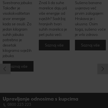
Svestrana jabuka:
Znaš li da suhe
Sušena banana
Također je
marelice daju još
uvjerava već
visokokvalitetan
više energije od
prvim zalogajem:
izvor energije
svježih? Sadržaj
Hrskava je i
kada se osuši. Za
hranjivih tvari
ukusna. Osim
jedan kilogram
suhih marelica je
toga, sušeno voće
suhih jabuka
pet puta veći.
je vrlo zdravo.
potrebno je
Saznaj više
Saznaj više
desetak
kilograma svježih
jabuka.
Saznaj više
Upravljanje odnosima s kupcima
0800 223 223