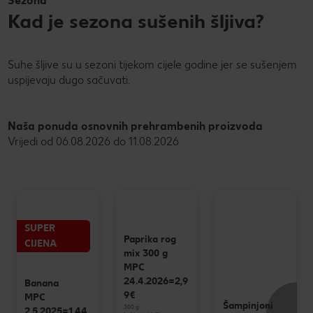
Sezona
Kad je sezona sušenih šljiva?
Suhe šljive su u sezoni tijekom cijele godine jer se sušenjem
uspijevaju dugo sačuvati.
Naša ponuda osnovnih prehrambenih proizvoda
Vrijedi od 06.08.2026 do 11.08.2026
SUPER
Paprika rog
CIJENA
mix 300 g
MPC
24.4.2026=2,9
Banana
9€
MPC
Šampinjoni
300 g
2.5.2025=1,44