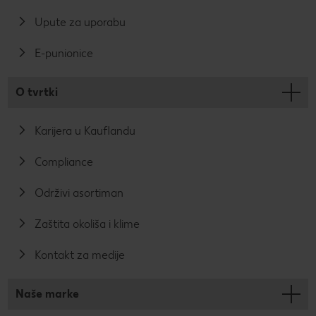
Upute za uporabu
E-punionice
O tvrtki
Karijera u Kauflandu
Compliance
Održivi asortiman
Zaštita okoliša i klime
Kontakt za medije
Naše marke