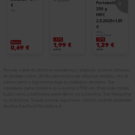
(=1 kg 6,64 €)
Portabella
€
250 g
1 kg
MPC
2.5.2025=1,59
€
250 g
(=1 kg 5,16 €)
-33%
-27%
Samo
1,99 €
1,29 €
0,69 €
2,99 €
1,79 €
Ponuda vrijedi do datuma navedenog u zaglavlju stranice odnosno
do prodaje zaliha. Ukoliko period ponude uključuje nedjelju, ista se
odnosi samo u trgovinama koje su nedjeljom otvorene. Sve
navedene cijene izražene su u eurima s PDV-om. Proizvode možeš
kupiti samo u količinama predviđenim za kućanstvo. Sve fotografije
su simbolične. Vrijede pravne napomene i zaštita osobnih podataka
društva Kaufland Hrvatska k.d.