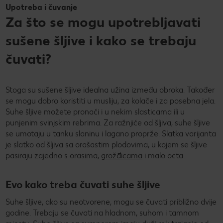
Upotreba i čuvanje
Za što se mogu upotrebljavati
sušene šljive i kako se trebaju
čuvati?
Stoga su sušene šljive idealna užina između obroka. Također
se mogu dobro koristiti u musliju, za kolače i za posebna jela.
Suhe šljive možete pronaći i u nekim slasticama ili u
punjenim svinjskim rebrima. Za ražnjiće od šljiva, suhe šljive
se umotaju u tanku slaninu i lagano proprže. Slatka varijanta
je slatko od šljiva sa orašastim plodovima, u kojem se šljive
pasiraju zajedno s orasima,
grožđicama
i malo octa.
Evo kako treba čuvati suhe šljive
Suhe šljive, ako su neotvorene, mogu se čuvati približno dvije
godine. Trebaju se čuvati na hladnom, suhom i tamnom