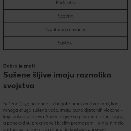
Podrijetlo
PRAVILA NAGRADNOG NATJEČAJA „Nenapisana
Super Summer
zadaća“
Sezona
Super summer (EN)
Data Act
Upotreba i čuvanje
Super Sommer (DE)
How to make it in Croatia
Sastojci
Super estate (IT)
Kupuj sa stilom!
Super lato (PL)
Kolach
Dobro je znati
Sušene šljive imaju raznolika
Super poletje (SLO)
Peci s Ivanom: Otkrij recepte i trikove poznate hrvatske
slastičarke
svojstva
Sušene
šljive
posebno su bogate hranjivim tvarima i, kao i
mnoga druga sušena voća, imaju puno dijetalnih vlakana -
koja pokreću crijeva. Sušene šljive su plavkasto-crne, sjajne,
a ponekad su prekrivene i bijelim premazom. To nije nimalo
štetno, jer to nije ništa drugo do kristalizirani šećer.