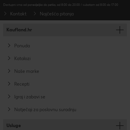
Dostupni smo od ponedjeljka do petka, od 8.00 do 20.00 / subotom od 8.00 do 17.00
Kontakt
Najčešća pitanja
Kaufland.hr
Ponuda
Katalozi
Naše marke
Recepti
Igraj i zabavi se
Natječaji za poslovnu suradnju
Usluge