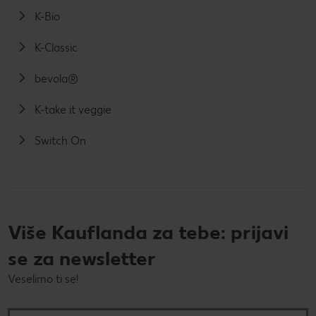
K-Bio
K-Classic
bevola®
K-take it veggie
Switch On
Više Kauflanda za tebe: prijavi
se za newsletter
Veselimo ti se!
Tvoja e-mail adresa