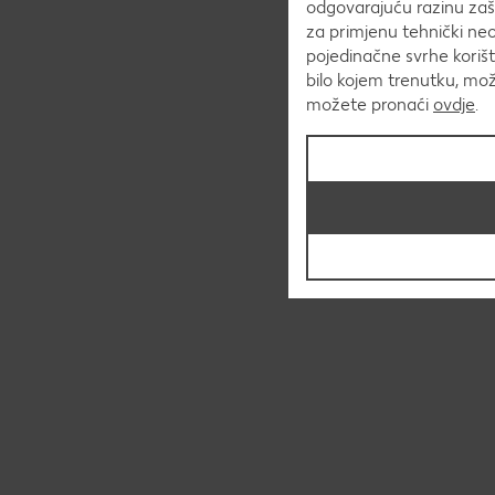
odgovarajuću razinu zaš
za primjenu tehnički ne
pojedinačne svrhe korišt
bilo kojem trenutku, mo
možete pronaći
ovdje
.