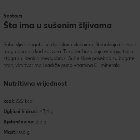
Sastojci
Šta ima u sušenim šljivama
Suhe šljive bogate su dijetalnim vlaknima. Stimuliraju crijeva i
mogu pomoći kod zatvora. Također brzo daju energiju tijelu i
stoga su idealan međuobrok. Suhe šljive posebno su bogate
hranjivim tvarima i sadrže puno vitamina E i minerala.
Nutritivna vrijednost
kcal:
222 kcal
Ugljični hidrati:
47,4 g
Bjelančevine:
2,3 g
Masti:
0,6 g