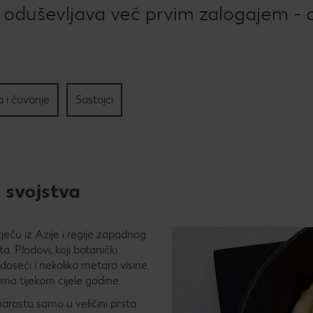
Kol
 oduševljava već prvim zalogajem - a 
Pec
tri
sla
 i čuvanje
Sastojci
a svojstva
otječu iz Azije i regije zapadnog
a. Plodovi, koji botanički
doseći i nekoliko metara visine.
ima tijekom cijele godine.
narastu samo u veličini prsta.