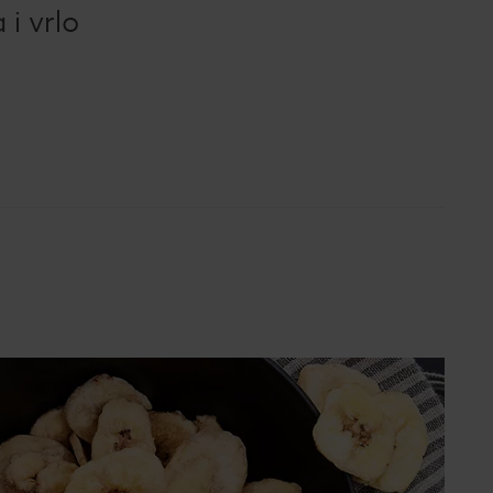
Super poletje (SLO)
ach
i vrlo
i s Ivanom: Otkrij recepte i
kove poznate hrvatske
stičarke