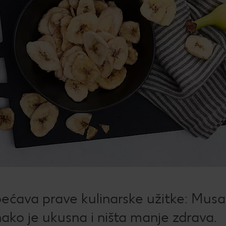
Žel
kod
Bro
mje
Rad
Igra
Pop
Su
Dat
How
bećava prave kulinarske užitke: Musa
Kup
ako je ukusna i ništa manje zdrava.