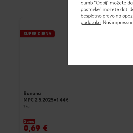
gumb "Odbij" možete dati
postavke" možete dati do
besplatno pravo na opozi
podataka
. Naš impress
SUPER CIJENA
Banana
MPC 2.5.2025=1,44€
1 kg
Samo
0,69 €