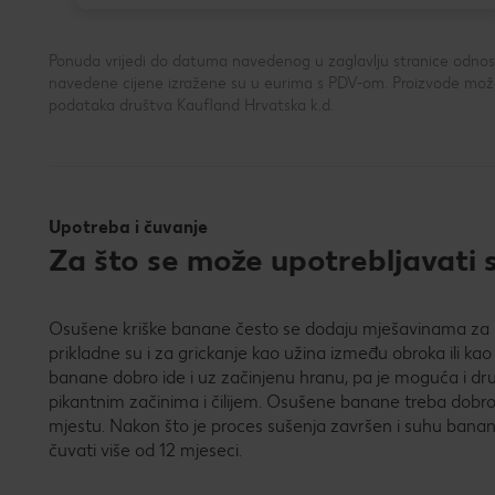
Ponuda vrijedi do datuma navedenog u zaglavlju stranice odnosno
navedene cijene izražene su u eurima s PDV-om. Proizvode možeš
podataka društva Kaufland Hrvatska k.d.
Upotreba i čuvanje
Za što se može upotrebljavati 
Osušene kriške banane često se dodaju mješavinama za 
prikladne su i za grickanje kao užina između obroka ili ka
banane dobro ide i uz začinjenu hranu, pa je moguća i dr
pikantnim začinima i čilijem. Osušene banane treba dobro 
mjestu. Nakon što je proces sušenja završen i suhu ban
čuvati više od 12 mjeseci.