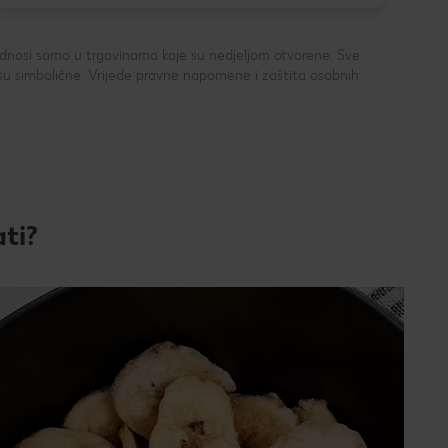
 odnosi samo u trgovinama koje su nedjeljom otvorene. Sve
su simbolične. Vrijede pravne napomene i zaštita osobnih
ti?