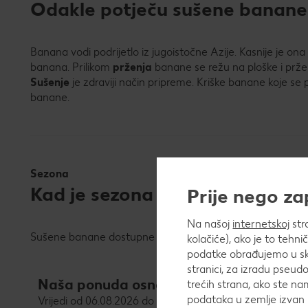
Odakle potječu sušene banane
Banana vodi podrijetlo iz jugoistočne Azije. Kasnije je ona d
banana. Prilikom
prženja
banane se režu na ploške i prže n
Sušenje
je zdraviji način pripreme. Kriške banane koje se
banane.
Sezona
Kad je sezona sušenih banana?
Prije nego z
Na našoj
internetskoj
str
Sušene banane dostupne su tijekom cijele godine.
kolačiće), ako je to tehn
podatke obrađujemo u skl
stranici, za izradu pseudo
Naša ponuda osnovnih prehrambenih pr
trećih strana, ako ste na
podataka u zemlje izvan 
Vrijedi od 06.08.2026 do 11.08.2026