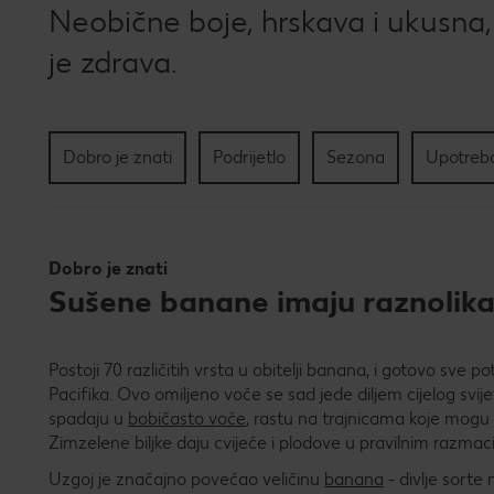
Neobične boje, hrskava i ukusna,
je zdrava.
Dobro je znati
Podrijetlo
Sezona
Upotreba
Dobro je znati
Sušene banane imaju raznolik
Postoji 70 različitih vrsta u obitelji banana, i gotovo sve p
Pacifika. Ovo omiljeno voće se sad jede diljem cijelog svijet
spadaju u
bobičasto voće
, rastu na trajnicama koje mogu 
Zimzelene biljke daju cvijeće i plodove u pravilnim razmac
Uzgoj je značajno povećao veličinu
banana
- divlje sorte 