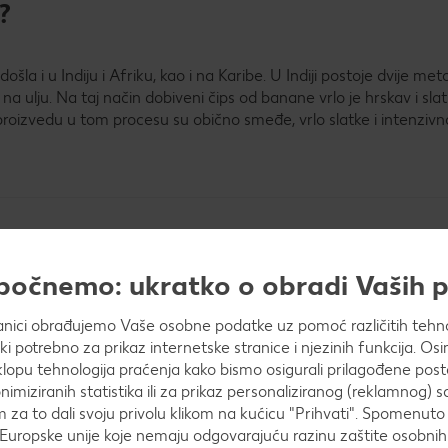
?
ošla i u Indiju i Afriku, kao i na Karibe. U Indiji postoje dvije m
a ulju. Na taj način dobiveni čips od banane vrlo je hrskav i sla
 proizvedu u tom procesu su obično smeđe, vrlo slatke i intenziv
apočnemo: ukratko o obradi Vaših
anici obrađujemo Vaše osobne podatke uz pomoć različitih tehnol
ički potrebno za prikaz internetske stranice i njezinih funkcija. 
opu tehnologija praćenja kako bismo osigurali prilagođene post
nimiziranih statistika ili za prikaz personaliziranog (reklamnog) s
oizvoda
m za to dali svoju privolu klikom na kućicu "Prihvati". Spomenuto 
Europske unije koje nemaju odgovarajuću razinu zaštite osobni