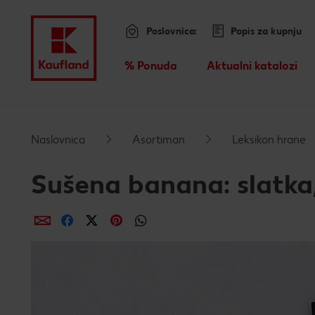
Poslovnica:
Popis za kupnju
Menu
% Ponuda
Aktualni katalozi
Pregled
Preskoči na
Naslovnica
Asortiman
Leksikon hrane
Glavni sadržaj
Sušena banana: slatka
Podnožje
dijeli putem e-maila
dijeli putem Facebooka
dijeli putem Twittera
dijeli putem Pinteresta
dijeli putem Whatsappa
Lijeva bočna traka