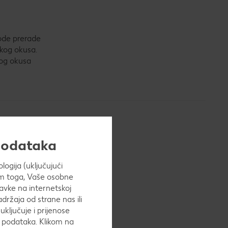
etode prerade
tkog okusa.
nog okusa
 podataka
ogija (uključujući
Osim toga, Vaše osobne
avke na internetskoj
adržaja od strane nas ili
uključuje i prijenose
h podataka. Klikom na