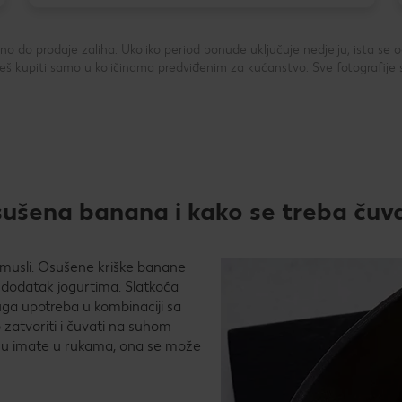
 do prodaje zaliha. Ukoliko period ponude uključuje nedjelju, ista se
 kupiti samo u količinama predviđenim za kućanstvo. Sve fotografije 
sušena banana i kako se treba čuva
musli. Osušene kriške banane
o dodatak jogurtima. Slatkoća
uga upotreba u kombinaciji sa
zatvoriti i čuvati na suhom
anu imate u rukama, ona se može