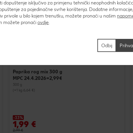
 dopuštenje isključivo za primjenu tehnički neophodnih kolačića
puštenje za pojedinačne svrhe korištenja. Dodatne informacije,
v privole u bilo kojem trenutku, možete pronaći u našim
napome
um možete pronaći
ovdje
.
Odbij
Prihva
Paprika rog mix 300 g
MPC 24.4.2026=2,99€
300 g
(=1 kg 6,64 €)
-33%
1,99 €
2,99 €