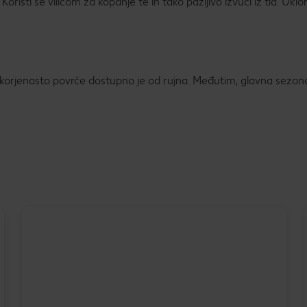
oristi se vilicom za kopanje te ih tako pažljivo izvuci iz tla. Ukloni
o korjenasto povrće dostupno je od rujna. Međutim, glavna sezon