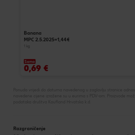
Banana
MPC 2.5.2025=1,44€
1 kg
Samo
0,69 €
Ponuda vrijedi do datuma navedenog u zaglavlju stranice odnosno
navedene cijene izražene su u eurima s PDV-om. Proizvode možeš
podataka društva Kaufland Hrvatska k.d.
Razgraničenje