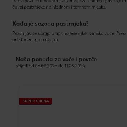
listovi požute ili odumru, vrijeme je za ubiranje pastrnjaka. K
čuvaj pastrnjake na hladnom i tamnom mjestu.
Kada je sezona pastrnjaka?
Pastrnjak se ubraja u tipično jesensko i zimsko voće. Prv
od studenog do ožujka.
Naša ponuda za voće i povrće
Vrijedi od 06.08.2026 do 11.08.2026
SUPER CIJENA