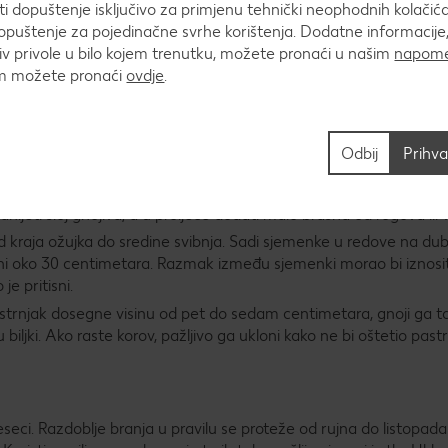
 dopuštenje isključivo za primjenu tehnički neophodnih kolačića
puštenje za pojedinačne svrhe korištenja. Dodatne informacije,
u posaditi u domaćem vrtu. Objasnit ćemo ti u svega nekoliko ko
v privole u bilo kojem trenutku, možete pronaći u našim
napome
um možete pronaći
ovdje
.
Odbij
Prihva
. Krenimo!
rnjak imati dovoljno mjesta za rast. Tlo bi trebalo biti duboko, 
nijeti sloj gnojiva, a u proljeće dodati malo brašna od rogova ili
od kraja ožujka do sredine svibnja. Sadi sjemenke u redove na dub
ni oko 30 centimetara. Razmak između sjemenki morao bi iznositi
je pritisni.
pastrnjak dosegne visinu od pet do sedam centimetara, gnoji ga t
biljki. Ako raste korov, pažljivo ga ukloni kako ne bi oštetio past
jeseci. Razdoblje branja u pravilu se proteže od rujna do listopad