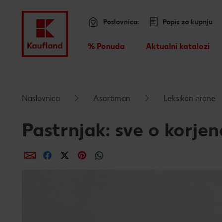
Poslovnica:
Popis za kupnju
Menu
% Ponuda
Aktualni katalozi
Pregled
Preskoči na
Naslovnica
Asortiman
Leksikon hrane
Glavni sadržaj
Pastrnjak: sve o korje
Podnožje
dijeli putem e-maila
dijeli putem Facebooka
dijeli putem Twittera
dijeli putem Pinteresta
dijeli putem Whatsappa
Lijeva bočna traka