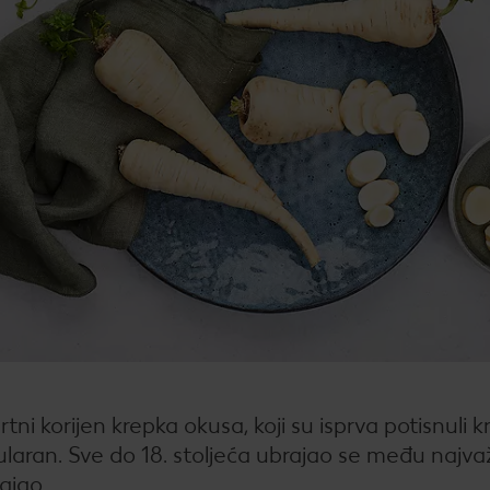
Žel
kod
Bro
mje
Rad
Igra
Pop
Su
Dat
How
tni korijen krepka okusa, koji su isprva potisnuli k
Kup
laran. Sve do 18. stoljeća ubrajao se među najva
ajao.