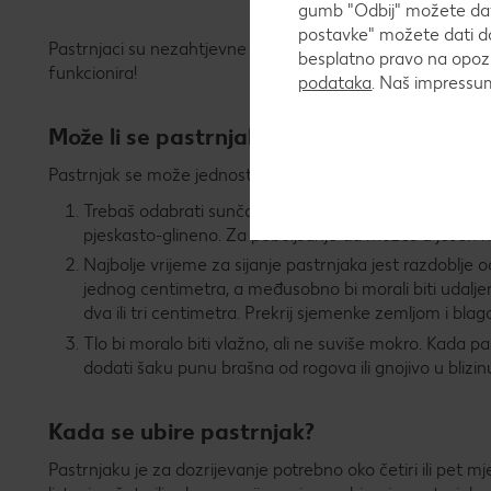
gumb "Odbij" možete dati
postavke" možete dati do
Pastrnjaci su nezahtjevne biljke koje se jednostavno mog
besplatno pravo na opozi
funkcionira!
podataka
. Naš impress
Može li se pastrnjak uzgajati u vrtu?
Pastrnjak se može jednostavno uzgajati u domaćem vrtu
Trebaš odabrati sunčano mjesto u vrtu na kojem će past
pjeskasto-glineno. Za poboljšanje tla možeš u jesen na
Najbolje vrijeme za sijanje pastrnjaka jest razdoblje 
jednog centimetra, a međusobno bi morali biti udalje
dva ili tri centimetra. Prekrij sjemenke zemljom i blago 
Tlo bi moralo biti vlažno, ali ne suviše mokro. Kada 
dodati šaku punu brašna od rogova ili gnojivo u blizinu 
Kada se ubire pastrnjak?
Pastrnjaku je za dozrijevanje potrebno oko četiri ili pet m