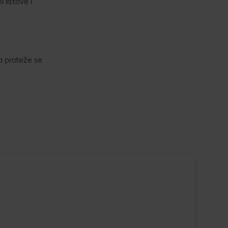
 listove i
a proteže se
Bilj
kom
SUP