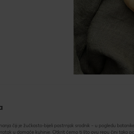
a
nanja čiji je žućkasto-bijeli pastrnjak srodnik – u pogledu botanike,
povratak u domaće kuhinje. Otkrit ćemo ti što ovu repu čini tako 