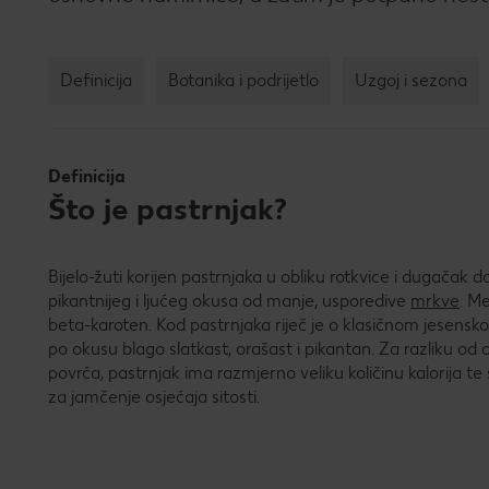
Definicija
Botanika i podrijetlo
Uzgoj i sezona
Definicija
Što je pastrnjak?
Bijelo-žuti korijen pastrnjaka u obliku rotkvice i dugačak
pikantnijeg i ljućeg okusa od manje, usporedive
mrkve
. M
beta-karoten. Kod pastrnjaka riječ je o klasičnom jesensk
po okusu blago slatkast, orašast i pikantan. Za razliku od
povrća, pastrnjak ima razmjerno veliku količinu kalorija te 
za jamčenje osjećaja sitosti.