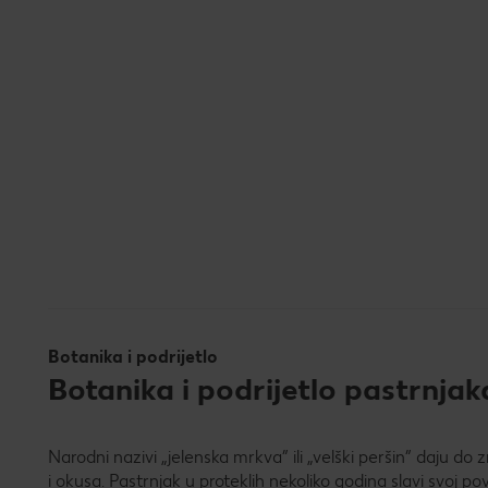
Botanika i podrijetlo
Botanika i podrijetlo pastrnjak
Narodni nazivi „jelenska mrkva” ili „velški peršin” daju do z
i okusa. Pastrnjak u proteklih nekoliko godina slavi svoj 