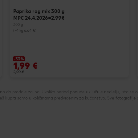
Paprika rog mix 300 g
MPC 24.4.2026=2,99€
300 g
(=1 kg 6,64 €)
-33%
1,99 €
2,99 €
 do prodaje zaliha. Ukoliko period ponude uključuje nedjelju, ista se
 kupiti samo u količinama predviđenim za kućanstvo. Sve fotografije 