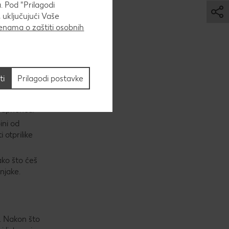
. Pod "Prilagodi
 uključujući Vaše
raka kako to
nama o zaštiti osobnih
ti
Prilagodi postavke
rahlo i
 vapnenca.
ini od
 otprilike
ako što ćeš
rnjake.
a. Nakon što