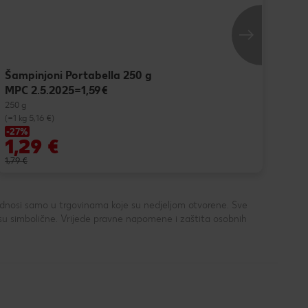
Šampinjoni Portabella 250 g
MPC 2.5.2025=1,59€
250 g
(=1 kg 5,16 €)
-27%
1,29 €
Sam
6,
1,79 €
 odnosi samo u trgovinama koje su nedjeljom otvorene. Sve
su simbolične. Vrijede pravne napomene i zaštita osobnih