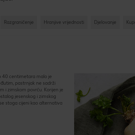
Kol
Pec
tri
Razgraničenje
Hranjive vrijednosti
Djelovanje
Kupn
sla
 do 40 centimetara malo je
eđutim, pastrnjak ne sadrži
om i zimskom povrću. Korijen je
 ostalog jesenskog i zimskog
se stoga cijeni kao alternativa