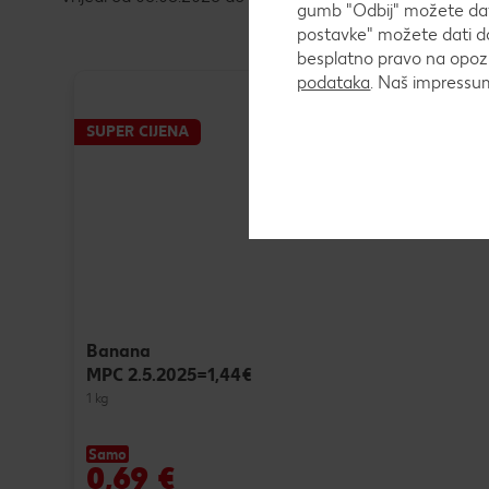
gumb "Odbij" možete dati
postavke" možete dati do
besplatno pravo na opozi
podataka
. Naš impress
SUPER CIJENA
Banana
MPC 2.5.2025=1,44€
1 kg
Samo
0,69 €