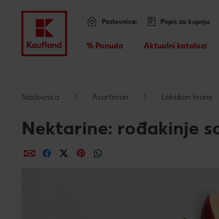
Poslovnica:
Popis za kupnju
Menu
% Ponuda
Aktualni katalozi
Pregled
Preskoči na
Naslovnica
Asortiman
Leksikon hrane
Glavni sadržaj
Nektarine: rođakinje s
Podnožje
dijeli putem e-maila
dijeli putem Facebooka
dijeli putem Twittera
dijeli putem Pinteresta
dijeli putem Whatsappa
Lijeva bočna traka