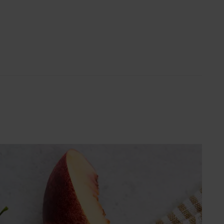
Super poletje (SLO)
ach
i s Ivanom: Otkrij recepte i
kove poznate hrvatske
stičarke