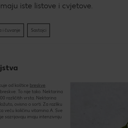
Kol
maju iste listove i cvjetove.
Pec
tri
sla
 i čuvanje
Sastojci
ojstva
kuje od koštice
breskve
.
 breskve. To nije tako. Nektarina
00 različitih vrsta. Nektarina
ožuto, ovisno o sorti. Za razliku
uta veću količinu vitamina A. Sve
je sazrijavaju imaju intenzivniju