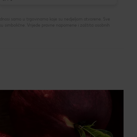
 odnosi samo u trgovinama koje su nedjeljom otvorene. Sve
su simbolične. Vrijede pravne napomene i zaštita osobnih