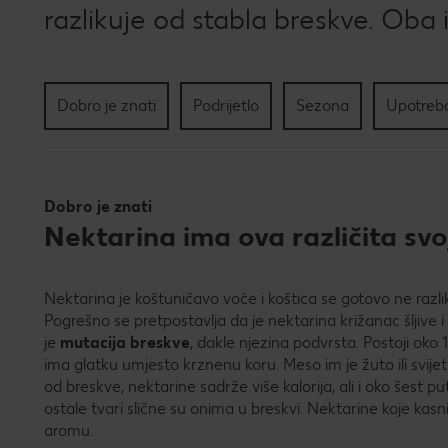
razlikuje od stabla breskve. Oba i
Dobro je znati
Podrijetlo
Sezona
Upotreba
Dobro je znati
Nektarina ima ova različita sv
Nektarina je koštuničavo voće i koštica se gotovo ne razli
Pogrešno se pretpostavlja da je nektarina križanac šljive i
je
mutacija breskve
, dakle njezina podvrsta. Postoji oko 1
ima glatku umjesto krznenu koru. Meso im je žuto ili svijetl
od breskve, nektarine sadrže više kalorija, ali i oko šest p
ostale tvari slične su onima u breskvi. Nektarine koje kasni
aromu.