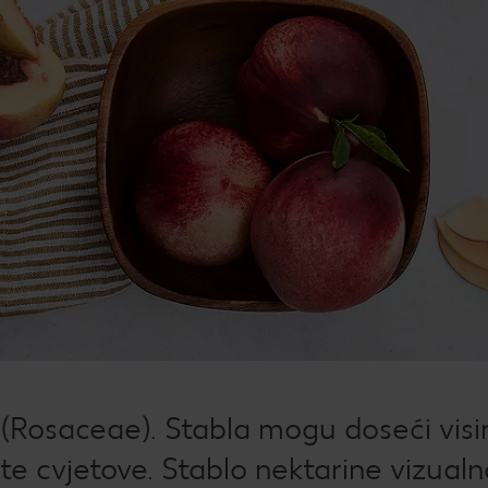
Žel
kod
Bro
mje
Rad
Igra
Pop
Su
Dat
How
 (Rosaceae). Stabla mogu doseći visi
Kup
ste cvjetove. Stablo nektarine vizual