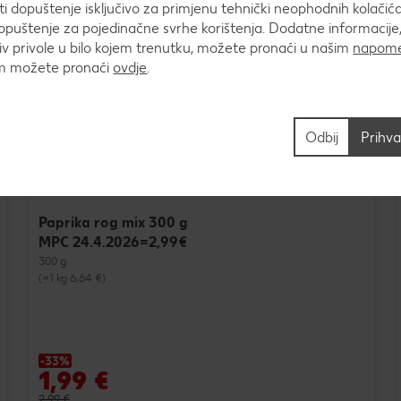
 dopuštenje isključivo za primjenu tehnički neophodnih kolačića
puštenje za pojedinačne svrhe korištenja. Dodatne informacije,
v privole u bilo kojem trenutku, možete pronaći u našim
napome
um možete pronaći
ovdje
.
Odbij
Prihva
Paprika rog mix 300 g
MPC 24.4.2026=2,99€
300 g
(=1 kg 6,64 €)
-33%
1,99 €
2,99 €