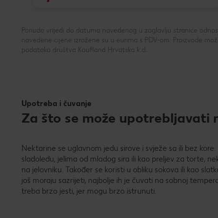
Ponuda vrijedi do datuma navedenog u zaglavlju stranice odnosno
navedene cijene izražene su u eurima s PDV-om. Proizvode možeš
podataka društva Kaufland Hrvatska k.d.
Upotreba i čuvanje
Za što se može upotrebljavati n
Nektarine se uglavnom jedu sirove i svježe sa ili bez kor
sladoledu, jelima od mladog sira ili kao preljev za torte, ne
na jelovniku. Također se koristi u obliku sokova ili kao sl
još moraju sazrijeti, najbolje ih je čuvati na sobnoj tempe
treba brzo jesti, jer mogu brzo istrunuti.