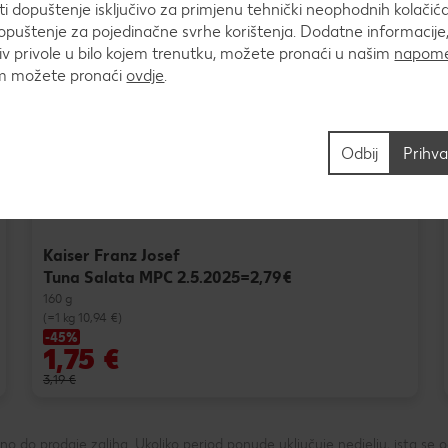
 dopuštenje isključivo za primjenu tehnički neophodnih kolačića
puštenje za pojedinačne svrhe korištenja. Dodatne informacije,
v privole u bilo kojem trenutku, možete pronaći u našim
napome
um možete pronaći
ovdje
.
Odbij
Prihva
Kaiser Franz Josef
Tuna Salata MPC 2.5.2025=2,79€
160 g
(=1 kg 10,94 €)
-45%
1,75 €
3,19 €
 do prodaje zaliha. Ukoliko period ponude uključuje nedjelju, ista se