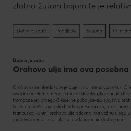
zlatno-žutom bojom te je relativn
Dobro je znati
Podrijetlo
Sezona
Primjena
Dobro je znati
Orahovo ulje ima ova posebna 
Orahovo ulje blijedožute je boje i ima intenzivan okus. Ono
visokim udjelom omega-3 masnih kiselina, koje potiču krvo
tromboze jer omega-3 kiseline poboljšavaju svojstva protok
kolesterola. Postoje kako hladno prešana ulja, tako i proizvo
francuskoj kuhinji orahovo ulje odavno ima važnu ulogu u
međuvremenu se raširilo i u međunarodnim kuhinjama.