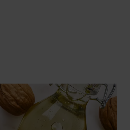
Super poletje (SLO)
ach
i s Ivanom: Otkrij recepte i
kove poznate hrvatske
stičarke