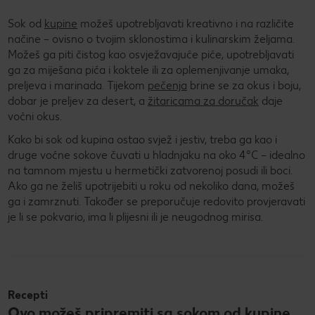
Sok od
kupine
možeš upotrebljavati kreativno i na različite
načine – ovisno o tvojim sklonostima i kulinarskim željama.
Možeš ga piti čistog kao osvježavajuće piće, upotrebljavati
ga za miješana pića i koktele ili za oplemenjivanje umaka,
preljeva i marinada. Tijekom
pečenja
brine se za okus i boju,
dobar je preljev za desert, a
žitaricama za doručak
daje
voćni okus.
Kako bi sok od kupina ostao svjež i jestiv, treba ga kao i
druge voćne sokove čuvati u hladnjaku na oko 4°C – idealno
na tamnom mjestu u hermetički zatvorenoj posudi ili boci.
Ako ga ne želiš upotrijebiti u roku od nekoliko dana, možeš
ga i zamrznuti. Također se preporučuje redovito provjeravati
je li se pokvario, ima li plijesni ili je neugodnog mirisa.
Recepti
Ovo možeš pripremiti sa sokom od kupine