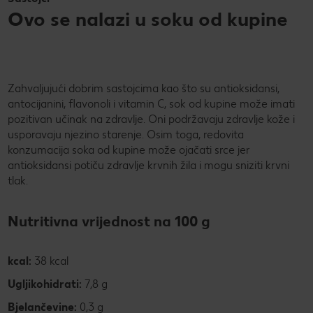
Ovo se nalazi u soku od kupine
Zahvaljujući dobrim sastojcima kao što su antioksidansi,
antocijanini, flavonoli i vitamin C, sok od kupine može imati
pozitivan učinak na zdravlje. Oni podržavaju zdravlje kože i
usporavaju njezino starenje. Osim toga, redovita
konzumacija soka od kupine može ojačati srce jer
antioksidansi potiču zdravlje krvnih žila i mogu sniziti krvni
tlak.
Nutritivna vrijednost na 100 g
kcal:
38 kcal
Ugljikohidrati:
7,8 g
Bjelančevine:
0,3 g