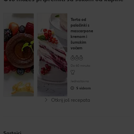
Čokoladni
Torta od
desert s
palačinki s
dva umaka i
mascarpone
mariniranim
kremom i
bobičastim
šumskim
voćem
voćem
Do 60 minuta
Do 60 minuta
Jednostavno
Jednostavno
S videom
Otkrij još recepata
Sastojci