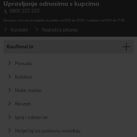
Upravljanje odnosima s kupcima
0800 223 223
Dostupni smo od ponedjeljka do petka, od 8.00 do 20.00 / subotom od 8.00 do 17.00
Kontakt
Najčešća pitanja
Kaufland.hr
Ponuda
Katalozi
Naše marke
Recepti
Igraj i zabavi se
Natječaji za poslovnu suradnju