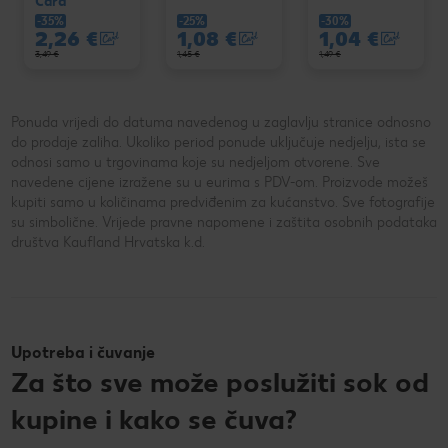
Card
-35%
-25%
-30%
2,26 €
1,08 €
1,04 €
3,49 €
1,45 €
1,49 €
Ponuda vrijedi do datuma navedenog u zaglavlju stranice odnosno
do prodaje zaliha. Ukoliko period ponude uključuje nedjelju, ista se
odnosi samo u trgovinama koje su nedjeljom otvorene. Sve
navedene cijene izražene su u eurima s PDV-om. Proizvode možeš
kupiti samo u količinama predviđenim za kućanstvo. Sve fotografije
su simbolične. Vrijede pravne napomene i zaštita osobnih podataka
društva Kaufland Hrvatska k.d.
Upotreba i čuvanje
Za što sve može poslužiti sok od
kupine i kako se čuva?