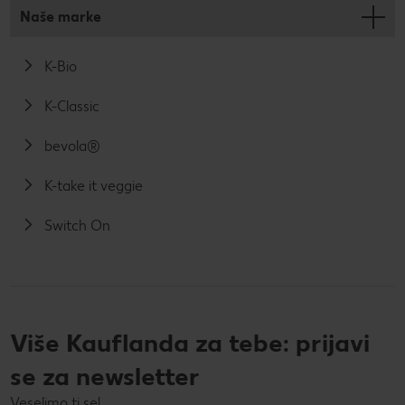
Naše marke
K-Bio
K-Classic
bevola®
K-take it veggie
Switch On
Više Kauflanda za tebe: prijavi
se za newsletter
Veselimo ti se!