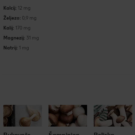
Kalcij:
12 mg
Željezo:
0,9 mg
Kalij:
170 mg
Magnezij:
31 mg
Natrij:
1 mg
Bukovače
Šampinjon
Poljska