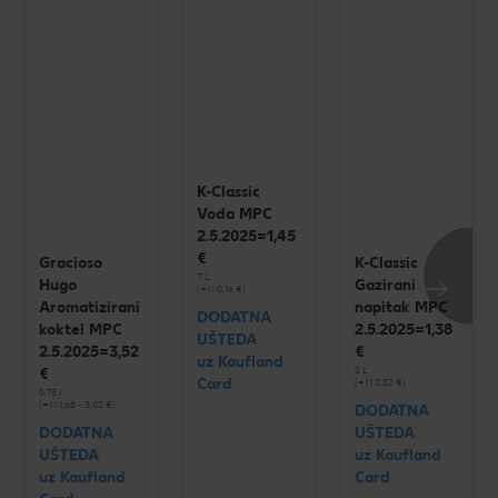
K-Classic
Voda MPC
2.5.2025=1,45
€
Gracioso
K-Classic
7 L
Hugo
Gazirani
(=1 l 0,16 €)
Aromatizirani
napitak MPC
DODATNA
koktel MPC
2.5.2025=1,38
UŠTEDA
2.5.2025=3,52
€
uz Kaufland
2 L
€
Card
(=1 l 0,52 €)
0,75 l
(=1 l 1,68 - 3,02 €)
DODATNA
DODATNA
UŠTEDA
UŠTEDA
uz Kaufland
uz Kaufland
Card