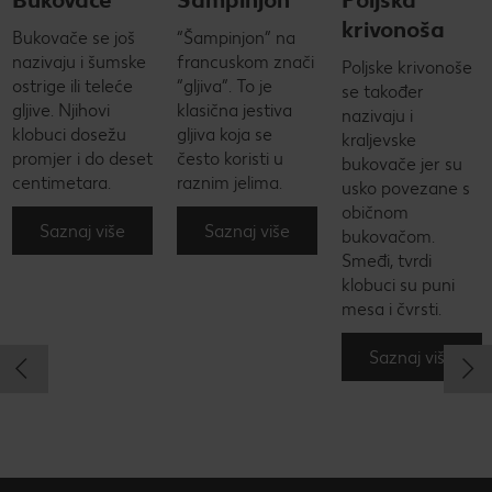
krivonoša
Bukovače se još
“Šampinjon” na
nazivaju i šumske
francuskom znači
Poljske krivonoše
ostrige ili teleće
“gljiva”. To je
se također
gljive. Njihovi
klasična jestiva
nazivaju i
klobuci dosežu
gljiva koja se
kraljevske
promjer i do deset
često koristi u
bukovače jer su
centimetara.
raznim jelima.
usko povezane s
običnom
Saznaj više
Saznaj više
bukovačom.
Smeđi, tvrdi
klobuci su puni
mesa i čvrsti.
Saznaj više