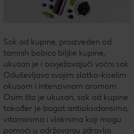
CRIVIT
Kaufland Card i P&G te nagrađuju!
Sonax
Održivost
Kulinarski užici
CHECK IT OUT
SILVERCREST
Magazin održivosti
Slobodno vrijeme
CHECK IT OUT
LUPILU
Održivost u tvojoj kuhinji
CHECK IT OUT
Sok od kupine, proizveden od
LIVARNO
Uvijek svježe - samo za tebe!
tamnih bobica biljke kupine,
CHECK IT OUT
ukusan je i osvježavajući voćni sok.
ESMARA
Ugovorena proizvodnja
CHECK IT OUT
Oduševljava svojim slatko-kiselim
PARKSIDE
Želiš najbolju kupnju? Dobiješ je kod nas!
okusom i intenzivnom aromom.
Broj 1 za kupnju na jednom mjestu
Osim što je ukusan, sok od kupine
Radno vrijeme nedjeljom
također je bogat antioksidansima,
vitaminima i vlaknima koji mogu
Igraj i zabavi se!
pomoći u održavanju zdravlja.
PRAVILA NAGRADNOG NATJEČAJA „Sup“
Popis maloprodajnih cijena