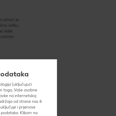
 ustvari je
ično veliku
gu dalje
 mračnim
 podataka
ogija (uključujući
Osim toga, Vaše osobne
e tijekom
avke na internetskoj
 smatraju se
adržaja od strane nas ili
uključuje i prijenose
h podataka. Klikom na