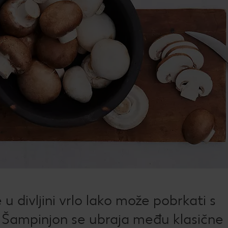
Žel
kod
Bro
mje
Rad
Igra
Pop
Su
Dat
How
 u divljini vrlo lako može pobrkati s
Kup
 Šampinjon se ubraja među klasične