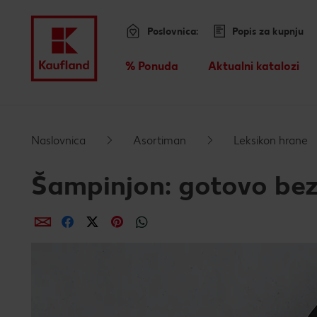
Poslovnica:
Popis za kupnju
Menu
% Ponuda
Aktualni katalozi
Pregled
Preskoči na
Naslovnica
Asortiman
Leksikon hrane
Glavni sadržaj
Šampinjon: gotovo bez
Podnožje
dijeli putem e-maila
dijeli putem Facebooka
dijeli putem Twittera
dijeli putem Pinteresta
dijeli putem Whatsappa
Lijeva bočna traka