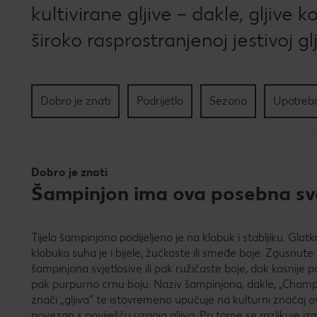
kultivirane gljive – dakle, gljive 
široko rasprostranjenoj jestivoj gl
Dobro je znati
Podrijetlo
Sezona
Upotreba
Dobro je znati
Šampinjon ima ova posebna sv
Tijelo šampinjona podijeljeno je na klobuk i stabljiku. Glatka
klobuka suha je i bijele, žućkaste ili smeđe boje. Zgusnut
šampinjona svjetlosive ili pak ružičaste boje, dok kasnije
pak purpurno crnu boju. Naziv šampinjona, dakle, „Champ
znači „gljiva” te istovremeno upućuje na kulturni značaj o
povezan s poviješću uzgoja gljiva. Pri tome se razlikuje i