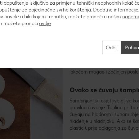
 dopuštenje isključivo za primjenu tehnički neophodnih kolačića
puštenje za pojedinačne svrhe korištenja. Dodatne informacije,
v privole u bilo kojem trenutku, možete pronaći u našim
napome
um možete pronaći
ovdje
.
šampinjon i kako se treba čuvati?
Odbij
Prihva
Šampinjon je klasična jestiva glj
li riječ o pizzi, kao prilog tjes
upotrebljavati na brojne načine.
lakoćom mogao i začinjen posluži
Ovako se čuvaju šampi
Šampinjoni su osjetljive gljive k
pravilno čuvanje. Toplina pri t
čuvaju na hladnom i suhom mjes
hlađenje u hladnjaku. Ako se ša
plastici), prije odlaganja za čuva