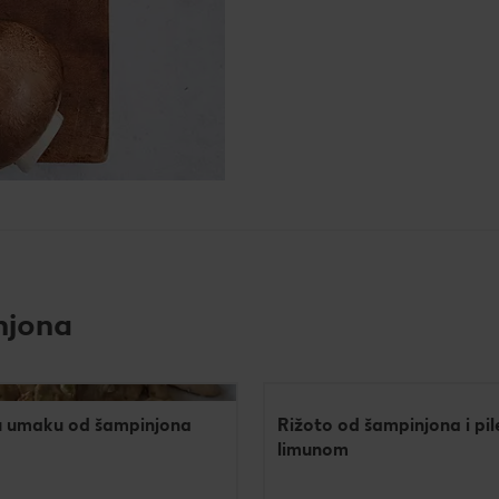
njona
 u umaku od šampinjona
Rižoto od šampinjona i pil
limunom