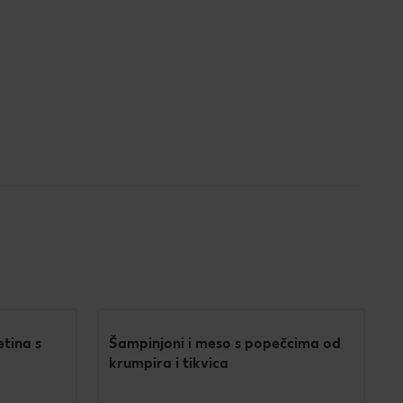
etina s
Šampinjoni i meso s popečcima od
krumpira i tikvica