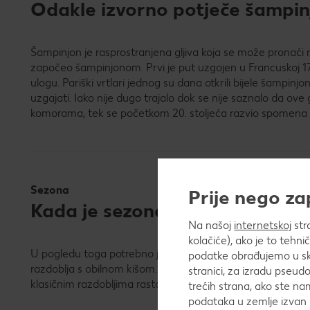
Odakle izvorno potječe šampin
Šampinjon je rasprostranjena gljiva koja se može pronaći n
započeo šampinjonom. Prvi je put uzgojen u Francuskoj 1750.
ulogu. Pariški vrtlari jednog su dana otkrili bijele šampinjon
uzgajati. Iako nije dugo trajalo dok se nije saznalo da ove
komorama, tek se početkom 20. stoljeća razvio spomena 
Sezona
Prije nego z
Kada je sezona šampinjona?
Na našoj
internetskoj
str
kolačiće), ako je to tehn
U pogledu toga potrebno je razlikovati između divljih šamp
podatke obrađujemo u skl
razdoblja s obilnom kišom. Pri tome se, izvan šuma, ljeti 
stranici, za izradu pseudo
klasičnim razdobljima rasta divljeg šampinjona.
trećih strana, ako ste na
podataka u zemlje izvan 