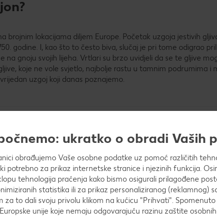
jon?
a brojnim lokacijama diljem Europe. Početak uzgoja jestivih gljiva
 godine. I, kao što to često biva, slučaj je pri tome odigrao pril
e na gnoju svojih lijeha. Vrtlari su brzo uvidjeli da se te gljive mo
 gljive, koje ne vole svjetlo, najbolje rastu u tamnim podrumima i
vrijedan uzgoj koji danas poznajemo.
apočnemo: ukratko o obradi Vaših
anici obrađujemo Vaše osobne podatke uz pomoć različitih tehnol
ički potrebno za prikaz internetske stranice i njezinih funkcija. 
injona i šampinjona iz uzgoja. Divlji šampinjon prvenstveno rast
opu tehnologija praćenja kako bismo osigurali prilagođene post
prvenstveno može pronaći na poljima i livadama. Lipanj i listopad
nimiziranih statistika ili za prikaz personaliziranog (reklamnog) s
m za to dali svoju privolu klikom na kućicu "Prihvati". Spomenuto 
Europske unije koje nemaju odgovarajuću razinu zaštite osobni