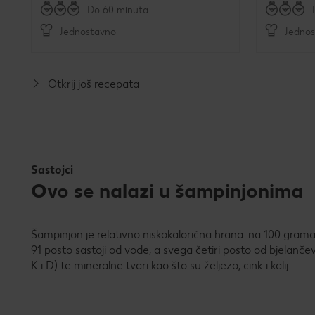
Do 60 minuta
Jednostavno
Jedno
Otkrij još recepata
Sastojci
Ovo se nalazi u šampinjonima
Šampinjon je relativno niskokalorična hrana: na 100 grama 
91 posto sastoji od vode, a svega četiri posto od bjelančev
K i D) te mineralne tvari kao što su željezo, cink i kalij.