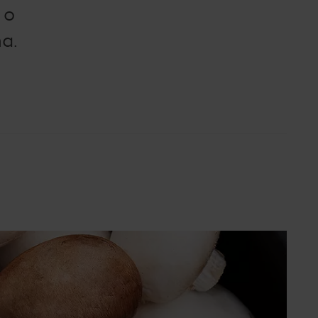
Super poletje (SLO)
ach
 o
ma.
i s Ivanom: Otkrij recepte i
kove poznate hrvatske
stičarke