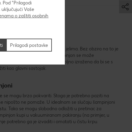
. Pod "Prilagodi
 uključujući Vaše
nama o zaštiti osobnih
ti
Prilagodi postavke
iva koja se često koristi u raznim jelima. Bez obzira na to je
tenini ili u umaku za odrezak – šampinjon se može
 Pri tome je njegova aroma dovoljno izražena da bi se s
ti kao glavni sastojak.
njoni
oje se mogu brzo pokvariti. Stoga je potrebno paziti na
ome nipošto ne pomaže. U idealnom se slučaju šampinjoni
tu. Tako se mogu slobodno odložiti u pretinac za
mpinjon kupi u vakuumiranom pakiranju (na primjer, u
nje potrebno ga je izvaditi i omotati u čistu krpu.