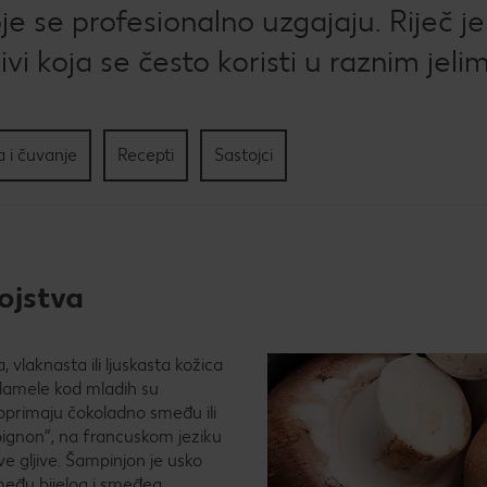
Kol
koje se profesionalno uzgajaju. Riječ je
jivi koja se često koristi u raznim jeli
Pec
tri
sla
 i čuvanje
Recepti
Sastojci
ojstva
, vlaknasta ili ljuskasta kožica
e lamele kod mladih su
 poprimaju čokoladno smeđu ili
ignon”, na francuskom jeziku
ve gljive. Šampinjon je usko
zmeđu bijelog i smeđeg