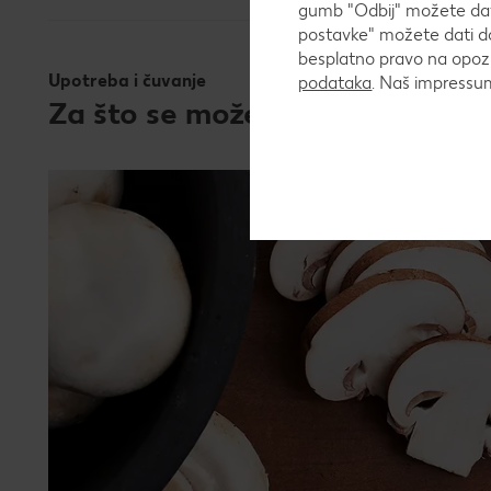
gumb "Odbij" možete dati
postavke" možete dati do
besplatno pravo na opozi
Upotreba i čuvanje
podataka
. Naš impress
Za što se može upotrebljavati 