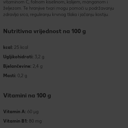
vitaminom C, folnom kiselinom, kalijem, manganom i
željezom. Te hranjive tvari mogu pomoći u podržavanju
zdravlja srca, reguliranju krvnog tlaka i jačanju kostiju.
Nutritivna vrijednost na 100 g
kcal:
25 kcal
Ugljikohidrati:
3,2 g
Bjelančevine:
2,4 g
Masti:
0,2 g
Vitamini na 100 g
Vitamin A:
60 µg
Vitamin B1:
80 mg