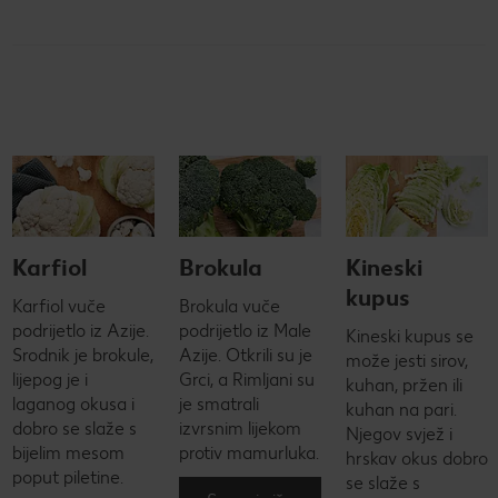
Karfiol
Brokula
Kineski
kupus
Karfiol vuče
Brokula vuče
podrijetlo iz Azije.
podrijetlo iz Male
Kineski kupus se
Srodnik je brokule,
Azije. Otkrili su je
može jesti sirov,
lijepog je i
Grci, a Rimljani su
kuhan, pržen ili
laganog okusa i
je smatrali
kuhan na pari.
dobro se slaže s
izvrsnim lijekom
Njegov svjež i
bijelim mesom
protiv mamurluka.
hrskav okus dobro
poput piletine.
se slaže s