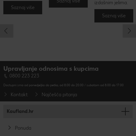
Saznaj više
izdašnim jelima.
Saznaj više
Saznaj više
Upravljanje odnosima s kupcima
0800 223 223
Dostupni smo od ponedjeljka do petka, od 8.00 do 20.00 / subotom od 8.00 do 17.00
Kontakt
Najčešća pitanja
Kaufland.hr
Ponuda