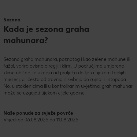
Sezona
Kada je sezona graha
mahunara?
Sezona graha mahunara, poznatog i kao zelene mahune ili
fažol, varira ovisno o regiji i klimi. U područjima umjerene
klime obično se uzgaja od proljeća do ljeta tijekom toplijih
mjeseci, ali često od travnja ili svibnja do rujna ili listopada.
No, u staklenicima ili u kontroliranim uvjetima, grah mahunar
može se uzgajati tijekom cijele godine.
Naše ponude za svježe povrće
Vrijedi od 06.08.2026 do 11.08.2026