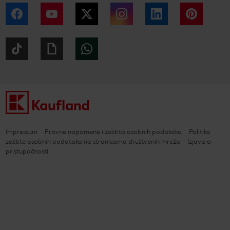
Facebook
YouTube
Twitter
Instagram
LinkedIn
Pintere
Tiktok
Giphy
WhatsApp
Impressum
Pravne napomene i zaštita osobnih podataka
Politika
zaštite osobnih podataka na stranicama društvenih mreža
Izjava o
pristupačnosti