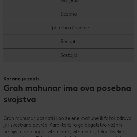
Podrijetlo
PRAVILA NAGRADNOG NATJEČAJA „Nenapisana
Super Summer
Sezona
zadaća“
Super summer (EN)
Data Act
Upotreba i čuvanje
Super Sommer (DE)
How to make it in Croatia
Recepti
Super estate (IT)
Kupuj sa stilom!
Sastojci
Super lato (PL)
Kolach
Super poletje (SLO)
Korisno je znati
Peci s Ivanom: Otkrij recepte i trikove poznate hrvatske
Grah mahunar ima ova posebna
slastičarke
svojstva
Grah mahunar, poznati i kao zelene mahune ili fažol, zdravo
je i svestrano povrće. Karakterizira ga bogatstvo važnih
hranjivih tvari poput vitamina K, vitamina C, folne kiseline,