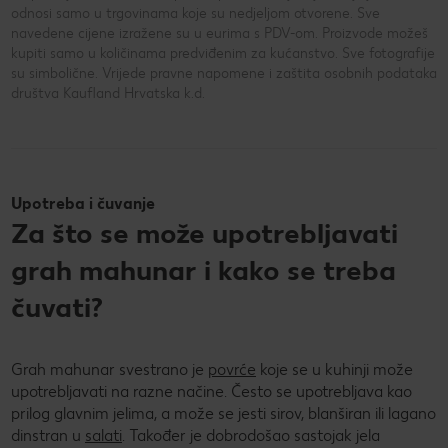
odnosi samo u trgovinama koje su nedjeljom otvorene. Sve
navedene cijene izražene su u eurima s PDV-om. Proizvode možeš
kupiti samo u količinama predviđenim za kućanstvo. Sve fotografije
su simbolične. Vrijede pravne napomene i zaštita osobnih podataka
društva Kaufland Hrvatska k.d.
Upotreba i čuvanje
Za što se može upotrebljavati
grah mahunar i kako se treba
čuvati?
Grah mahunar svestrano je
povrće
koje se u kuhinji može
upotrebljavati na razne načine. Često se upotrebljava kao
prilog glavnim jelima, a može se jesti sirov, blanširan ili lagano
dinstran u
salati
. Također je dobrodošao sastojak jela