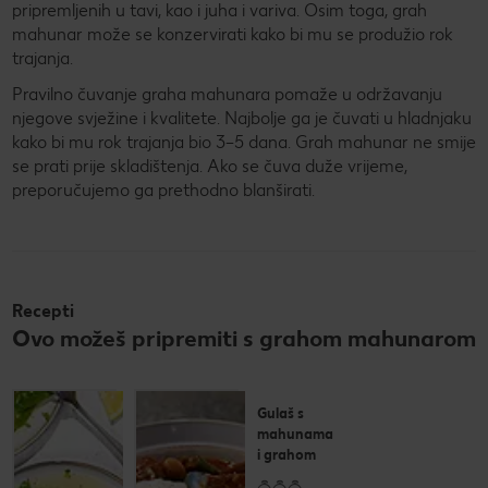
pripremljenih u tavi, kao i juha i variva. Osim toga, grah
mahunar može se konzervirati kako bi mu se produžio rok
trajanja.
Pravilno čuvanje graha mahunara pomaže u održavanju
njegove svježine i kvalitete. Najbolje ga je čuvati u hladnjaku
kako bi mu rok trajanja bio 3–5 dana. Grah mahunar ne smije
se prati prije skladištenja. Ako se čuva duže vrijeme,
preporučujemo ga prethodno blanširati.
Recepti
Ovo možeš pripremiti s grahom mahunarom
Losos fileti
Gulaš s
s porilukom
mahunama
i
i grahom
mahunama