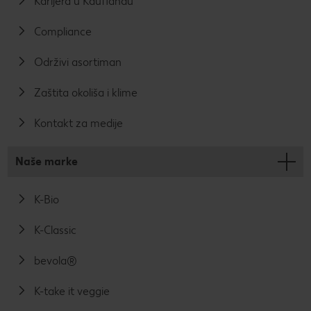
Karijera u Kauflandu
Compliance
Održivi asortiman
Zaštita okoliša i klime
Kontakt za medije
Naše marke
K-Bio
K-Classic
bevola®
K-take it veggie