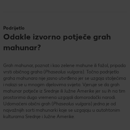
Podrijetlo
Odakle izvorno potječe grah
mahunar?
Grah mahunar, poznat i kao zelene mahune ili fažol, pripada
vrsti običnog graha (
Phaseolus vulgaris
). Točno podrijetlo
graha mahunara nije jasno utvrđeno jer se uzgaja stoljećima
i nalazi se u mnogim dijelovima svijeta. Vjeruje se da grah
mahunar potječe iz Srednje ili Južne Amerike jer su ih na tim
prostorima dugo vremena uzgajali domorodački narodi.
Udomaćeni obični grah (
Phaseolus vulgaris
) jedna je od
najvažnijih sorti mahunarki koje se uzgajaju u autohtonim
kulturama Srednje i Južne Amerike.