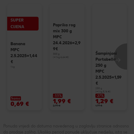
SUPER
Paprika rog
CIJENA
mix 300 g
MPC
24.4.2026=2,9
Banana
9€
MPC
Šampinjoni
300 g
2.5.2025=1,44
(=1 kg 6,64 €)
Portabella
€
250 g
1 kg
MPC
2.5.2025=1,59
€
250 g
(=1 kg 5,16 €)
-33%
-27%
Samo
1,99 €
1,29 €
0,69 €
2,99 €
1,79 €
Ponuda vrijedi do datuma navedenog u zaglavlju stranice odnosno
do prodaje zaliha. Ukoliko period ponude uključuje nedjelju, ista se