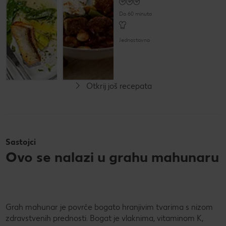
u vinskom
umaku
Do 60 minuta
Jednostavno
Do 30 minuta
Jednostavno
Otkrij još recepata
Sastojci
Ovo se nalazi u grahu mahunaru
Grah mahunar je povrće bogato hranjivim tvarima s nizom
zdravstvenih prednosti. Bogat je vlaknima, vitaminom K,