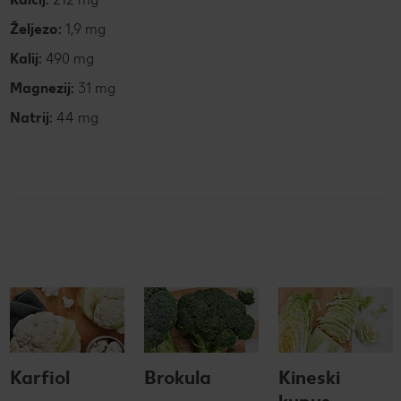
Željezo:
1,9 mg
Kalij:
490 mg
Magnezij:
31 mg
Natrij:
44 mg
Karfiol
Brokula
Kineski