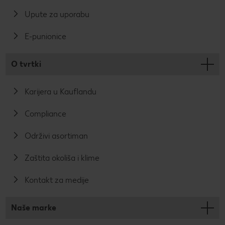
Upute za uporabu
E-punionice
O tvrtki
Karijera u Kauflandu
Compliance
Održivi asortiman
Zaštita okoliša i klime
Kontakt za medije
Naše marke