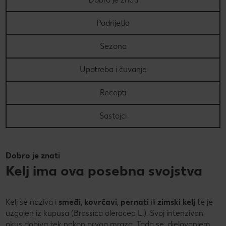
PRAVILA NAGRADNOG NATJEČAJA „Nenapisana
Super Summer
Podrijetlo
zadaća“
Super summer (EN)
Data Act
Sezona
Super Sommer (DE)
How to make it in Croatia
Upotreba i čuvanje
Super estate (IT)
Kupuj sa stilom!
Recepti
Super lato (PL)
Kolach
Sastojci
Super poletje (SLO)
Peci s Ivanom: Otkrij recepte i trikove poznate hrvatske
slastičarke
Dobro je znati
Kelj ima ova posebna svojstva
Kelj se naziva i
smeđi
,
kovrčavi
,
pernati
ili
zimski kelj
te je
uzgojen iz kupusa (Brassica oleracea L.). Svoj intenzivan
okus dobiva tek nakon prvog mraza. Tada se, djelovanjem