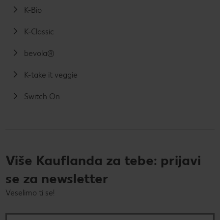
K-Bio
K-Classic
bevola®
K-take it veggie
Switch On
Više Kauflanda za tebe: prijavi
se za newsletter
Veselimo ti se!
Tvoja e-mail adresa