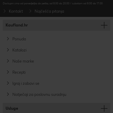
Dostupni smo od ponedjeljka do petka, od 8.00 do 20.00 / subotom od 8.00 do 17.00
Kontakt
Najčešća pitanja
Kaufland.hr
Ponuda
Katalozi
Naše marke
Recepti
Igraj i zabavi se
Natječaji za poslovnu suradnju
Usluge