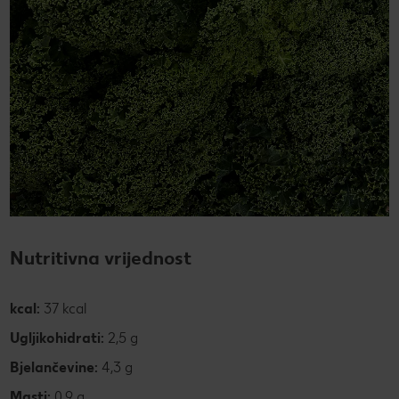
Nutritivna vrijednost
kcal:
37 kcal
Ugljikohidrati:
2,5 g
Bjelančevine:
4,3 g
Masti:
0,9 g