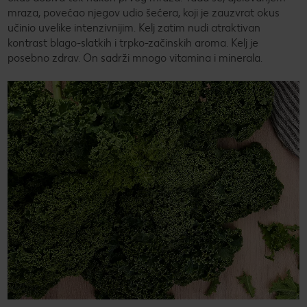
mraza, povećao njegov udio šećera, koji je zauzvrat okus
učinio uvelike intenzivnijim. Kelj zatim nudi atraktivan
kontrast blago-slatkih i trpko-začinskih aroma. Kelj je
posebno zdrav. On sadrži mnogo vitamina i minerala.