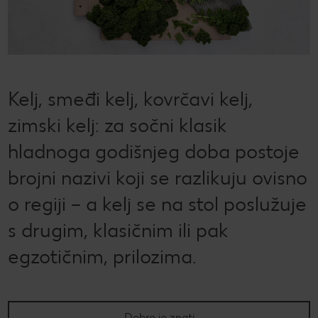
CRIVIT
Kaufland Card i P&G te nagrađuju!
Sonax
Održivost
Kulinarski užici
CHECK IT OUT
SILVERCREST
Mlinar
Magazin održivosti
Slobodno vrijeme
CHECK IT OUT
LUPILU
Održivost u tvojoj kuhinji
CHECK IT OUT
Kelj, smeđi kelj, kovrčavi kelj,
LIVARNO
Uvijek svježe - samo za tebe!
zimski kelj: za sočni klasik
CHECK IT OUT
hladnoga godišnjeg doba postoje
ESMARA
Ugovorena proizvodnja
CHECK IT OUT
brojni nazivi koji se razlikuju ovisno
PARKSIDE
Želiš najbolju kupnju? Dobiješ je kod nas!
o regiji – a kelj se na stol poslužuje
Broj 1 za kupnju na jednom mjestu
s drugim, klasičnim ili pak
Radno vrijeme nedjeljom
egzotičnim, prilozima.
Igraj i zabavi se!
PRAVILA NAGRADNOG NATJEČAJA „Sup“
Popis maloprodajnih cijena
Dobro je znati