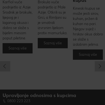
kupus
Karfiol vuče
Brokula vuče
podrijetlo iz Azije.
podrijetlo iz Male
Kineski kupus se
Srodnik je brokule,
Azije. Otkrili su je
može jesti sirov,
lijepog je i
Grci, a Rimljani su
kuhan, pržen ili
laganog okusa i
je smatrali
kuhan na pari.
dobro se slaže s
izvrsnim lijekom
Njegov svjež i
bijelim mesom
protiv mamurluka.
hrskav okus dobro
poput piletine.
se slaže s
Saznaj više
izdašnim jelima.
Saznaj više
Saznaj više
Upravljanje odnosima s kupcima
0800 223 223