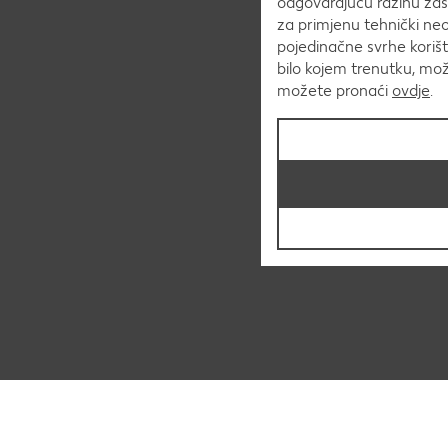
odgovarajuću razinu zaš
za primjenu tehnički ne
pojedinačne svrhe korišt
bilo kojem trenutku, mo
možete pronaći
ovdje
.