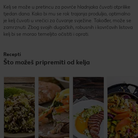
Kelj se može u pretincu za povrće hladnjaka čuvati otprilike
tjedan dana. Kako bi mu se rok trajanja produljio, optimalno
je kelj čuvati u vrećici za čuvanje svježine. Također, može se
zamrznuti. Zbog svojih dugačkih, robusnih i kovrčavih listova
kelj bi se morao temeljito očistiti i oprati.
Recepti
Što možeš pripremiti od kelja
Rižoto s
Kuhana
Svečani
keljom i
junetina s
ručak na
grahom
povrćem
svekrvin
način
Do 30 minuta
Do 60 minuta
Do 60 minuta
Jednostavno
Jednostavno
Zahtjevno