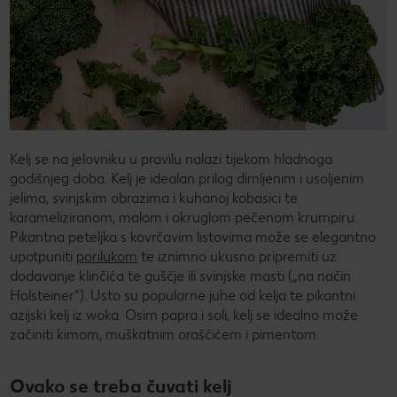
Kelj se na jelovniku u pravilu nalazi tijekom hladnoga
godišnjeg doba. Kelj je idealan prilog dimljenim i usoljenim
jelima, svinjskim obrazima i kuhanoj kobasici te
karameliziranom, malom i okruglom pečenom krumpiru.
Pikantna peteljka s kovrčavim listovima može se elegantno
upotpuniti
porilukom
te iznimno ukusno pripremiti uz
dodavanje klinčića te guščje ili svinjske masti („na način
Holsteiner”). Usto su popularne juhe od kelja te pikantni
azijski kelj iz woka. Osim papra i soli, kelj se idealno može
začiniti kimom, muškatnim oraščićem i pimentom.
Ovako se treba čuvati kelj