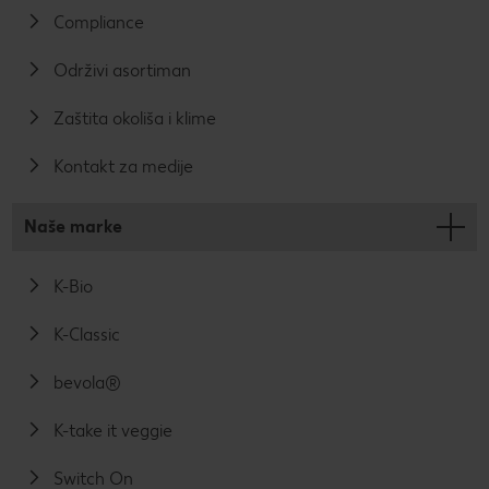
Compliance
Održivi asortiman
Zaštita okoliša i klime
Kontakt za medije
Naše marke
K-Bio
K-Classic
bevola®
K-take it veggie
Switch On