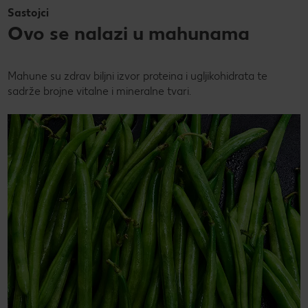
Sastojci
Ovo se nalazi u mahunama
Mahune su zdrav biljni izvor proteina i ugljikohidrata te
sadrže brojne vitalne i mineralne tvari.