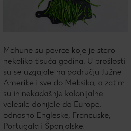
CRIVIT
Kaufland Card i P&G te nagrađuju!
Sonax
Održivost
Kulinarski užici
CHECK IT OUT
SILVERCREST
Magazin održivosti
Slobodno vrijeme
CHECK IT OUT
LUPILU
Održivost u tvojoj kuhinji
CHECK IT OUT
Mahune su povrće koje je staro
LIVARNO
Uvijek svježe - samo za tebe!
CHECK IT OUT
nekoliko tisuća godina. U prošlosti
ESMARA
Ugovorena proizvodnja
CHECK IT OUT
su se uzgajale na području Južne
PARKSIDE
Želiš najbolju kupnju? Dobiješ je kod nas!
Amerike i sve do Meksika, a zatim
Broj 1 za kupnju na jednom mjestu
su ih nekadašnje kolonijalne
Radno vrijeme nedjeljom
velesile donijele do Europe,
odnosno Engleske, Francuske,
Igraj i zabavi se!
Portugala i Španjolske.
PRAVILA NAGRADNOG NATJEČAJA „Sup“
Popis maloprodajnih cijena