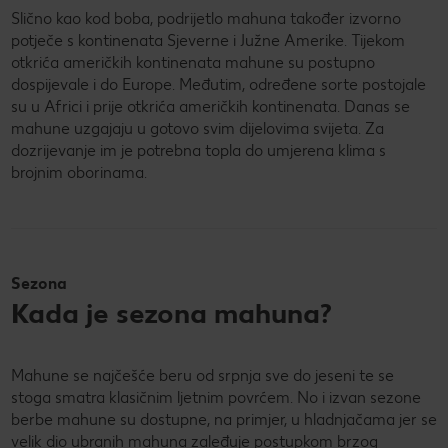
Slično kao kod boba, podrijetlo mahuna također izvorno
potječe s kontinenata Sjeverne i Južne Amerike. Tijekom
otkrića američkih kontinenata mahune su postupno
dospijevale i do Europe. Međutim, određene sorte postojale
su u Africi i prije otkrića američkih kontinenata. Danas se
mahune uzgajaju u gotovo svim dijelovima svijeta. Za
dozrijevanje im je potrebna topla do umjerena klima s
brojnim oborinama.
Sezona
Kada je sezona mahuna?
Mahune se najčešće beru od srpnja sve do jeseni te se
stoga smatra klasičnim ljetnim povrćem. No i izvan sezone
berbe mahune su dostupne, na primjer, u hladnjačama jer se
velik dio ubranih mahuna zaleđuje postupkom brzog