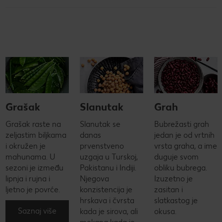
Grašak
Slanutak
Grah
Grašak raste na
Slanutak se
Bubrežasti grah
zeljastim biljkama
danas
jedan je od vrtnih
i okružen je
prvenstveno
vrsta graha, a ime
mahunama. U
uzgaja u Turskoj,
duguje svom
sezoni je između
Pakistanu i Indiji.
obliku bubrega.
lipnja i rujna i
Njegova
Izuzetno je
ljetno je povrće.
konzistencija je
zasitan i
hrskava i čvrsta
slatkastog je
Saznaj više
kada je sirova, ali
okusa.