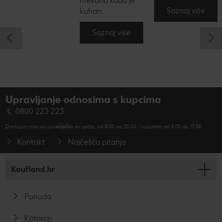
mekana kada je
Saznaj više
kuhan.
Saznaj više
Upravljanje odnosima s kupcima
0800 223 223
Dostupni smo od ponedjeljka do petka, od 8.00 do 20.00 / subotom od 8.00 do 17.00
Kontakt
Najčešća pitanja
Kaufland.hr
Ponuda
Katalozi