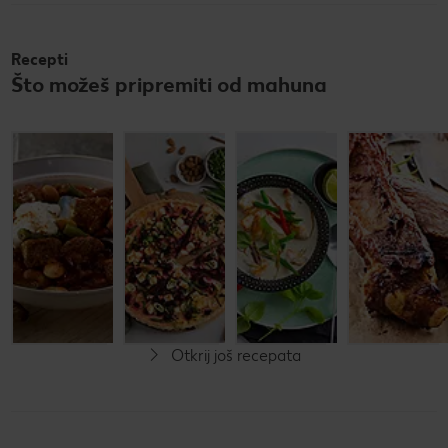
Recepti
Što možeš pripremiti od mahuna
Gulaš s
Quiche s
Zeleni
mahunama
mahunama
curry
i grahom
i sirom
Do 30 minuta
Do 60 minuta
Do 60 minuta
Jednostavno
Jednostavno
Zahtjevno
Otkrij još recepata