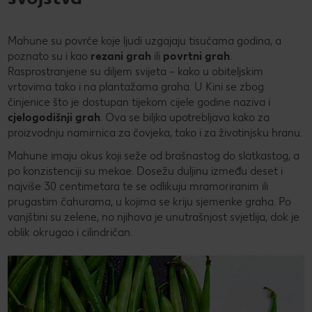
Mahune su povrće koje ljudi uzgajaju tisućama godina, a
poznato su i kao
rezani grah
ili
povrtni grah
.
Rasprostranjene su diljem svijeta – kako u obiteljskim
vrtovima tako i na plantažama graha. U Kini se zbog
činjenice što je dostupan tijekom cijele godine naziva i
cjelogodišnji grah
. Ova se biljka upotrebljava kako za
proizvodnju namirnica za čovjeka, tako i za životinjsku hranu.
Mahune imaju okus koji seže od brašnastog do slatkastog, a
po konzistenciji su mekae. Dosežu duljinu između deset i
najviše 30 centimetara te se odlikuju mramoriranim ili
prugastim čahurama, u kojima se kriju sjemenke graha. Po
vanjštini su zelene, no njihova je unutrašnjost svjetlija, dok je
oblik okrugao i cilindričan.