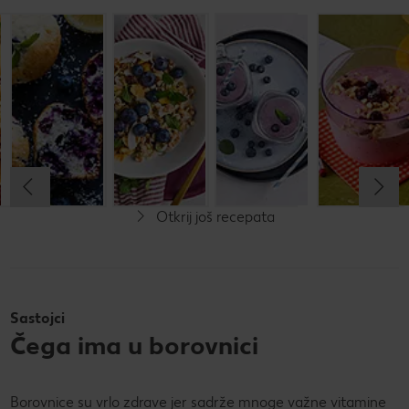
Energetska
Muffini s
Zobene
Plavo
bombica
borovnicama
pahuljice s
mlijeko
borovnicama
i metvicom
Do 15 minuta
Do 15 minuta
Do 30 minuta
Do 15 minuta
Jednostavno
Jednostavno
Jednostavno
Jednostavno
Otkrij još recepata
Sastojci
Čega ima u borovnici
Borovnice su vrlo zdrave jer sadrže mnoge važne vitamine