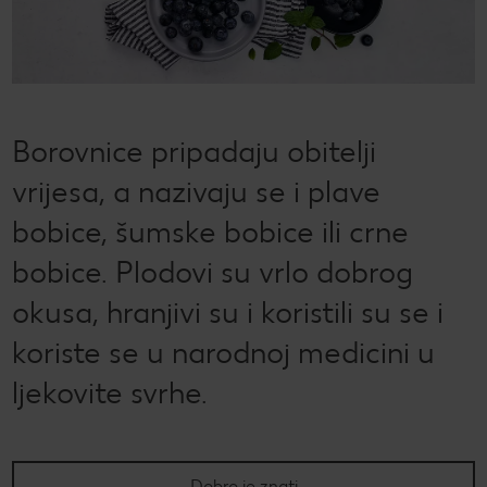
CRIVIT
Kaufland Card i P&G te nagrađuju!
Sonax
Održivost
Kulinarski užici
CHECK IT OUT
SILVERCREST
Magazin održivosti
Slobodno vrijeme
CHECK IT OUT
LUPILU
Održivost u tvojoj kuhinji
CHECK IT OUT
Borovnice pripadaju obitelji
LIVARNO
Uvijek svježe - samo za tebe!
vrijesa, a nazivaju se i plave
CHECK IT OUT
bobice, šumske bobice ili crne
ESMARA
Ugovorena proizvodnja
CHECK IT OUT
bobice. Plodovi su vrlo dobrog
PARKSIDE
Želiš najbolju kupnju? Dobiješ je kod nas!
okusa, hranjivi su i koristili su se i
Broj 1 za kupnju na jednom mjestu
koriste se u narodnoj medicini u
Radno vrijeme nedjeljom
ljekovite svrhe.
Igraj i zabavi se!
PRAVILA NAGRADNOG NATJEČAJA „Sup“
Popis maloprodajnih cijena
Dobro je znati