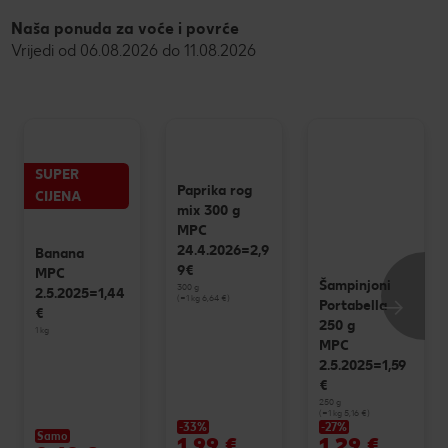
Naša ponuda za voće i povrće
Vrijedi od 06.08.2026 do 11.08.2026
SUPER
Paprika rog
CIJENA
mix 300 g
MPC
24.4.2026=2,9
Banana
9€
MPC
Šampinjoni
300 g
2.5.2025=1,44
(=1 kg 6,64 €)
Portabella
€
250 g
1 kg
MPC
2.5.2025=1,59
€
250 g
(=1 kg 5,16 €)
-33%
-27%
Samo
1,99 €
1,29 €