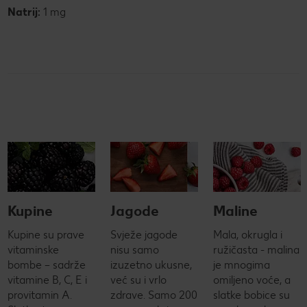
Natrij:
1 mg
Kupine
Jagode
Maline
Kupine su prave
Svježe jagode
Mala, okrugla i
vitaminske
nisu samo
ružičasta - malina
bombe – sadrže
izuzetno ukusne,
je mnogima
vitamine B, C, E i
već su i vrlo
omiljeno voće, a
provitamin A.
zdrave. Samo 200
slatke bobice su