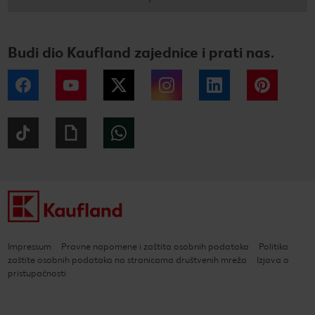
Budi dio Kaufland zajednice i prati nas.
Facebook
YouTube
Twitter
Instagram
LinkedIn
Pintere
Tiktok
Giphy
WhatsApp
Impressum
Pravne napomene i zaštita osobnih podataka
Politika
zaštite osobnih podataka na stranicama društvenih mreža
Izjava o
pristupačnosti