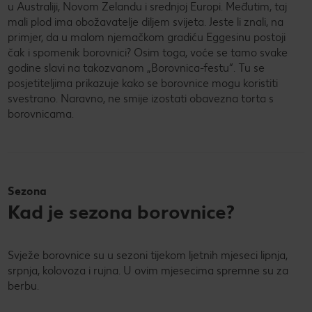
u Australiji, Novom Zelandu i srednjoj Europi. Međutim, taj
mali plod ima obožavatelje diljem svijeta. Jeste li znali, na
primjer, da u malom njemačkom gradiću Eggesinu postoji
čak i spomenik borovnici? Osim toga, voće se tamo svake
godine slavi na takozvanom „Borovnica-festu“. Tu se
posjetiteljima prikazuje kako se borovnice mogu koristiti
svestrano. Naravno, ne smije izostati obavezna torta s
borovnicama.
Sezona
Kad je sezona borovnice?
Svježe borovnice su u sezoni tijekom ljetnih mjeseci lipnja,
srpnja, kolovoza i rujna. U ovim mjesecima spremne su za
berbu.