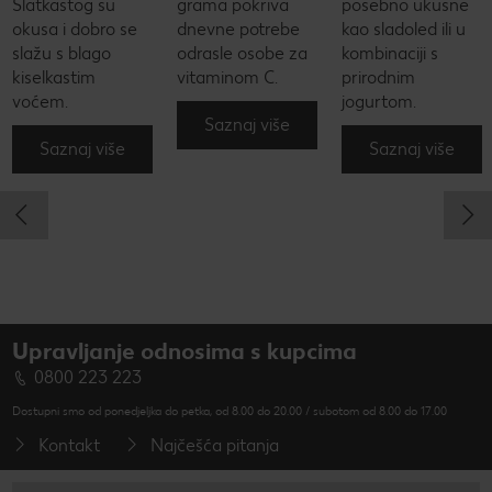
Slatkastog su
grama pokriva
posebno ukusne
okusa i dobro se
dnevne potrebe
kao sladoled ili u
slažu s blago
odrasle osobe za
kombinaciji s
kiselkastim
vitaminom C.
prirodnim
voćem.
jogurtom.
Saznaj više
Saznaj više
Saznaj više
Upravljanje odnosima s kupcima
0800 223 223
Dostupni smo od ponedjeljka do petka, od 8.00 do 20.00 / subotom od 8.00 do 17.00
Kontakt
Najčešća pitanja