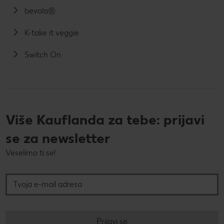
bevola®
K-take it veggie
Switch On
Više Kauflanda za tebe: prijavi
se za newsletter
Veselimo ti se!
Tvoja e-mail adresa
Prijavi se