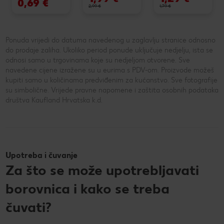
0,69 €
2,99 €
1,79 €
Ponuda vrijedi do datuma navedenog u zaglavlju stranice odnosno
do prodaje zaliha. Ukoliko period ponude uključuje nedjelju, ista se
odnosi samo u trgovinama koje su nedjeljom otvorene. Sve
navedene cijene izražene su u eurima s PDV-om. Proizvode možeš
kupiti samo u količinama predviđenim za kućanstvo. Sve fotografije
su simbolične. Vrijede pravne napomene i zaštita osobnih podataka
društva Kaufland Hrvatska k.d.
Upotreba i čuvanje
Za što se može upotrebljavati
borovnica i kako se treba
čuvati?