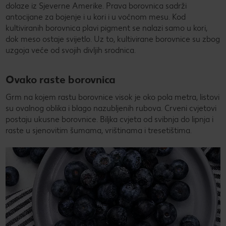
dolaze iz Sjeverne Amerike. Prava borovnica sadrži
antocijane za bojenje i u kori i u voćnom mesu. Kod
kultiviranih borovnica plavi pigment se nalazi samo u kori,
dok meso ostaje svijetlo. Uz to, kultivirane borovnice su zbog
uzgoja veće od svojih divljih srodnica.
Ovako raste borovnica
Grm na kojem rastu borovnice visok je oko pola metra, listovi
su ovalnog oblika i blago nazubljenih rubova. Crveni cvjetovi
postaju ukusne borovnice. Biljka cvjeta od svibnja do lipnja i
raste u sjenovitim šumama, vrištinama i tresetištima.