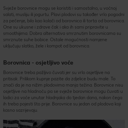
Svježe borovnice mogu se koristiti i samostalno, u voćnoj
salati, musliju ili jogurtu. Plavi plodovi su također vrlo pogodni
za pečenje, bilo kao kolači od borovnica ili torta od borovnica.
One su ukusne i zdrave čak i ako ih sami pripravite u
smoothijima. Dobra alternativa smrznutim borovnicama su
smrznute suhe bobice. Ostale mogućnosti namjene
uključuju slatko, žele i kompot od borovnica.
Borovnica - osjetljivo voće
Borovnice treba pažljivo čuvati jer su vrlo osjetljive na
pritisak. Prilikom kupnje pazite da zdjelice budu male. To
znači da je na nižim plodovima manja težina. Borovnice nisu
osjetljive na hladnoću pa se svježe borovnice mogu čuvati u
ladici za voće unutar hladnjaka do tjedan dana, nakon čega
ih treba pojesti što prije. Borovnice su jedan od plodova koji
kasno sazrijevaju.