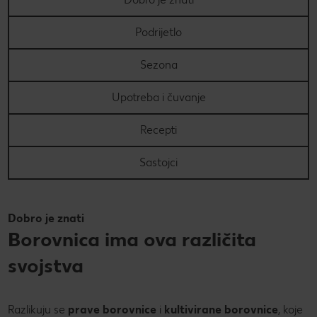
PRAVILA NAGRADNOG NATJEČAJA „Nenapisana
Super Summer
Podrijetlo
zadaća“
Super summer (EN)
Data Act
Sezona
Super Sommer (DE)
How to make it in Croatia
Upotreba i čuvanje
Super estate (IT)
Kupuj sa stilom!
Recepti
Super lato (PL)
Kolach
Sastojci
Super poletje (SLO)
Peci s Ivanom: Otkrij recepte i trikove poznate hrvatske
slastičarke
Dobro je znati
Borovnica ima ova različita
svojstva
Razlikuju se
prave borovnice
i
kultivirane borovnice
, koje