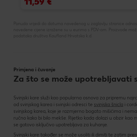
11,59 €
Ponuda vrijedi do datuma navedenog u zaglavlju stranice odnosno
navedene cijene izražene su u eurima s PDV-om. Proizvode možeš
podataka društva Kaufland Hrvatska k.d.
Primjena i čuvanje
Za što se može upotrebljavati s
Svinjski kare služi kao popularna osnova za pripremu najrazl
od svinjskog karea i svinjski odresci te
svinjska šnicla
i cord
svinjskog karea, koje je razmjerno bogato mišićima i nem
ručno kako bi bilo mekše. Rijetko kada dolazi u obzir kao
se gotovo isključivo upotrebljava za kuhanje.
Svinjski kare također se može usoliti ili dimiti te zatim prer