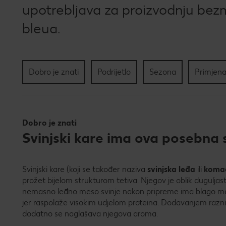
upotrebljava za proizvodnju bezma
bleua.
Dobro je znati
Podrijetlo
Sezona
Primjena
Dobro je znati
Svinjski kare ima ova posebna 
Svinjski kare (koji se također naziva
svinjska leđa
ili
koma
prožet bijelom strukturom tetiva. Njegov je oblik duguljast, 
nemasno leđno meso svinje nakon pripreme ima blago mes
jer raspolaže visokim udjelom proteina. Dodavanjem raznih 
dodatno se naglašava njegova aroma.