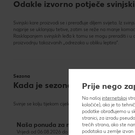
Odakle izvorno potječe svinjski
Svinjski kare proizvodi se i prerađuje diljem svijeta. Iz sv
najprije se uklanjaju tetive, zatim se reže na manje komade
Rasklapanjem svinjskih leđa k tomu se mogu preraditi i u d
proizvodnju takozvanih „odrezaka u obliku leptira”.
Sezona
Kada je sezona svinjskog karea
Prije nego z
Na našoj
internetskoj
str
Svinje se kolju tijekom cijele godine, zbog čega za svinjsk
kolačiće), ako je to tehn
podatke obrađujemo u skl
stranici, za izradu pseudo
Naša ponuda za meso
trećih strana, ako ste na
podataka u zemlje izvan 
Vrijedi od 06.08.2026 do 11.08.2026