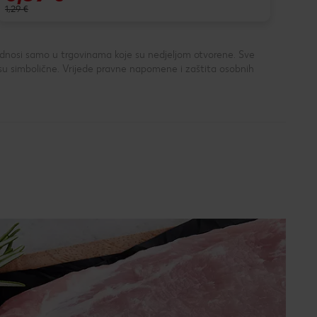
1,
1,29 €
 odnosi samo u trgovinama koje su nedjeljom otvorene. Sve
su simbolične. Vrijede pravne napomene i zaštita osobnih