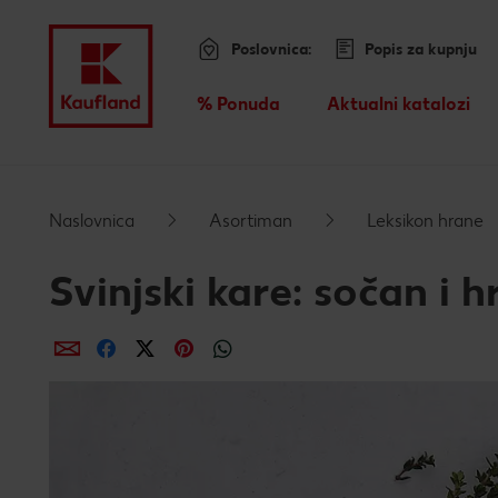
Poslovnica:
Popis za kupnju
Menu
% Ponuda
Aktualni katalozi
Pregled
Preskoči na
Naslovnica
Asortiman
Leksikon hrane
Glavni sadržaj
Svinjski kare: sočan i h
Podnožje
dijeli putem e-maila
dijeli putem Facebooka
dijeli putem Twittera
dijeli putem Pinteresta
dijeli putem Whatsappa
Lijeva bočna traka