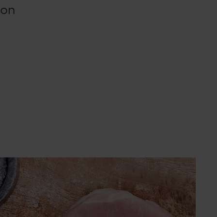
Super poletje (SLO)
ach
don
i s Ivanom: Otkrij recepte i
kove poznate hrvatske
stičarke