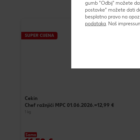
gumb "Odbij" možete dati
postavke" možete dati do
besplatno pravo na opozi
podataka
. Naš impress
SUPER CIJENA
Cekin
Chef ražnjići MPC 01.06.2026.=12,99 €
1 kg
Samo