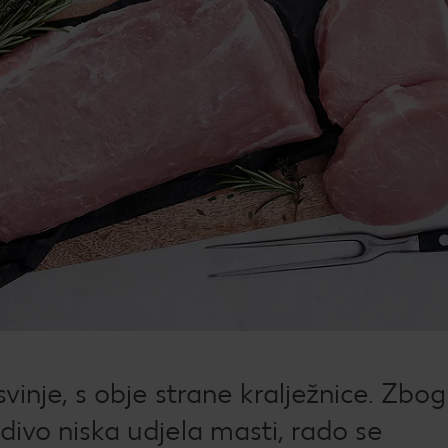
Žel
kod
Bro
mje
Rad
Igra
Pop
Su
Dat
How
svinje, s obje strane kralježnice. Zbo
Kup
ivo niska udjela masti, rado se