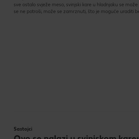
sve ostalo svježe meso, svinjski kare u hladnjaku se može
se ne potroši, može se zamrznuti, što je moguće uraditi b
Sastojci
Ovo se nalazi u svinjskom kare