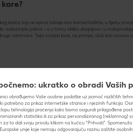
 kare?
injskog karea, koji se isprva odvaja kao komad kotleta, u tijeku pro
 i industrijski pakira – a u tomu obliku dospijeva i u maloprodaju
ruge namirnice. Tako svinjski kare, na primjer, služi kao osnova 
?
apočnemo: ukratko o obradi Vaših
anici obrađujemo Vaše osobne podatke uz pomoć različitih tehnol
i kare ne postoji posebna sezona.
ički potrebno za prikaz internetske stranice i njezinih funkcija. 
opu tehnologija praćenja kako bismo osigurali prilagođene post
nimiziranih statistika ili za prikaz personaliziranog (reklamnog) s
m za to dali svoju privolu klikom na kućicu "Prihvati". Spomenuto 
Europske unije koje nemaju odgovarajuću razinu zaštite osobni