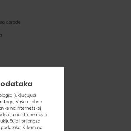
cesa obrade
.
za
 podataka
ogija (uključujući
Osim toga, Vaše osobne
avke na internetskoj
adržaja od strane nas ili
uključuje i prijenose
h podataka. Klikom na