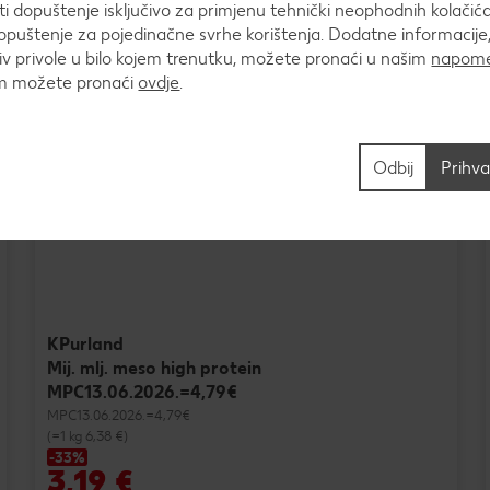
 dopuštenje isključivo za primjenu tehnički neophodnih kolačića
puštenje za pojedinačne svrhe korištenja. Dodatne informacije,
v privole u bilo kojem trenutku, možete pronaći u našim
napome
um možete pronaći
ovdje
.
Odbij
Prihva
KPurland
Mij. mlj. meso high protein
MPC13.06.2026.=4,79€
MPC13.06.2026.=4,79€
(=1 kg 6,38 €)
-33%
3,19 €