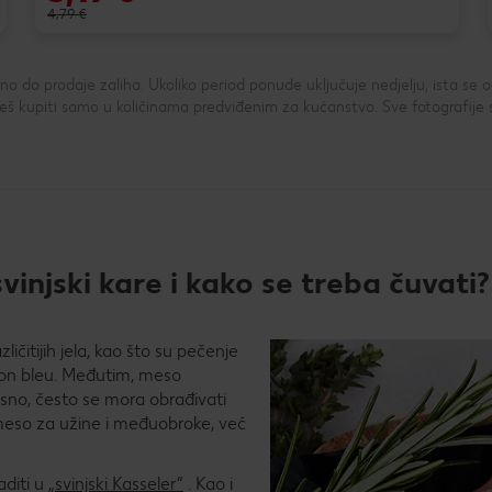
4,79 €
 do prodaje zaliha. Ukoliko period ponude uključuje nedjelju, ista se
 kupiti samo u količinama predviđenim za kućanstvo. Sve fotografije 
vinjski kare i kako se treba čuvati?
ičitijih jela, kao što su pečenje
on bleu. Međutim, meso
asno, često se mora obrađivati
 meso za užine i međuobroke, već
aditi u
„svinjski Kasseler”
. Kao i