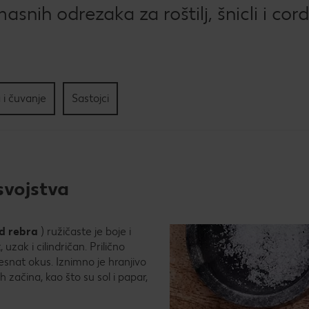
Kol
snih odrezaka za roštilj, šnicli i cor
Pec
tri
sla
 i čuvanje
Sastojci
svojstva
d rebra
) ružičaste je boje i
uzak i cilindričan. Prilično
nat okus. Iznimno je hranjivo
začina, kao što su sol i papar,