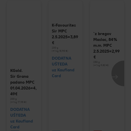
K-Favourites
Sir MPC
`z bregov
2.5.2025=3,89
Maslac, 84%
€
m.m. MPC
200 g
2.5.2025=2,99
(=1 kg 15,95 €)
€
DODATNA
250 g
UŠTEDA
(=1 kg 9,80 €)
uz Kaufland
KGold.
Card
Sir Grana
padano MPC
01.04.2026=4,
49€
200 g
(=1 kg 17,95 €)
DODATNA
UŠTEDA
uz Kaufland
Card