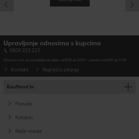
Upravljanje odnosima s kupcima
0800 223 223
Dostupni smo od ponedjeljka do petka, od 8.00 do 20.00 / subotom od 8.00 do 17.00
Kontakt
Najčešća pitanja
Kaufland.hr
Ponuda
Katalozi
Naše marke