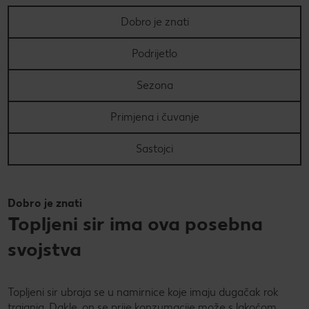
Dobro je znati
PRAVILA NAGRADNOG NATJEČAJA „Nenapisana
Super Summer
zadaća“
Super summer (EN)
Podrijetlo
Data Act
Super Sommer (DE)
How to make it in Croatia
Sezona
Super estate (IT)
Kupuj sa stilom!
Primjena i čuvanje
Super lato (PL)
Kolach
Sastojci
Super poletje (SLO)
Peci s Ivanom: Otkrij recepte i trikove poznate hrvatske
slastičarke
Dobro je znati
Topljeni sir ima ova posebna
svojstva
Topljeni sir ubraja se u namirnice koje imaju dugačak rok
trajanja. Dakle, on se prije konzumacije može s lakoćom