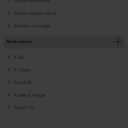
Održivi asortiman
Zaštita okoliša i klime
Kontakt za medije
Naše marke
K-Bio
K-Classic
bevola®
K-take it veggie
Switch On