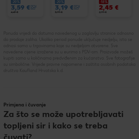
-20%
-20%
-18%
3,59 €
3,19 €
2,45 €
4,49 €
3,99 €
2,99 €
Ponuda vrijedi do datuma navedenog u zaglavlju stranice odnosno
do prodaje zaliha. Ukoliko period ponude uključuje nedjelju, ista se
odnosi samo u trgovinama koje su nedjeljom otvorene. Sve
navedene cijene izražene su u eurima s PDV-om. Proizvode možeš
kupiti samo u količinama predviđenim za kućanstvo. Sve fotografije
su simbolične. Vrijede pravne napomene i zaštita osobnih podataka
društva Kaufland Hrvatska k.d.
Primjena i čuvanje
Za što se može upotrebljavati
topljeni sir i kako se treba
čuvati?