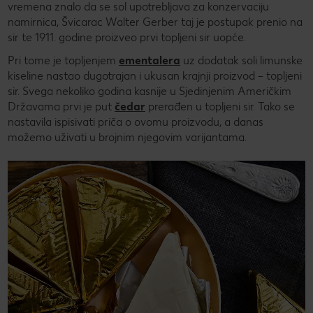
vremena znalo da se sol upotrebljava za konzervaciju
namirnica, Švicarac Walter Gerber taj je postupak prenio na
sir te 1911. godine proizveo prvi topljeni sir uopće.
Pri tome je topljenjem
ementalera
uz dodatak soli limunske
kiseline nastao dugotrajan i ukusan krajnji proizvod – topljeni
sir. Svega nekoliko godina kasnije u Sjedinjenim Američkim
Državama prvi je put
čedar
prerađen u topljeni sir. Tako se
nastavila ispisivati priča o ovomu proizvodu, a danas
možemo uživati u brojnim njegovim varijantama.