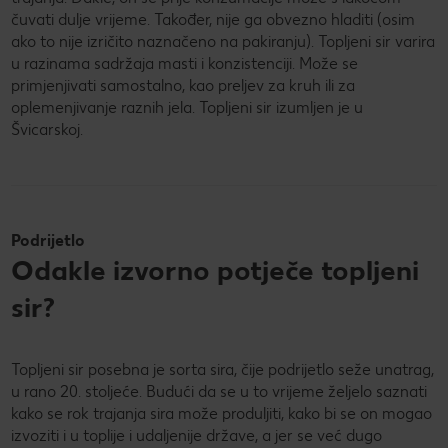
čuvati dulje vrijeme. Također, nije ga obvezno hladiti (osim
ako to nije izričito naznačeno na pakiranju). Topljeni sir varira
u razinama sadržaja masti i konzistenciji. Može se
primjenjivati samostalno, kao preljev za kruh ili za
oplemenjivanje raznih jela. Topljeni sir izumljen je u
Švicarskoj.
Podrijetlo
Odakle izvorno potječe topljeni
sir?
Topljeni sir posebna je sorta sira, čije podrijetlo seže unatrag,
u rano 20. stoljeće. Budući da se u to vrijeme željelo saznati
kako se rok trajanja sira može produljiti, kako bi se on mogao
izvoziti i u toplije i udaljenije države, a jer se već dugo