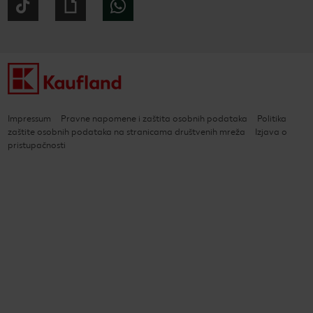
Tiktok
Giphy
WhatsApp
Impressum
Pravne napomene i zaštita osobnih podataka
Politika
zaštite osobnih podataka na stranicama društvenih mreža
Izjava o
pristupačnosti