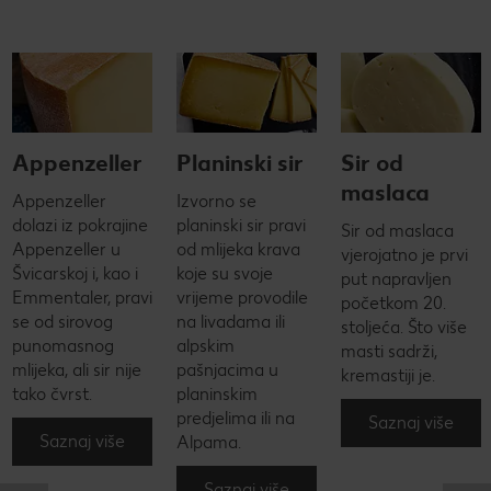
Appenzeller
Planinski sir
Sir od
maslaca
Appenzeller
Izvorno se
dolazi iz pokrajine
planinski sir pravi
Sir od maslaca
Appenzeller u
od mlijeka krava
vjerojatno je prvi
Švicarskoj i, kao i
koje su svoje
put napravljen
Emmentaler, pravi
vrijeme provodile
početkom 20.
se od sirovog
na livadama ili
stoljeća. Što više
punomasnog
alpskim
masti sadrži,
mlijeka, ali sir nije
pašnjacima u
kremastiji je.
tako čvrst.
planinskim
predjelima ili na
Saznaj više
Saznaj više
Alpama.
Saznaj više