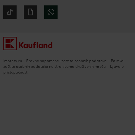
Tiktok
Giphy
WhatsApp
Impressum
Pravne napomene i zaštita osobnih podataka
Politika
zaštite osobnih podataka na stranicama društvenih mreža
Izjava o
pristupačnosti