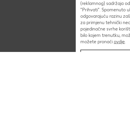
(reklamnog) sadržaja od s
"Prihvati". Spomenuto uk
odgovarajuću razinu zaš
za primjenu tehnički ne
pojedinačne svrhe korišt
bilo kojem trenutku, mo
možete pronaći
ovdje
.