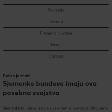
PRAVILA NAGRADNOG NATJEČAJA „Nenapisana
Super Summer
Podrijetlo
zadaća“
Super summer (EN)
Data Act
Sezona
Super Sommer (DE)
How to make it in Croatia
Primjena i čuvanje
Super estate (IT)
Kupuj sa stilom!
Recepti
Super lato (PL)
Kolach
Sastojci
Super poletje (SLO)
Peci s Ivanom: Otkrij recepte i trikove poznate hrvatske
slastičarke
Dobro je znati
Sjemenke bundeve imaju ova
posebna svojstva
Sjemenke bundeve jestive su
sjemenke
bundeva. Obavijene