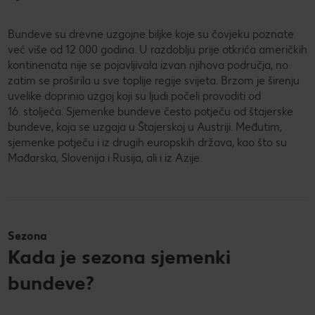
Bundeve su drevne uzgojne biljke koje su čovjeku poznate
već više od 12 000 godina. U razdoblju prije otkrića američkih
kontinenata nije se pojavljivala izvan njihova područja, no
zatim se proširila u sve toplije regije svijeta. Brzom je širenju
uvelike doprinio uzgoj koji su ljudi počeli provoditi od
16. stoljeća. Sjemenke bundeve često potječu od štajerske
bundeve, koja se uzgaja u Štajerskoj u Austriji. Međutim,
sjemenke potječu i iz drugih europskih država, kao što su
Mađarska, Slovenija i Rusija, ali i iz Azije.
Sezona
Kada je sezona sjemenki
bundeve?