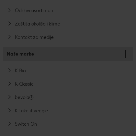
Održivi asortiman
Zaštita okoliša i klime
Kontakt za medije
Naše marke
K-Bio
K-Classic
bevola®
K-take it veggie
Switch On