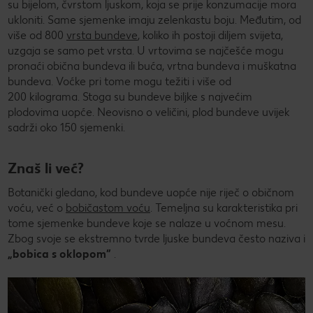
su bijelom, čvrstom ljuskom, koja se prije konzumacije mora
ukloniti. Same sjemenke imaju zelenkastu boju. Međutim, od
više od 800
vrsta bundeve
, koliko ih postoji diljem svijeta,
uzgaja se samo pet vrsta. U vrtovima se najčešće mogu
pronaći obična bundeva ili buća, vrtna bundeva i muškatna
bundeva. Voćke pri tome mogu težiti i više od
200 kilograma. Stoga su bundeve biljke s najvećim
plodovima uopće. Neovisno o veličini, plod bundeve uvijek
sadrži oko 150 sjemenki.
Znaš li već?
Botanički gledano, kod bundeve uopće nije riječ o običnom
voću, već o
bobičastom voću
. Temeljna su karakteristika pri
tome sjemenke bundeve koje se nalaze u voćnom mesu.
Zbog svoje se ekstremno tvrde ljuske bundeva često naziva i
„bobica s oklopom”
.