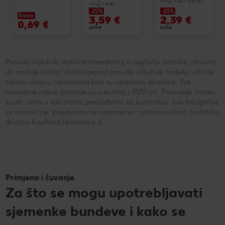
(=1 kg 10,44 - 10,63 €)
(=1 kg 7,18 €)
-25%
-25%
Samo
3,59 €
2,39 €
0,69 €
4,79 €
3,19 €
Ponuda vrijedi do datuma navedenog u zaglavlju stranice odnosno
do prodaje zaliha. Ukoliko period ponude uključuje nedjelju, ista se
odnosi samo u trgovinama koje su nedjeljom otvorene. Sve
navedene cijene izražene su u eurima s PDV-om. Proizvode možeš
kupiti samo u količinama predviđenim za kućanstvo. Sve fotografije
su simbolične. Vrijede pravne napomene i zaštita osobnih podataka
društva Kaufland Hrvatska k.d.
Primjena i čuvanje
Za što se mogu upotrebljavati
sjemenke bundeve i kako se