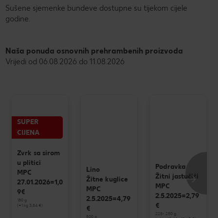
Sušene sjemenke bundeve dostupne su tijekom cijele
godine.
Naša ponuda osnovnih prehrambenih proizvoda
Vrijedi od 06.08.2026 do 11.08.2026
SUPER
CIJENA
Zvrk sa sirom
u plitici
Podravka
Lino
MPC
Žitni jastučići
Žitne kuglice
27.01.2026=1,0
MPC
MPC
9€
2.5.2025=2,79
2.5.2025=4,79
180 g
€
(=1 kg 3,84 €)
€
225- 250 g
500 g