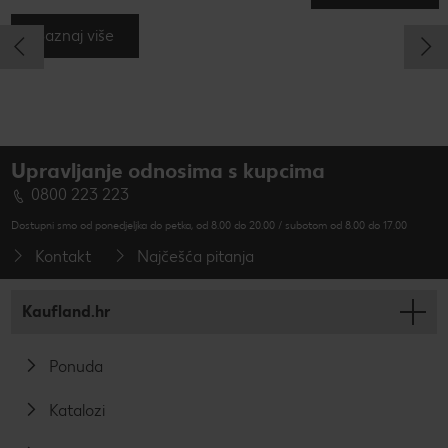
Saznaj više
Upravljanje odnosima s kupcima
0800 223 223
Dostupni smo od ponedjeljka do petka, od 8.00 do 20.00 / subotom od 8.00 do 17.00
Kontakt
Najčešća pitanja
Kaufland.hr
Ponuda
Katalozi