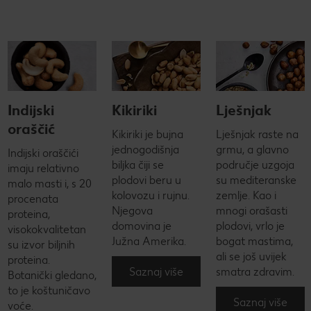
Indijski
Kikiriki
Lješnjak
oraščić
Kikiriki je bujna
Lješnjak raste na
jednogodišnja
grmu, a glavno
Indijski oraščići
biljka čiji se
područje uzgoja
imaju relativno
plodovi beru u
su mediteranske
malo masti i, s 20
kolovozu i rujnu.
zemlje. Kao i
procenata
Njegova
mnogi orašasti
proteina,
domovina je
plodovi, vrlo je
visokokvalitetan
Južna Amerika.
bogat mastima,
su izvor biljnih
ali se još uvijek
proteina.
Saznaj više
smatra zdravim.
Botanički gledano,
to je koštuničavo
Saznaj više
voće.