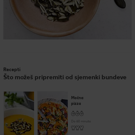
Recepti
Što možeš pripremiti od sjemenki bundeve
Juha od
Moćna
bundeve,
pizza
batata i
mrkve
Do 60 minuta
Do 60 minuta